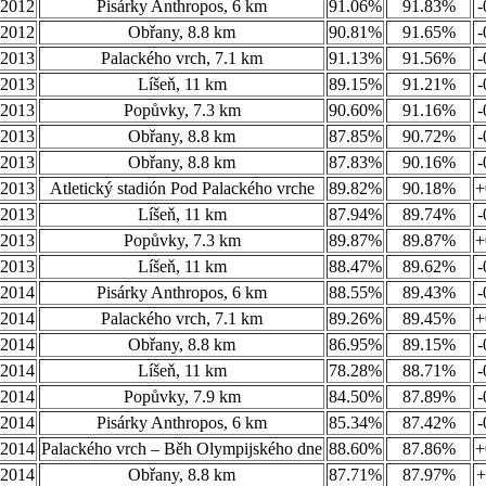
.2012
Pisárky Anthropos, 6 km
91.06%
91.83%
-
.2012
Obřany, 8.8 km
90.81%
91.65%
-
.2013
Palackého vrch, 7.1 km
91.13%
91.56%
-
.2013
Líšeň, 11 km
89.15%
91.21%
-
.2013
Popůvky, 7.3 km
90.60%
91.16%
-
.2013
Obřany, 8.8 km
87.85%
90.72%
-
.2013
Obřany, 8.8 km
87.83%
90.16%
-
.2013
Atletický stadión Pod Palackého vrche
89.82%
90.18%
+
.2013
Líšeň, 11 km
87.94%
89.74%
-
.2013
Popůvky, 7.3 km
89.87%
89.87%
+
.2013
Líšeň, 11 km
88.47%
89.62%
-
.2014
Pisárky Anthropos, 6 km
88.55%
89.43%
-
.2014
Palackého vrch, 7.1 km
89.26%
89.45%
+
.2014
Obřany, 8.8 km
86.95%
89.15%
-
.2014
Líšeň, 11 km
78.28%
88.71%
-
.2014
Popůvky, 7.9 km
84.50%
87.89%
-
.2014
Pisárky Anthropos, 6 km
85.34%
87.42%
-
.2014
Palackého vrch – Běh Olympijského dne
88.60%
87.86%
+
.2014
Obřany, 8.8 km
87.71%
87.97%
+