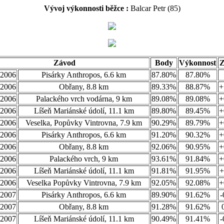
Vývoj výkonnosti běžce :
Balcar Petr (85)
Závod
Body
Výkonnost
.2006
Pisárky Anthropos, 6.6 km
87.80%
87.80%
.2006
Obřany, 8.8 km
89.33%
88.87%
+
.2006
Palackého vrch vodárna, 9 km
89.08%
89.08%
+
.2006
Líšeň Mariánské údolí, 11.1 km
89.80%
89.45%
+
.2006
Veselka, Popůvky Vintrovna, 7.9 km
90.29%
89.79%
+
.2006
Pisárky Anthropos, 6.6 km
91.20%
90.32%
+
.2006
Obřany, 8.8 km
92.06%
90.95%
+
.2006
Palackého vrch, 9 km
93.61%
91.84%
+
.2006
Líšeň Mariánské údolí, 11.1 km
91.81%
91.95%
+
.2006
Veselka Popůvky Vintrovna, 7.9 km
92.05%
92.08%
+
.2007
Pisárky Anthropos, 6.6 km
89.90%
91.62%
-
.2007
Obřany, 8.8 km
91.28%
91.62%
.2007
Líšeň Mariánské údolí, 11.1 km
90.49%
91.41%
-