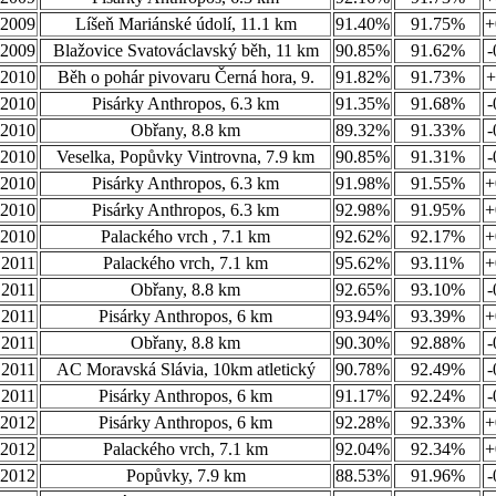
.2009
Líšeň Mariánské údolí, 11.1 km
91.40%
91.75%
+
.2009
Blažovice Svatováclavský běh, 11 km
90.85%
91.62%
-
.2010
Běh o pohár pivovaru Černá hora, 9.
91.82%
91.73%
+
.2010
Pisárky Anthropos, 6.3 km
91.35%
91.68%
-
.2010
Obřany, 8.8 km
89.32%
91.33%
-
.2010
Veselka, Popůvky Vintrovna, 7.9 km
90.85%
91.31%
-
.2010
Pisárky Anthropos, 6.3 km
91.98%
91.55%
+
.2010
Pisárky Anthropos, 6.3 km
92.98%
91.95%
+
.2010
Palackého vrch , 7.1 km
92.62%
92.17%
+
.2011
Palackého vrch, 7.1 km
95.62%
93.11%
+
.2011
Obřany, 8.8 km
92.65%
93.10%
-
.2011
Pisárky Anthropos, 6 km
93.94%
93.39%
+
.2011
Obřany, 8.8 km
90.30%
92.88%
-
.2011
AC Moravská Slávia, 10km atletický
90.78%
92.49%
-
.2011
Pisárky Anthropos, 6 km
91.17%
92.24%
-
.2012
Pisárky Anthropos, 6 km
92.28%
92.33%
+
.2012
Palackého vrch, 7.1 km
92.04%
92.34%
+
.2012
Popůvky, 7.9 km
88.53%
91.96%
-