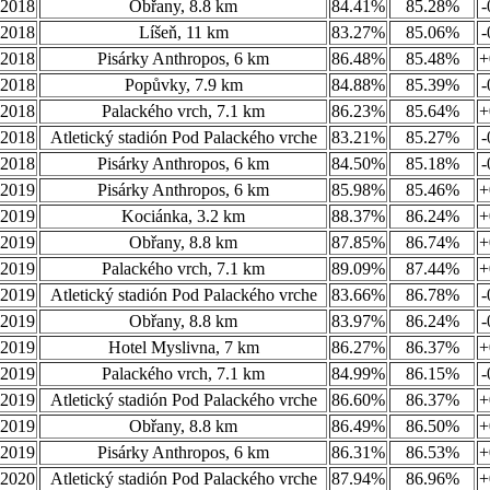
.2018
Obřany, 8.8 km
84.41%
85.28%
-
.2018
Líšeň, 11 km
83.27%
85.06%
-
.2018
Pisárky Anthropos, 6 km
86.48%
85.48%
+
.2018
Popůvky, 7.9 km
84.88%
85.39%
-
.2018
Palackého vrch, 7.1 km
86.23%
85.64%
+
.2018
Atletický stadión Pod Palackého vrche
83.21%
85.27%
-
.2018
Pisárky Anthropos, 6 km
84.50%
85.18%
-
.2019
Pisárky Anthropos, 6 km
85.98%
85.46%
+
.2019
Kociánka, 3.2 km
88.37%
86.24%
+
.2019
Obřany, 8.8 km
87.85%
86.74%
+
.2019
Palackého vrch, 7.1 km
89.09%
87.44%
+
.2019
Atletický stadión Pod Palackého vrche
83.66%
86.78%
-
.2019
Obřany, 8.8 km
83.97%
86.24%
-
.2019
Hotel Myslivna, 7 km
86.27%
86.37%
+
.2019
Palackého vrch, 7.1 km
84.99%
86.15%
-
.2019
Atletický stadión Pod Palackého vrche
86.60%
86.37%
+
.2019
Obřany, 8.8 km
86.49%
86.50%
+
.2019
Pisárky Anthropos, 6 km
86.31%
86.53%
+
.2020
Atletický stadión Pod Palackého vrche
87.94%
86.96%
+