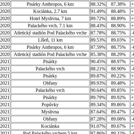
.2020
Pisárky Anthropos, 6 km
88.32%
87.38%
+
.2020
Kociánka, 2.7 km
91.49%
88.48%
+
.2020
Hotel Myslivna, 7 km
89.72%
88.89%
+
.2020
Palackého vrch, 7.1 km
88.43%
88.90%
+
.2020
Atletický stadión Pod Palackého vrche
87.78%
88.75%
-
.2020
Líšeň, 11 km
89.53%
89.03%
+
.2020
Pisárky Anthropos, 6 km
87.59%
88.75%
-
.2020
Atletický stadión Pod Palackého vrche
85.38%
88.29%
-
.2021
Pisárky
90.45%
88.97%
+
.2021
Palackého vrch
88.21%
88.90%
-
.2021
Pisárky
89.87%
89.22%
+
.2021
Obřany
89.93%
89.48%
+
.2021
Palackého vrch
90.64%
89.85%
+
.2021
Pisárky
89.79%
89.92%
+
.2021
Popůvky
89.34%
89.86%
-
.2021
Myslivna
87.64%
89.47%
-
.2021
Obřany
87.28%
89.08%
-
.2021
Kociánka
91.07%
89.67%
+
.2021
Pod Palackého vrchem 5 km
87.86%
89.32%
-