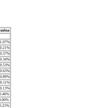
Změna
1.07%
0.21%
0.37%
0.34%
0.53%
0.63%
0.89%
0.11%
0.13%
0.46%
0.00%
0.21%