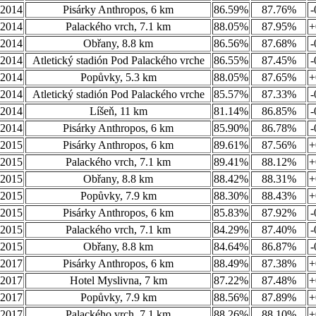
.2014
Pisárky Anthropos, 6 km
86.59%
87.76%
-
.2014
Palackého vrch, 7.1 km
88.05%
87.95%
+
.2014
Obřany, 8.8 km
86.56%
87.68%
-
.2014
Atletický stadión Pod Palackého vrche
86.55%
87.45%
-
.2014
Popůvky, 5.3 km
88.05%
87.65%
+
.2014
Atletický stadión Pod Palackého vrche
85.57%
87.33%
-
.2014
Líšeň, 11 km
81.14%
86.85%
-
.2014
Pisárky Anthropos, 6 km
85.90%
86.78%
-
.2015
Pisárky Anthropos, 6 km
89.61%
87.56%
+
.2015
Palackého vrch, 7.1 km
89.41%
88.12%
+
.2015
Obřany, 8.8 km
88.42%
88.31%
+
.2015
Popůvky, 7.9 km
88.30%
88.43%
+
.2015
Pisárky Anthropos, 6 km
85.83%
87.92%
-
.2015
Palackého vrch, 7.1 km
84.29%
87.40%
-
.2015
Obřany, 8.8 km
84.64%
86.87%
-
.2017
Pisárky Anthropos, 6 km
88.49%
87.38%
+
.2017
Hotel Myslivna, 7 km
87.22%
87.48%
+
.2017
Popůvky, 7.9 km
88.56%
87.89%
+
.2017
Palackého vrch, 7.1 km
88.26%
88.10%
+