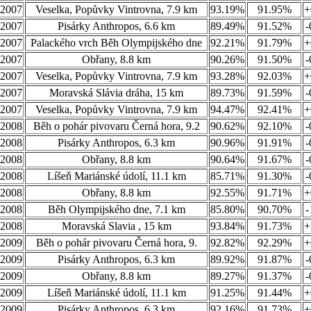
.2007
Veselka, Popůvky Vintrovna, 7.9 km
93.19%
91.95%
+
.2007
Pisárky Anthropos, 6.6 km
89.49%
91.52%
-
.2007
Palackého vrch Běh Olympijského dne
92.21%
91.79%
+
.2007
Obřany, 8.8 km
90.26%
91.50%
-
.2007
Veselka, Popůvky Vintrovna, 7.9 km
93.28%
92.03%
+
.2007
Moravská Slávia dráha, 15 km
89.73%
91.59%
-
.2007
Veselka, Popůvky Vintrovna, 7.9 km
94.47%
92.41%
+
.2008
Běh o pohár pivovaru Černá hora, 9.2
90.62%
92.10%
-
.2008
Pisárky Anthropos, 6.3 km
90.96%
91.91%
-
.2008
Obřany, 8.8 km
90.64%
91.67%
-
.2008
Líšeň Mariánské údolí, 11.1 km
85.71%
91.30%
-
.2008
Obřany, 8.8 km
92.55%
91.71%
+
.2008
Běh Olympijského dne, 7.1 km
85.80%
90.70%
-
.2008
Moravská Slavia , 15 km
93.84%
91.73%
+
.2009
Běh o pohár pivovaru Černá hora, 9.
92.82%
92.29%
+
.2009
Pisárky Anthropos, 6.3 km
89.92%
91.87%
-
.2009
Obřany, 8.8 km
89.27%
91.37%
-
.2009
Líšeň Mariánské údolí, 11.1 km
91.25%
91.44%
+
.2009
Pisárky Anthropos, 6.3 km
92.16%
91.73%
+