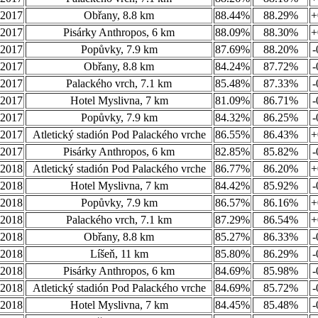
.2017
Obřany, 8.8 km
88.44%
88.29%
+
.2017
Pisárky Anthropos, 6 km
88.09%
88.30%
+
.2017
Popůvky, 7.9 km
87.69%
88.20%
-
.2017
Obřany, 8.8 km
84.24%
87.72%
-
.2017
Palackého vrch, 7.1 km
85.48%
87.33%
-
.2017
Hotel Myslivna, 7 km
81.09%
86.71%
-
.2017
Popůvky, 7.9 km
84.32%
86.25%
-
.2017
Atletický stadión Pod Palackého vrche
86.55%
86.43%
+
.2017
Pisárky Anthropos, 6 km
82.85%
85.82%
-
.2018
Atletický stadión Pod Palackého vrche
86.77%
86.20%
+
.2018
Hotel Myslivna, 7 km
84.42%
85.92%
-
.2018
Popůvky, 7.9 km
86.57%
86.16%
+
.2018
Palackého vrch, 7.1 km
87.29%
86.54%
+
.2018
Obřany, 8.8 km
85.27%
86.33%
-
.2018
Líšeň, 11 km
85.80%
86.29%
-
.2018
Pisárky Anthropos, 6 km
84.69%
85.98%
-
.2018
Atletický stadión Pod Palackého vrche
84.69%
85.72%
-
.2018
Hotel Myslivna, 7 km
84.45%
85.48%
-