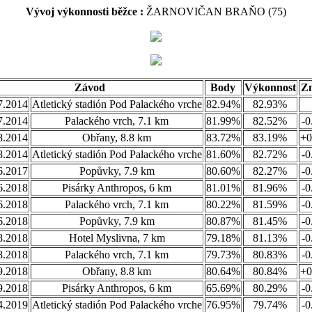
Vývoj výkonnosti běžce :
ŽARNOVIČAN BRAŇO (75)
Závod
Body
Výkonnost
Z
7.2014
Atletický stadión Pod Palackého vrche
82.94%
82.93%
7.2014
Palackého vrch, 7.1 km
81.99%
82.52%
-0
8.2014
Obřany, 8.8 km
83.72%
83.19%
+0
8.2014
Atletický stadión Pod Palackého vrche
81.60%
82.72%
-0
6.2017
Popůvky, 7.9 km
80.60%
82.27%
-0
6.2018
Pisárky Anthropos, 6 km
81.01%
81.96%
-0
6.2018
Palackého vrch, 7.1 km
80.22%
81.59%
-0
6.2018
Popůvky, 7.9 km
80.87%
81.45%
-0
8.2018
Hotel Myslivna, 7 km
79.18%
81.13%
-0
8.2018
Palackého vrch, 7.1 km
79.73%
80.83%
-0
9.2018
Obřany, 8.8 km
80.64%
80.84%
+0
9.2018
Pisárky Anthropos, 6 km
65.69%
80.29%
-0
4.2019
Atletický stadión Pod Palackého vrche
76.95%
79.74%
-0