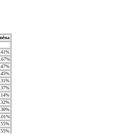
měna
.41%
.67%
.47%
.45%
.31%
.37%
.14%
.32%
.30%
.01%
.55%
.55%