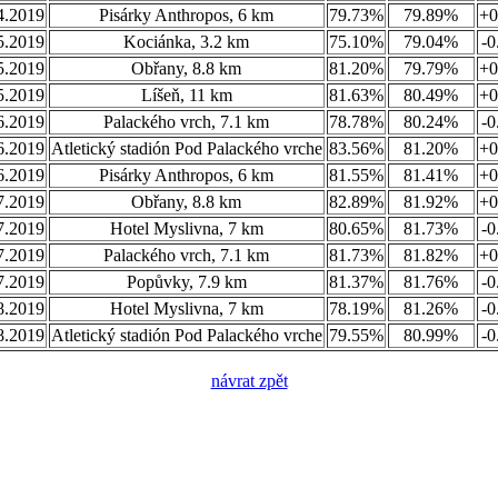
4.2019
Pisárky Anthropos, 6 km
79.73%
79.89%
+0
5.2019
Kociánka, 3.2 km
75.10%
79.04%
-0
5.2019
Obřany, 8.8 km
81.20%
79.79%
+0
5.2019
Líšeň, 11 km
81.63%
80.49%
+0
6.2019
Palackého vrch, 7.1 km
78.78%
80.24%
-0
6.2019
Atletický stadión Pod Palackého vrche
83.56%
81.20%
+0
6.2019
Pisárky Anthropos, 6 km
81.55%
81.41%
+0
7.2019
Obřany, 8.8 km
82.89%
81.92%
+0
7.2019
Hotel Myslivna, 7 km
80.65%
81.73%
-0
7.2019
Palackého vrch, 7.1 km
81.73%
81.82%
+0
7.2019
Popůvky, 7.9 km
81.37%
81.76%
-0
8.2019
Hotel Myslivna, 7 km
78.19%
81.26%
-0
8.2019
Atletický stadión Pod Palackého vrche
79.55%
80.99%
-0
návrat zpět