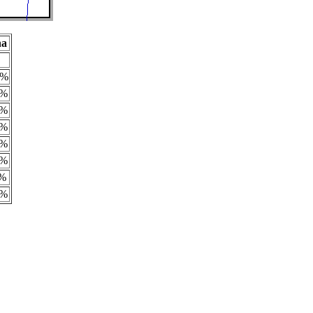
a
5%
5%
0%
3%
1%
9%
1%
9%