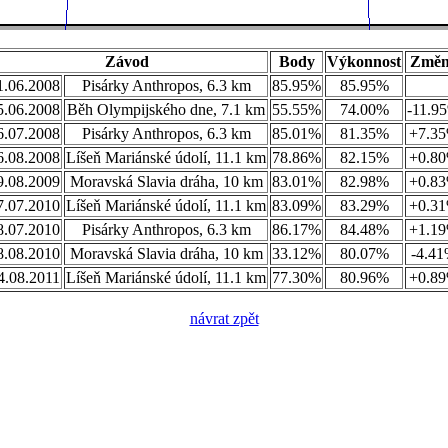
Závod
Body
Výkonnost
Změn
1.06.2008
Pisárky Anthropos, 6.3 km
85.95%
85.95%
5.06.2008
Běh Olympijského dne, 7.1 km
55.55%
74.00%
-11.9
6.07.2008
Pisárky Anthropos, 6.3 km
85.01%
81.35%
+7.3
6.08.2008
Líšeň Mariánské údolí, 11.1 km
78.86%
82.15%
+0.8
9.08.2009
Moravská Slavia dráha, 10 km
83.01%
82.98%
+0.8
7.07.2010
Líšeň Mariánské údolí, 11.1 km
83.09%
83.29%
+0.3
8.07.2010
Pisárky Anthropos, 6.3 km
86.17%
84.48%
+1.1
8.08.2010
Moravská Slavia dráha, 10 km
33.12%
80.07%
-4.4
4.08.2011
Líšeň Mariánské údolí, 11.1 km
77.30%
80.96%
+0.8
návrat zpět