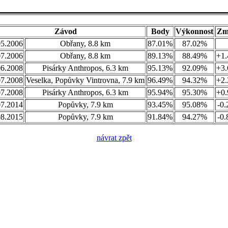
Závod
Body
Výkonnost
Zm
05.2006
Obřany, 8.8 km
87.01%
87.02%
07.2006
Obřany, 8.8 km
89.13%
88.49%
+1
06.2008
Pisárky Anthropos, 6.3 km
95.13%
92.09%
+3
07.2008
Veselka, Popůvky Vintrovna, 7.9 km
96.49%
94.32%
+2
07.2008
Pisárky Anthropos, 6.3 km
95.94%
95.30%
+0
07.2014
Popůvky, 7.9 km
93.45%
95.08%
-0
08.2015
Popůvky, 7.9 km
91.84%
94.27%
-0
návrat zpět