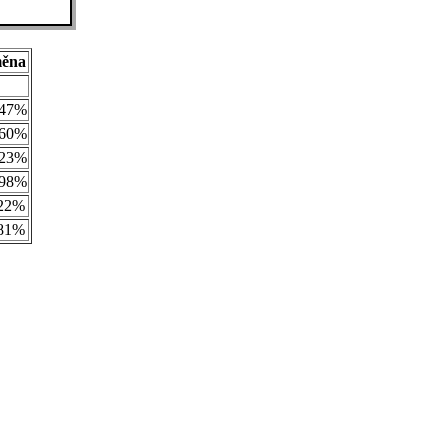
ěna
.47%
.60%
.23%
.98%
.22%
.81%