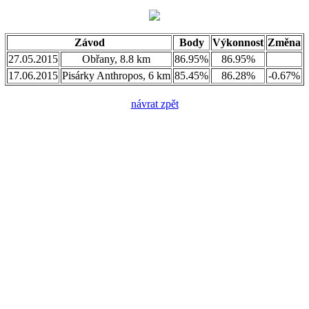
Závod
Body
Výkonnost
Změna
27.05.2015
Obřany, 8.8 km
86.95%
86.95%
17.06.2015
Pisárky Anthropos, 6 km
85.45%
86.28%
-0.67%
návrat zpět