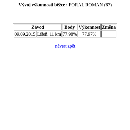
Vývoj výkonnosti běžce :
FORAL ROMAN (67)
Závod
Body
Výkonnost
Změna
09.09.2015
Líšeň, 11 km
77.98%
77.97%
návrat zpět