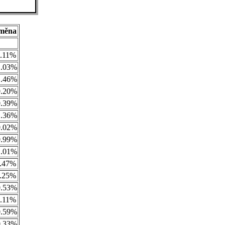
měna
0.11%
1.03%
1.46%
0.20%
0.39%
1.36%
0.02%
0.99%
1.01%
0.47%
0.25%
0.53%
0.11%
0.59%
0.33%