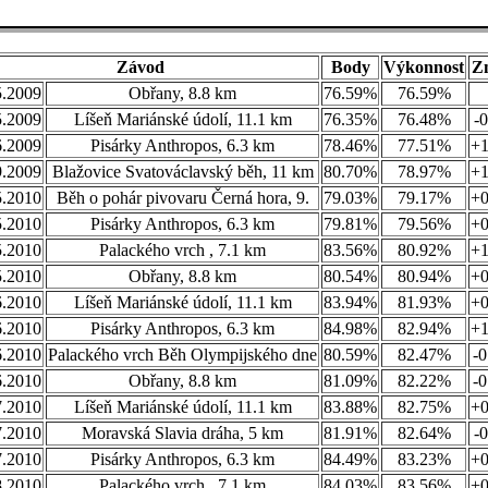
Závod
Body
Výkonnost
Z
5.2009
Obřany, 8.8 km
76.59%
76.59%
5.2009
Líšeň Mariánské údolí, 11.1 km
76.35%
76.48%
-
6.2009
Pisárky Anthropos, 6.3 km
78.46%
77.51%
+
9.2009
Blažovice Svatováclavský běh, 11 km
80.70%
78.97%
+
5.2010
Běh o pohár pivovaru Černá hora, 9.
79.03%
79.17%
+
5.2010
Pisárky Anthropos, 6.3 km
79.81%
79.56%
+
5.2010
Palackého vrch , 7.1 km
83.56%
80.92%
+
5.2010
Obřany, 8.8 km
80.54%
80.94%
+
6.2010
Líšeň Mariánské údolí, 11.1 km
83.94%
81.93%
+
6.2010
Pisárky Anthropos, 6.3 km
84.98%
82.94%
+
6.2010
Palackého vrch Běh Olympijského dne
80.59%
82.47%
-
6.2010
Obřany, 8.8 km
81.09%
82.22%
-
7.2010
Líšeň Mariánské údolí, 11.1 km
83.88%
82.75%
+
7.2010
Moravská Slavia dráha, 5 km
81.91%
82.64%
-
7.2010
Pisárky Anthropos, 6.3 km
84.49%
83.23%
+
8.2010
Palackého vrch , 7.1 km
84.03%
83.56%
+