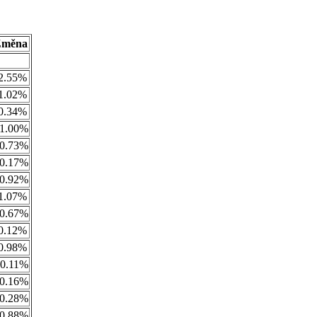
Změna
2.55%
1.02%
0.34%
1.00%
0.73%
0.17%
0.92%
1.07%
0.67%
0.12%
0.98%
0.11%
0.16%
0.28%
0.88%