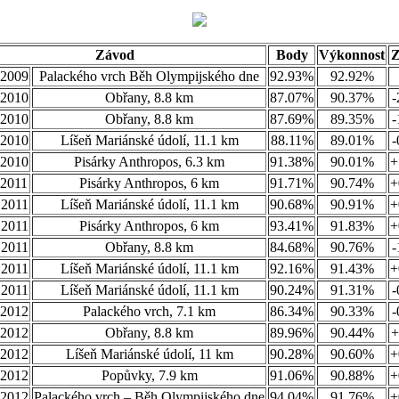
Závod
Body
Výkonnost
.2009
Palackého vrch Běh Olympijského dne
92.93%
92.92%
.2010
Obřany, 8.8 km
87.07%
90.37%
-
.2010
Obřany, 8.8 km
87.69%
89.35%
-
.2010
Líšeň Mariánské údolí, 11.1 km
88.11%
89.01%
-
.2010
Pisárky Anthropos, 6.3 km
91.38%
90.01%
+
.2011
Pisárky Anthropos, 6 km
91.71%
90.74%
+
.2011
Líšeň Mariánské údolí, 11.1 km
90.68%
90.91%
+
.2011
Pisárky Anthropos, 6 km
93.41%
91.83%
+
.2011
Obřany, 8.8 km
84.68%
90.76%
-
.2011
Líšeň Mariánské údolí, 11.1 km
92.16%
91.43%
+
.2011
Líšeň Mariánské údolí, 11.1 km
90.24%
91.31%
-
.2012
Palackého vrch, 7.1 km
86.34%
90.33%
-
.2012
Obřany, 8.8 km
89.96%
90.44%
+
.2012
Líšeň Mariánské údolí, 11 km
90.28%
90.60%
+
.2012
Popůvky, 7.9 km
91.06%
90.88%
+
.2012
Palackého vrch – Běh Olympijského dne
94.04%
91.76%
+