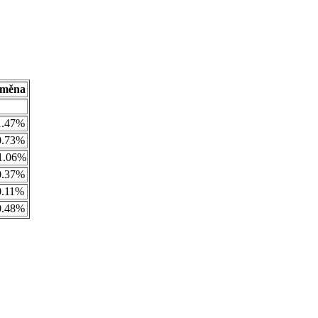
měna
1.47%
0.73%
1.06%
0.37%
0.11%
0.48%