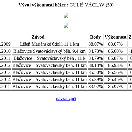
Vývoj výkonnosti běžce :
GULIŠ VÁCLAV (59)
Závod
Body
Výkonnost
Z
.2009
Líšeň Mariánské údolí, 11.1 km
88.07%
88.07%
.2010
Blažovice Svatováclavský běh, 9.4 km
84.73%
86.60%
-
.2011
Blažovice – Svatováclavský běh , 11 k
84.79%
85.87%
-
.2012
Blažovice – Svatováclavský běh, 11 km
88.13%
86.93%
+
.2013
Blažovice – Svatováclavský běh, 11 km
85.50%
86.56%
-
.2014
Blažovice – Svatováclavský běh, 11 km
85.89%
86.45%
-
.2015
Blažovice – Svatováclavský běh, 11 km
83.92%
85.97%
-
návrat zpět