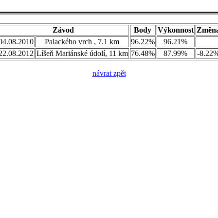
Závod
Body
Výkonnost
Změn
04.08.2010
Palackého vrch , 7.1 km
96.22%
96.21%
22.08.2012
Líšeň Mariánské údolí, 11 km
76.48%
87.99%
-8.22
návrat zpět