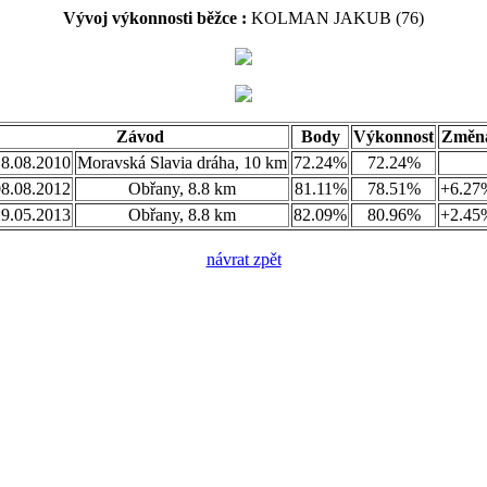
Vývoj výkonnosti běžce :
KOLMAN JAKUB (76)
Závod
Body
Výkonnost
Změn
18.08.2010
Moravská Slavia dráha, 10 km
72.24%
72.24%
08.08.2012
Obřany, 8.8 km
81.11%
78.51%
+6.27
29.05.2013
Obřany, 8.8 km
82.09%
80.96%
+2.45
návrat zpět