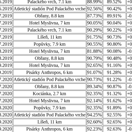
6.2019
Palackého vrch, 7.1 km
88.99%
89.52%
+0
6.2019
Atletický stadión Pod Palackého vrche
92.56%
90.42%
+0
7.2019
Obřany, 8.8 km
87.73%
89.91%
-0
7.2019
Hotel Myslivna, 7 km
90.05%
90.04%
+0
7.2019
Palackého vrch, 7.1 km
90.29%
90.22%
+0
7.2019
Líšeň, 11 km
91.75%
90.73%
+0
7.2019
Popůvky, 7.9 km
90.55%
90.80%
+0
8.2019
Hotel Myslivna, 7 km
81.88%
90.08%
-0
8.2019
Obřany, 8.8 km
90.79%
90.48%
+0
9.2019
Hotel Myslivna, 7 km
92.65%
91.16%
+0
9.2019
Pisárky Anthropos, 6 km
91.07%
91.28%
+0
7.2020
Atletický stadión Pod Palackého vrche
90.73%
91.22%
-0
7.2020
Obřany, 8.8 km
89.34%
90.87%
-0
7.2020
Kociánka, 2.7 km
92.35%
91.32%
+0
7.2020
Hotel Myslivna, 7 km
92.14%
91.62%
+0
8.2020
Popůvky, 7.9 km
92.35%
91.89%
+0
8.2020
Atletický stadión Pod Palackého vrche
94.25%
92.55%
+0
9.2020
Líšeň, 11 km
92.60%
92.65%
+0
9.2020
Pisárky Anthropos, 6 km
92.23%
92.63%
-0