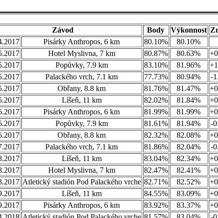
Závod
Body
Výkonnost
Z
4.2017
Pisárky Anthropos, 6 km
80.10%
80.10%
5.2017
Hotel Myslivna, 7 km
80.87%
80.63%
+0
5.2017
Popůvky, 7.9 km
83.10%
81.96%
+1
5.2017
Palackého vrch, 7.1 km
77.73%
80.94%
-1
5.2017
Obřany, 8.8 km
81.76%
81.47%
+0
5.2017
Líšeň, 11 km
82.02%
81.84%
+0
6.2017
Pisárky Anthropos, 6 km
81.99%
81.99%
+0
6.2017
Popůvky, 7.9 km
81.61%
81.94%
-0
6.2017
Obřany, 8.8 km
82.32%
82.08%
+0
7.2017
Palackého vrch, 7.1 km
81.86%
82.04%
-0
8.2017
Líšeň, 11 km
83.04%
82.34%
+0
8.2017
Hotel Myslivna, 7 km
82.47%
82.41%
+0
8.2017
Atletický stadión Pod Palackého vrche
82.71%
82.52%
+0
9.2017
Líšeň, 11 km
84.55%
83.09%
+0
9.2017
Pisárky Anthropos, 6 km
83.92%
83.37%
+0
4.2018
Atletický stadión Pod Palackého vrche
81.57%
83.04%
-0