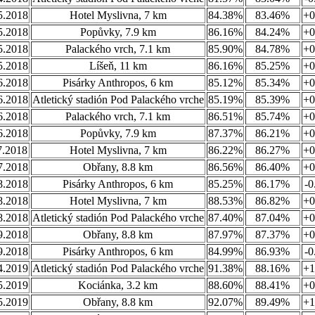
5.2018
Hotel Myslivna, 7 km
84.38%
83.46%
+0
5.2018
Popůvky, 7.9 km
86.16%
84.24%
+0
5.2018
Palackého vrch, 7.1 km
85.90%
84.78%
+0
5.2018
Líšeň, 11 km
86.16%
85.25%
+0
6.2018
Pisárky Anthropos, 6 km
85.12%
85.34%
+0
6.2018
Atletický stadión Pod Palackého vrche
85.19%
85.39%
+0
6.2018
Palackého vrch, 7.1 km
86.51%
85.74%
+0
6.2018
Popůvky, 7.9 km
87.37%
86.21%
+0
7.2018
Hotel Myslivna, 7 km
86.22%
86.27%
+0
7.2018
Obřany, 8.8 km
86.56%
86.40%
+0
8.2018
Pisárky Anthropos, 6 km
85.25%
86.17%
-0
8.2018
Hotel Myslivna, 7 km
88.53%
86.82%
+0
8.2018
Atletický stadión Pod Palackého vrche
87.40%
87.04%
+0
9.2018
Obřany, 8.8 km
87.97%
87.37%
+0
9.2018
Pisárky Anthropos, 6 km
84.99%
86.93%
-0
4.2019
Atletický stadión Pod Palackého vrche
91.38%
88.16%
+1
5.2019
Kociánka, 3.2 km
88.60%
88.41%
+0
5.2019
Obřany, 8.8 km
92.07%
89.49%
+1