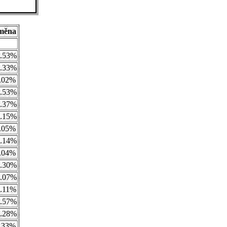
měna
.53%
.33%
.02%
.53%
.37%
.15%
.05%
.14%
.04%
.30%
.07%
.11%
.57%
.28%
.33%