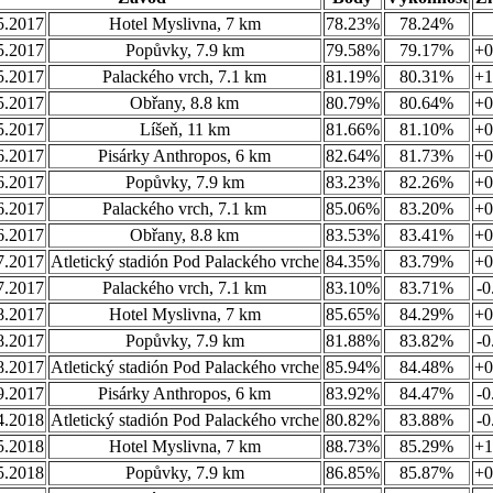
5.2017
Hotel Myslivna, 7 km
78.23%
78.24%
5.2017
Popůvky, 7.9 km
79.58%
79.17%
+0
5.2017
Palackého vrch, 7.1 km
81.19%
80.31%
+1
5.2017
Obřany, 8.8 km
80.79%
80.64%
+0
5.2017
Líšeň, 11 km
81.66%
81.10%
+0
6.2017
Pisárky Anthropos, 6 km
82.64%
81.73%
+0
6.2017
Popůvky, 7.9 km
83.23%
82.26%
+0
6.2017
Palackého vrch, 7.1 km
85.06%
83.20%
+0
6.2017
Obřany, 8.8 km
83.53%
83.41%
+0
7.2017
Atletický stadión Pod Palackého vrche
84.35%
83.79%
+0
7.2017
Palackého vrch, 7.1 km
83.10%
83.71%
-0
8.2017
Hotel Myslivna, 7 km
85.65%
84.29%
+0
8.2017
Popůvky, 7.9 km
81.88%
83.82%
-0
8.2017
Atletický stadión Pod Palackého vrche
85.94%
84.48%
+0
9.2017
Pisárky Anthropos, 6 km
83.92%
84.47%
-0
4.2018
Atletický stadión Pod Palackého vrche
80.82%
83.88%
-0
5.2018
Hotel Myslivna, 7 km
88.73%
85.29%
+1
5.2018
Popůvky, 7.9 km
86.85%
85.87%
+0