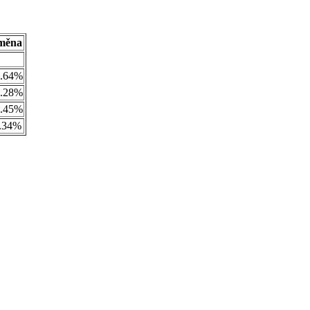
měna
.64%
.28%
.45%
.34%