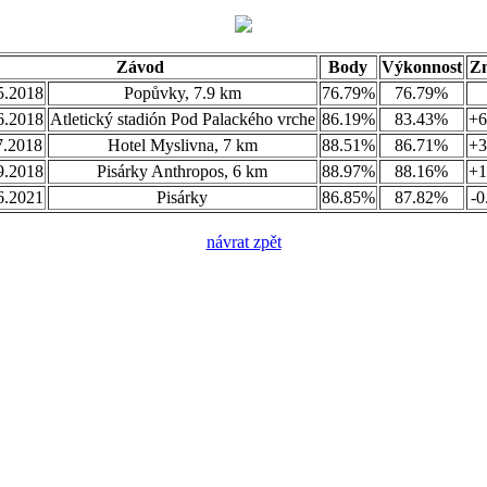
Závod
Body
Výkonnost
Z
5.2018
Popůvky, 7.9 km
76.79%
76.79%
6.2018
Atletický stadión Pod Palackého vrche
86.19%
83.43%
+6
7.2018
Hotel Myslivna, 7 km
88.51%
86.71%
+3
9.2018
Pisárky Anthropos, 6 km
88.97%
88.16%
+1
6.2021
Pisárky
86.85%
87.82%
-0
návrat zpět