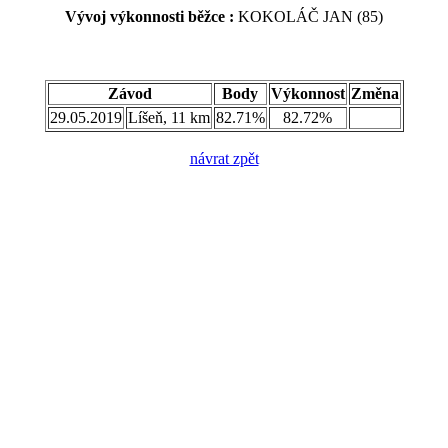
Vývoj výkonnosti běžce :
KOKOLÁČ JAN (85)
Závod
Body
Výkonnost
Změna
29.05.2019
Líšeň, 11 km
82.71%
82.72%
návrat zpět