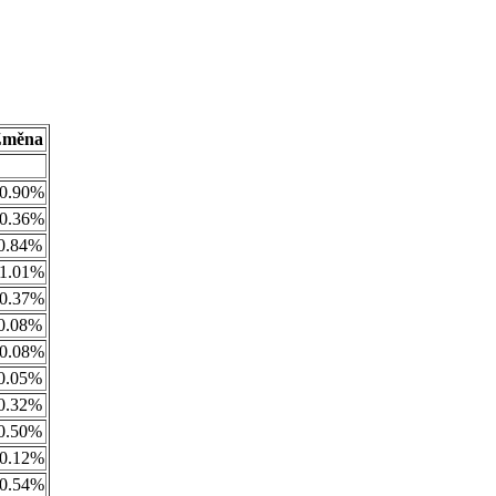
Změna
0.90%
0.36%
0.84%
1.01%
0.37%
0.08%
0.08%
0.05%
0.32%
0.50%
0.12%
0.54%