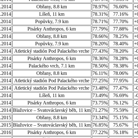
.2014
Obřany, 8.8 km
78.97%
76.60%
+
.2014
Líšeň, 11 km
78.31%
77.16%
+
.2014
Popůvky, 7.9 km
78.71%
77.70%
+
.2014
Pisárky Anthropos, 6 km
77.79%
77.88%
+
.2014
Obřany, 8.8 km
78.66%
78.25%
+
.2014
Popůvky, 7.9 km
78.20%
78.40%
+
.2014
Atletický stadión Pod Palackého vrche
77.43%
78.20%
-
.2014
Pisárky Anthropos, 6 km
78.36%
78.28%
+
.2014
Palackého vrch, 7.1 km
78.50%
78.38%
+
.2014
Obřany, 8.8 km
76.11%
78.06%
-
.2014
Atletický stadión Pod Palackého vrche
77.25%
77.95%
-
.2014
Atletický stadión Pod Palackého vrche
73.48%
77.47%
-
.2014
Líšeň, 11 km
73.49%
76.69%
-
.2014
Pisárky Anthropos, 6 km
73.75%
76.12%
-
.2014
Blažovice – Svatováclavský běh, 11 km
71.27%
75.59%
-
.2015
Obřany, 8.8 km
73.34%
75.15%
-
.2015
Blažovice – Svatováclavský běh, 11 km
76.85%
75.67%
+
.2016
Pisárky Anthropos, 6 km
77.22%
76.18%
+