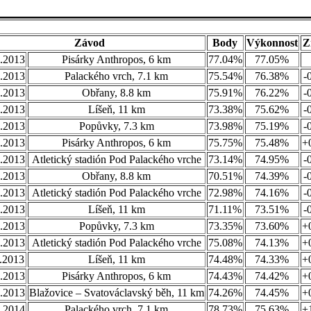
Závod
Body
Výkonnost
Z
.2013
Pisárky Anthropos, 6 km
77.04%
77.05%
.2013
Palackého vrch, 7.1 km
75.54%
76.38%
-
.2013
Obřany, 8.8 km
75.91%
76.22%
-
.2013
Líšeň, 11 km
73.38%
75.62%
-
.2013
Popůvky, 7.3 km
73.98%
75.19%
-
.2013
Pisárky Anthropos, 6 km
75.75%
75.48%
+
.2013
Atletický stadión Pod Palackého vrche
73.14%
74.95%
-
.2013
Obřany, 8.8 km
70.51%
74.39%
-
.2013
Atletický stadión Pod Palackého vrche
72.98%
74.16%
-
.2013
Líšeň, 11 km
71.11%
73.51%
-
.2013
Popůvky, 7.3 km
73.35%
73.60%
+
.2013
Atletický stadión Pod Palackého vrche
75.08%
74.13%
+
.2013
Líšeň, 11 km
74.48%
74.33%
+
.2013
Pisárky Anthropos, 6 km
74.43%
74.42%
+
.2013
Blažovice – Svatováclavský běh, 11 km
74.26%
74.45%
+
.2014
Palackého vrch, 7.1 km
78.73%
75.63%
+