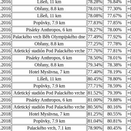
.2016
Líšeň, 11 km
78.28%
76.84%
+
.2016
Obřany, 8.8 km
78.01%
77.30%
+
.2016
Líšeň, 11 km
78.08%
77.67%
+
.2016
Popůvky, 7.9 km
77.83%
77.85%
+
.2016
Pisárky Anthropos, 6 km
78.27%
78.00%
+
.2016
Palackého vrch Běh Olympijského dne
77.49%
77.92%
-
.2016
Obřany, 8.8 km
77.25%
77.78%
-
.2016
Atletický stadión Pod Palackého vrche
77.76%
77.81%
+
.2016
Pisárky Anthropos, 6 km
78.50%
78.01%
+
.2016
Obřany, 8.8 km
79.34%
78.38%
+
.2016
Hotel Myslivna, 7 km
77.40%
78.19%
-
.2016
Líšeň, 11 km
80.45%
78.80%
+
.2016
Popůvky, 7.9 km
77.71%
78.59%
-
.2016
Atletický stadión Pod Palackého vrche
81.52%
79.39%
+
.2016
Pisárky Anthropos, 6 km
81.00%
79.88%
+
.2018
Atletický stadión Pod Palackého vrche
80.56%
80.16%
+
.2018
Hotel Myslivna, 7 km
81.25%
80.55%
+
.2018
Popůvky, 7.9 km
81.04%
80.81%
+
.2018
Palackého vrch, 7.1 km
78.90%
80.45%
-