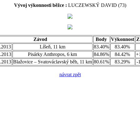
Vývoj výkonnosti běžce :
LUCZEWSKÝ DAVID (73)
Závod
Body
Výkonnost
Z
.2013
Líšeň, 11 km
83.40%
83.40%
.2013
Pisárky Anthropos, 6 km
84.86%
84.42%
+
.2013
Blažovice – Svatováclavský běh, 11 km
80.61%
83.29%
-
návrat zpět