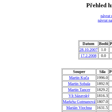
Přehled 
návrat 
návrat n
Datum
Bodů
P
28.10.2007
1.0
17.2.2008
0.0
Souper
Síla
P
Martin Kuča
1996.0
Martin Sobala
1892.9
Martin Tancer
1829.2
Vít Sázavský
1816.3
Markéta Gutmanová
1807.0
Marián Viochna
1631.5