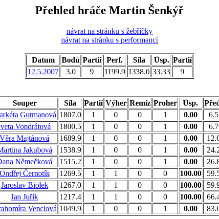
Přehled hráče Martin Šenkýř
návrat na stránku s žebříčky
návrat na stránku s performancí
Datum
Bodů
Partií
Perf.
Síla
Úsp.
Partií
12.5.2007
3.0
9
1199.9
1338.0
33.33
9
Souper
Síla
Partií
Výher
Remíz
Proher
Úsp.
Pře
arkéta Gutmanová
1807.0
1
0
0
1
0.00
6.5
Iveta Vondrátová
1800.5
1
0
0
1
0.00
6.7
Věra Majtánová
1689.9
1
0
0
1
0.00
12.
Martina Jakubová
1538.9
1
0
0
1
0.00
24.
Dana Němečková
1515.2
1
0
0
1
0.00
26.
Ondřej Černotík
1269.5
1
1
0
0
100.00
59.
Jaroslav Biolek
1267.0
1
1
0
0
100.00
59.
Jan Juřík
1217.4
1
1
0
0
100.00
66.
ahomíra Venclová
1049.9
1
0
0
1
0.00
83.