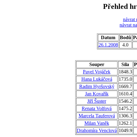
Přehled hr
návrat 
návrat n
Datum
Bodů
Pa
26.1.2008
4.0
Souper
Síla
P
Pavel Vojáček
1848.3
Hana Lukáčová
1735.0
Radim Hyršovský
1669.7
Jan Kovařík
1610.4
Jiří Šuster
1546.2
Renata Volfová
1475.2
Marcela Tauferová
1306.3
Milan Vaněk
1262.1
Drahomíra Venclová
1049.9