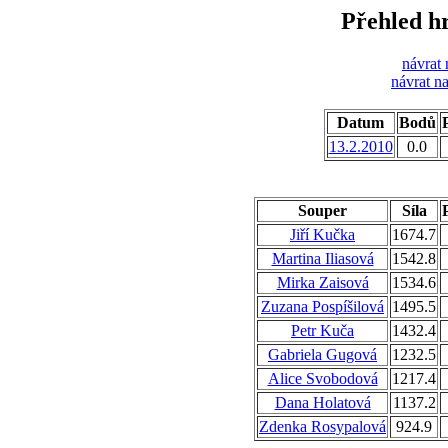
Přehled h
návrat 
návrat n
Datum
Bodů
P
13.2.2010
0.0
Souper
Síla
Jiří Kučka
1674.7
Martina Iliasová
1542.8
Mirka Zaisová
1534.6
Zuzana Pospíšilová
1495.5
Petr Kuča
1432.4
Gabriela Gugová
1232.5
Alice Svobodová
1217.4
Dana Holatová
1137.2
Zdenka Rosypalová
924.9