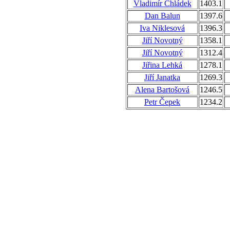
Vladimír Chládek
1403.1
Dan Balun
1397.6
Iva Niklesová
1396.3
Jiří Novotný
1358.1
Jiří Novotný
1312.4
Jiřina Lehká
1278.1
Jiří Janatka
1269.3
Alena Bartošová
1246.5
Petr Čepek
1234.2