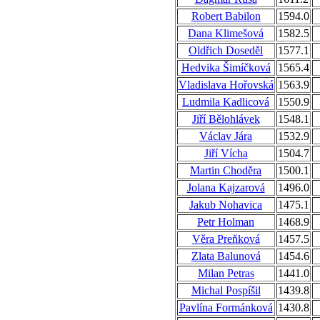
Robert Babilon
1594.0
Dana Klimešová
1582.5
Oldřich Doseděl
1577.1
Hedvika Šimíčková
1565.4
Vladislava Hořovská
1563.9
Ludmila Kadlicová
1550.9
Jiří Bělohlávek
1548.1
Václav Jára
1532.9
Jiří Vícha
1504.7
Martin Choděra
1500.1
Jolana Kajzarová
1496.0
Jakub Nohavica
1475.1
Petr Holman
1468.9
Věra Preňková
1457.5
Zlata Balunová
1454.6
Milan Petras
1441.0
Michal Pospíšil
1439.8
Pavlína Formánková
1430.8