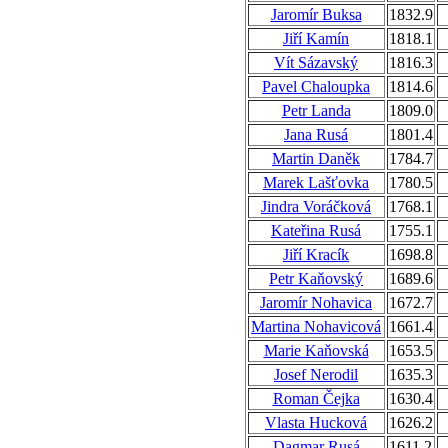
Jaromír Buksa
1832.9
Jiří Kamín
1818.1
Vít Sázavský
1816.3
Pavel Chaloupka
1814.6
Petr Landa
1809.0
Jana Rusá
1801.4
Martin Daněk
1784.7
Marek Lašťovka
1780.5
Jindra Voráčková
1768.1
Kateřina Rusá
1755.1
Jiří Kracík
1698.8
Petr Kaňovský
1689.6
Jaromír Nohavica
1672.7
Martina Nohavicová
1661.4
Marie Kaňovská
1653.5
Josef Nerodil
1635.3
Roman Čejka
1630.4
Vlasta Hucková
1626.2
Dagmar Rusá
1611.2