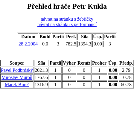
Přehled hráče Petr Kukla
návrat na stránku s žebříčky
návrat na stránku s performancí
Datum
Bodů
Partií
Perf.
Síla
Úsp.
Partií
28.2.2004
0.0
3
782.5
1394.3
0.00
3
Souper
Síla
Partií
Výher
Remíz
Proher
Úsp.
Předp.
Pavel Podbrdský
2021.3
1
0
0
1
0.00
2.79
Miroslav Muroň
1767.6
1
0
0
1
0.00
10.78
Marek Bureš
1316.9
1
0
0
1
0.00
60.78