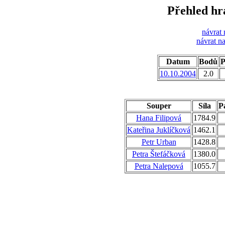
Přehled hr
návrat 
návrat n
Datum
Bodů
P
10.10.2004
2.0
Souper
Síla
Pa
Hana Filipová
1784.9
Kateřina Juklíčková
1462.1
Petr Urban
1428.8
Petra Štefáčková
1380.0
Petra Nalepová
1055.7