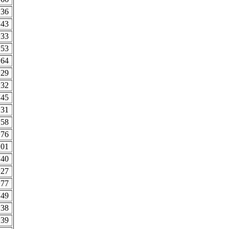
.36
.43
.33
.53
.64
.29
.32
.45
.31
.58
.76
.01
.40
.27
.77
.49
.38
.39