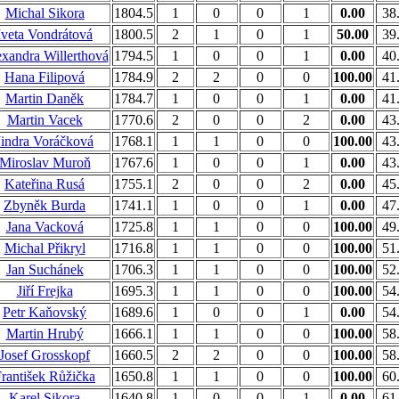
Michal Sikora
1804.5
1
0
0
1
0.00
38
Iveta Vondrátová
1800.5
2
1
0
1
50.00
39
xandra Willerthová
1794.5
1
0
0
1
0.00
40
Hana Filipová
1784.9
2
2
0
0
100.00
41
Martin Daněk
1784.7
1
0
0
1
0.00
41
Martin Vacek
1770.6
2
0
0
2
0.00
43
Jindra Voráčková
1768.1
1
1
0
0
100.00
43
Miroslav Muroň
1767.6
1
0
0
1
0.00
43
Kateřina Rusá
1755.1
2
0
0
2
0.00
45
Zbyněk Burda
1741.1
1
0
0
1
0.00
47
Jana Vacková
1725.8
1
1
0
0
100.00
49
Michal Přikryl
1716.8
1
1
0
0
100.00
51
Jan Suchánek
1706.3
1
1
0
0
100.00
52
Jiří Frejka
1695.3
1
1
0
0
100.00
54
Petr Kaňovský
1689.6
1
0
0
1
0.00
54
Martin Hrubý
1666.1
1
1
0
0
100.00
58
Josef Grosskopf
1660.5
2
2
0
0
100.00
58
rantišek Růžička
1650.8
1
1
0
0
100.00
60
Karel Sikora
1640.8
1
0
0
1
0.00
61