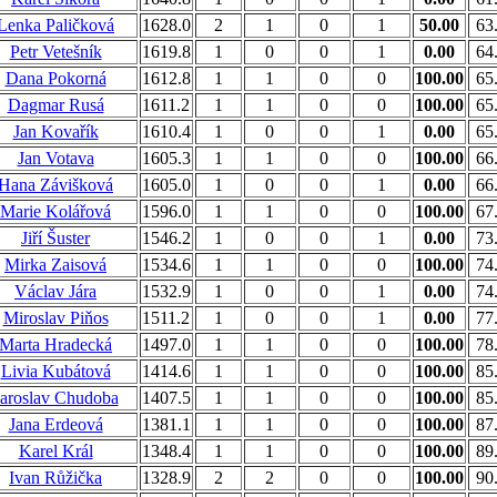
Lenka Paličková
1628.0
2
1
0
1
50.00
63
Petr Vetešník
1619.8
1
0
0
1
0.00
64
Dana Pokorná
1612.8
1
1
0
0
100.00
65
Dagmar Rusá
1611.2
1
1
0
0
100.00
65
Jan Kovařík
1610.4
1
0
0
1
0.00
65
Jan Votava
1605.3
1
1
0
0
100.00
66
Hana Závišková
1605.0
1
0
0
1
0.00
66
Marie Kolářová
1596.0
1
1
0
0
100.00
67
Jiří Šuster
1546.2
1
0
0
1
0.00
73
Mirka Zaisová
1534.6
1
1
0
0
100.00
74
Václav Jára
1532.9
1
0
0
1
0.00
74
Miroslav Piňos
1511.2
1
0
0
1
0.00
77
Marta Hradecká
1497.0
1
1
0
0
100.00
78
Livia Kubátová
1414.6
1
1
0
0
100.00
85
Jaroslav Chudoba
1407.5
1
1
0
0
100.00
85
Jana Erdeová
1381.1
1
1
0
0
100.00
87
Karel Král
1348.4
1
1
0
0
100.00
89
Ivan Růžička
1328.9
2
2
0
0
100.00
90