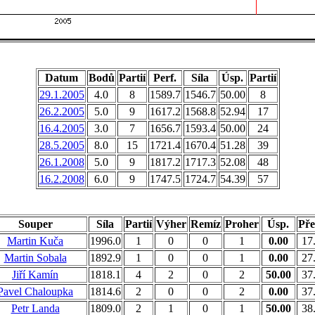
Datum
Bodů
Partií
Perf.
Síla
Úsp.
Partií
29.1.2005
4.0
8
1589.7
1546.7
50.00
8
26.2.2005
5.0
9
1617.2
1568.8
52.94
17
16.4.2005
3.0
7
1656.7
1593.4
50.00
24
28.5.2005
8.0
15
1721.4
1670.4
51.28
39
26.1.2008
5.0
9
1817.2
1717.3
52.08
48
16.2.2008
6.0
9
1747.5
1724.7
54.39
57
Souper
Síla
Partií
Výher
Remíz
Proher
Úsp.
Pře
Martin Kuča
1996.0
1
0
0
1
0.00
17
Martin Sobala
1892.9
1
0
0
1
0.00
27
Jiří Kamín
1818.1
4
2
0
2
50.00
37
Pavel Chaloupka
1814.6
2
0
0
2
0.00
37
Petr Landa
1809.0
2
1
0
1
50.00
38