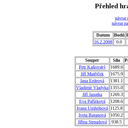
Přehled hr
návrat 
návrat n
Datum
Bodů
P
16.2.2008
0.0
Souper
Síla
P
Petr Kaňovský
1689.6
Jiří Matějček
1675.9
Jana Erdeová
1381.1
Vladimír Vladyka
1355.0
Jiří Janatka
1269.3
Eva Pařízková
1208.6
Ivana Umhöhová
1125.8
Iveta Baranová
1050.2
Jiřina Strnadová
938.5