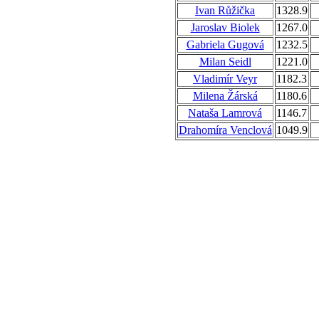
Ivan Růžička
1328.9
Jaroslav Biolek
1267.0
Gabriela Gugová
1232.5
Milan Seidl
1221.0
Vladimír Veyr
1182.3
Milena Žárská
1180.6
Nataša Lamrová
1146.7
Drahomíra Venclová
1049.9