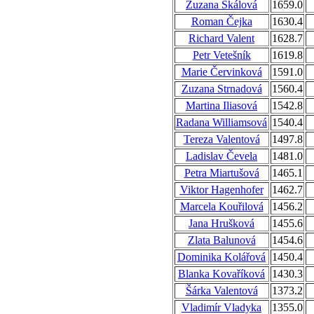
Zuzana Skálová
1659.0
Roman Čejka
1630.4
Richard Valent
1628.7
Petr Vetešník
1619.8
Marie Červinková
1591.0
Zuzana Strnadová
1560.4
Martina Iliasová
1542.8
Radana Williamsová
1540.4
Tereza Valentová
1497.8
Ladislav Čevela
1481.0
Petra Miartušová
1465.1
Viktor Hagenhofer
1462.7
Marcela Kouřilová
1456.2
Jana Hrušková
1455.6
Zlata Balunová
1454.6
Dominika Kolářová
1450.4
Blanka Kovaříková
1430.3
Šárka Valentová
1373.2
Vladimír Vladyka
1355.0