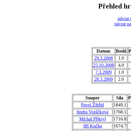
Přehled h
návrat 
návrat n
Datum
Bodů
P
29.3.2008
1.0
25.10.2008
4.0
7.3.2009
1.0
28.3.2009
2.0
Souper
Síla
P
Pavel Žibřid
1849.1
Jindra Voráčková
1768.1
Michal Přikryl
1716.8
Jiří Kučka
1674.7