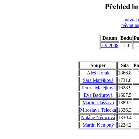
Přehled hr
návrat 
návrat n
Datum
Bodů
Pa
7.9.2008
1.0
Souper
Síla
Pa
Aleš Horák
1866.8
Sára Matějková
1731.8
Tereza Matějková
1628.9
Eva Baďurová
1607.5
Martina Jaššová
1389.2
Miroslava Telecká
1336.3
Natálie Němcová
1330.4
Martin Kempný
1224.2