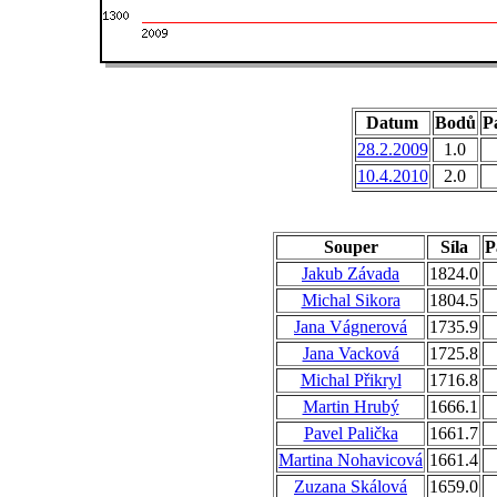
Datum
Bodů
Pa
28.2.2009
1.0
10.4.2010
2.0
Souper
Síla
P
Jakub Závada
1824.0
Michal Sikora
1804.5
Jana Vágnerová
1735.9
Jana Vacková
1725.8
Michal Přikryl
1716.8
Martin Hrubý
1666.1
Pavel Palička
1661.7
Martina Nohavicová
1661.4
Zuzana Skálová
1659.0