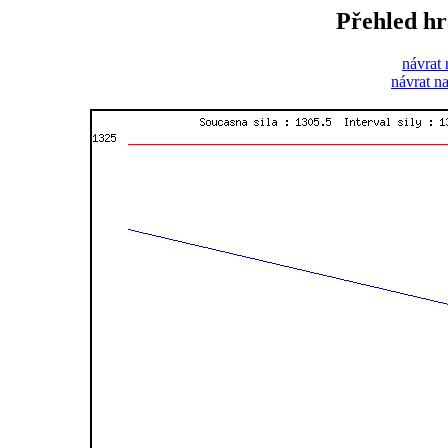
Přehled hr
návrat 
návrat n