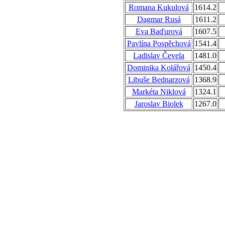
Romana Kukulová
1614.2
Dagmar Rusá
1611.2
Eva Baďurová
1607.5
Pavlína Pospěchová
1541.4
Ladislav Čevela
1481.0
Dominika Kolářová
1450.4
Libuše Bednarzová
1368.9
Markéta Niklová
1324.1
Jaroslav Biolek
1267.0