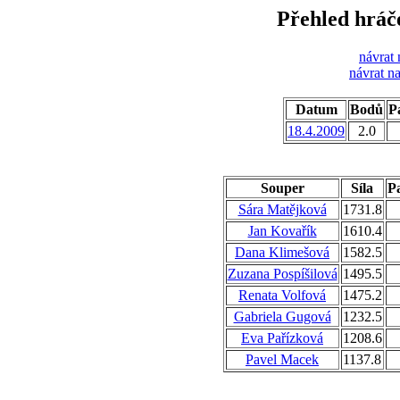
Přehled hráč
návrat 
návrat n
Datum
Bodů
Pa
18.4.2009
2.0
Souper
Síla
Pa
Sára Matějková
1731.8
Jan Kovařík
1610.4
Dana Klimešová
1582.5
Zuzana Pospíšilová
1495.5
Renata Volfová
1475.2
Gabriela Gugová
1232.5
Eva Pařízková
1208.6
Pavel Macek
1137.8