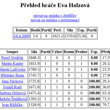
Přehled hráče Eva Holzová
návrat na stránku s žebříčky
návrat na stránku s performancí
Datum
Bodů
Partií
Perf.
Síla
Úsp.
Partií
18.4.2009
5.0
9
1621.2
1570.6
55.56
9
Souper
Síla
Partií
Výher
Remíz
Proher
Úsp.
Před
Pavel Vojáček
1848.3
1
0
0
1
0.00
17.1
Martin Kapler
1811.9
1
0
0
1
0.00
20.3
Marek Lašťovka
1780.5
1
0
0
1
0.00
23.3
Břetislav Basta
1745.7
1
0
0
1
0.00
27.0
Jana Vacková
1725.8
1
1
0
0
100.00
29.3
Tomáš Rodr
1671.8
1
1
0
0
100.00
36.0
Barbora Hrůzová
1475.4
1
1
0
0
100.00
63.1
arkéta Šmídková
1393.2
1
1
0
0
100.00
73.1
Ivan Růžička
1328.9
1
1
0
0
100.00
79.7