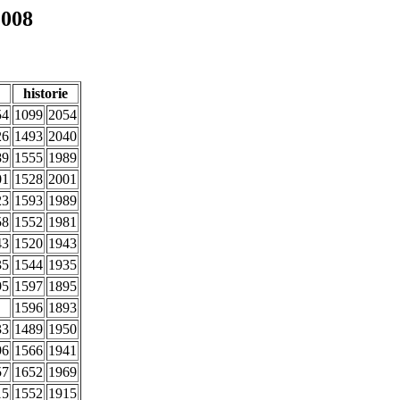
2008
historie
54
1099
2054
26
1493
2040
89
1555
1989
01
1528
2001
23
1593
1989
58
1552
1981
43
1520
1943
35
1544
1935
95
1597
1895
1596
1893
33
1489
1950
96
1566
1941
57
1652
1969
15
1552
1915