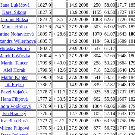
Hana Lukáčová
1827.9
14.9.2008
250
58.00
1717
18
Karel Sikora
1827.5
13.9.2008
1155
64.50
1727
18
Jaromír Buksa
1823.2
-8.5
27.9.2008
1063
62.61
1726
18
Marek Holba
1817.6
-34.3
27.9.2008
503
63.02
1693
18
rtina Nohavicová
1809.7
+ 28.6
27.9.2008
1070
61.07
1643
18
xandra Willerthová
1805.7
14.9.2008
1184
59.16
1689
18
Miroslav Muroň
1802.7
29.9.2007
537
61.17
Marek Lašťovka
1800.4
+ 5.7
27.9.2008
804
57.65
1648
18
Martin Tancer
1799.6
+ 49.0
27.9.2008
258
53.29
1664
17
Aleš Horák
1799.5
+ 12.6
27.9.2008
718
52.86
1640
17
Martin Kapler
1796.0
-9.0
27.9.2008
541
53.51
1699
18
Jiří Frejka
1786.2
14.9.2008
839
57.87
1648
17
Pavel Vojáček
1778.7
+ 11.7
27.9.2008
925
58.22
1737
18
Hana Filipová
1777.2
+ 33.5
27.9.2008
662
55.59
1667
18
indra Voráčková
1776.9
+ 13.7
27.9.2008
1004
60.06
1689
17
Ivo Hradský
1776.5
12.7.2008
105
57.14
1633
17
Kateřina Rusá
1773.7
+ 2.2
27.9.2008
930
63.55
1758
18
Milena Filipová
1770.5
+ 23.1
27.9.2008
677
56.72
1747
18