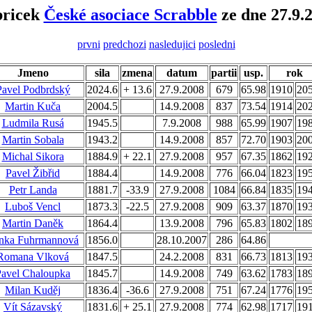
bricek
České asociace Scrabble
ze dne 27.9.
prvni
predchozi
nasledujici
posledni
Jmeno
sila
zmena
datum
partii
usp.
rok
Pavel Podbrdský
2024.6
+ 13.6
27.9.2008
679
65.98
1910
20
Martin Kuča
2004.5
14.9.2008
837
73.54
1914
20
Ludmila Rusá
1945.5
7.9.2008
988
65.99
1907
19
Martin Sobala
1943.2
14.9.2008
857
72.70
1903
20
Michal Sikora
1884.9
+ 22.1
27.9.2008
957
67.35
1862
19
Pavel Žibřid
1884.4
14.9.2008
776
66.04
1823
19
Petr Landa
1881.7
-33.9
27.9.2008
1084
66.84
1835
19
Luboš Vencl
1873.3
-22.5
27.9.2008
909
63.37
1870
19
Martin Daněk
1864.4
13.9.2008
796
65.83
1802
18
nka Fuhrmannová
1856.0
28.10.2007
286
64.86
Romana Vlková
1847.5
24.2.2008
831
66.73
1813
19
Pavel Chaloupka
1845.7
14.9.2008
749
63.62
1783
18
Milan Kuděj
1836.4
-36.6
27.9.2008
751
67.24
1776
19
Vít Sázavský
1831.6
+ 25.1
27.9.2008
774
62.98
1717
19