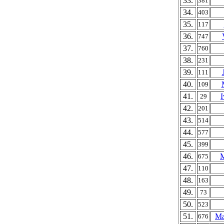
33.
381
34.
403
35.
117
36.
747
37.
760
38.
231
39.
111
40.
109
41.
I
29
42.
201
43.
514
44.
577
45.
399
46.
M
675
47.
110
48.
163
49.
73
50.
523
51.
Ma
676