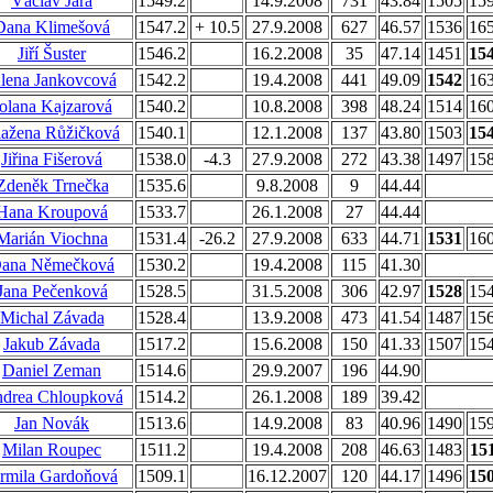
Václav Jára
1549.2
14.9.2008
731
43.84
1505
15
Dana Klimešová
1547.2
+ 10.5
27.9.2008
627
46.57
1536
16
Jiří Šuster
1546.2
16.2.2008
35
47.14
1451
15
lena Jankovcová
1542.2
19.4.2008
441
49.09
1542
16
olana Kajzarová
1540.2
10.8.2008
398
48.24
1514
16
ažena Růžičková
1540.1
12.1.2008
137
43.80
1503
15
Jiřina Fišerová
1538.0
-4.3
27.9.2008
272
43.38
1497
15
Zdeněk Trnečka
1535.6
9.8.2008
9
44.44
Hana Kroupová
1533.7
26.1.2008
27
44.44
Marián Viochna
1531.4
-26.2
27.9.2008
633
44.71
1531
16
ana Němečková
1530.2
19.4.2008
115
41.30
Jana Pečenková
1528.5
31.5.2008
306
42.97
1528
15
Michal Závada
1528.4
13.9.2008
473
41.54
1487
15
Jakub Závada
1517.2
15.6.2008
150
41.33
1507
15
Daniel Zeman
1514.6
29.9.2007
196
44.90
drea Chloupková
1514.2
26.1.2008
189
39.42
Jan Novák
1513.6
14.9.2008
83
40.96
1490
15
Milan Roupec
1511.2
19.4.2008
208
46.63
1483
15
armila Gardoňová
1509.1
16.12.2007
120
44.17
1496
15