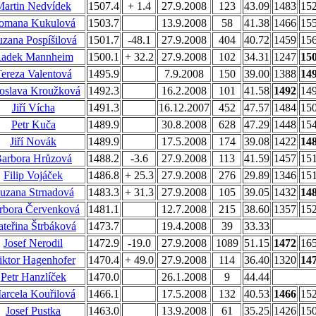
Martin Nedvídek
1507.4
+ 1.4
27.9.2008
123
43.09
1483
15
omana Kukulová
1503.7
13.9.2008
58
41.38
1466
15
zana Pospíšilová
1501.7
-48.1
27.9.2008
404
40.72
1459
15
adek Mannheim
1500.1
+ 32.2
27.9.2008
102
34.31
1247
15
ereza Valentová
1495.9
7.9.2008
150
39.00
1388
14
roslava Kroužková
1492.3
16.2.2008
101
41.58
1492
14
Jiří Vícha
1491.3
16.12.2007
452
47.57
1484
15
Petr Kuča
1489.9
30.8.2008
628
47.29
1448
15
Jiří Novák
1489.9
17.5.2008
174
39.08
1422
14
arbora Hrůzová
1488.2
-3.6
27.9.2008
113
41.59
1457
15
Filip Vojáček
1486.8
+ 25.3
27.9.2008
276
29.89
1346
15
uzana Strnadová
1483.3
+ 31.3
27.9.2008
105
39.05
1432
14
rbora Červenková
1481.1
12.7.2008
215
38.60
1357
15
teřina Štrbáková
1473.7
19.4.2008
39
33.33
Josef Nerodil
1472.9
-19.0
27.9.2008
1089
51.15
1472
16
iktor Hagenhofer
1470.4
+ 49.0
27.9.2008
114
36.40
1320
14
Petr Hanzlíček
1470.0
26.1.2008
9
44.44
arcela Kouřilová
1466.1
17.5.2008
132
40.53
1466
15
Josef Pustka
1463.0
13.9.2008
61
35.25
1426
15