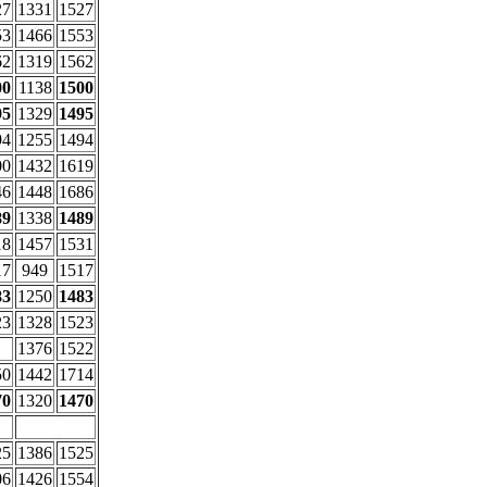
27
1331
1527
53
1466
1553
62
1319
1562
00
1138
1500
95
1329
1495
94
1255
1494
00
1432
1619
46
1448
1686
89
1338
1489
18
1457
1531
17
949
1517
83
1250
1483
23
1328
1523
1376
1522
50
1442
1714
70
1320
1470
25
1386
1525
06
1426
1554