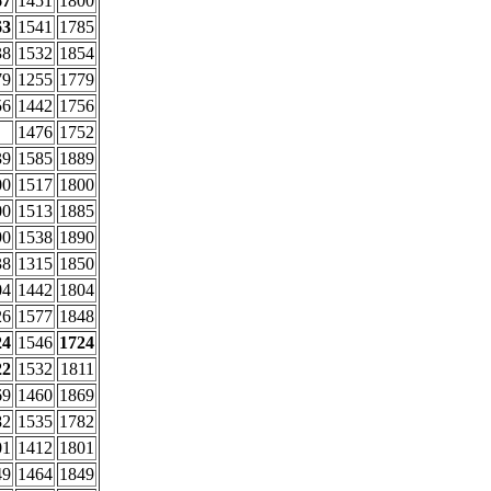
67
1451
1800
63
1541
1785
38
1532
1854
79
1255
1779
56
1442
1756
1476
1752
39
1585
1889
00
1517
1800
00
1513
1885
90
1538
1890
38
1315
1850
04
1442
1804
26
1577
1848
24
1546
1724
22
1532
1811
69
1460
1869
82
1535
1782
01
1412
1801
49
1464
1849