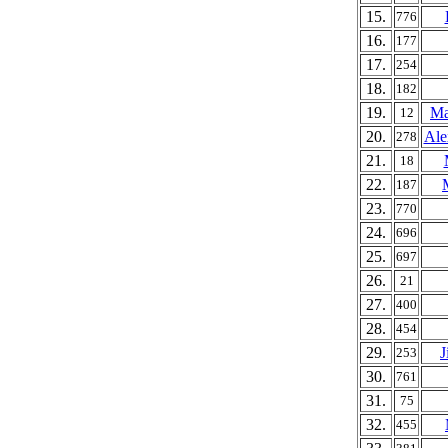
15.
776
16.
177
17.
254
18.
182
19.
Ma
12
20.
Ale
278
21.
18
22.
187
23.
770
24.
696
25.
697
26.
21
27.
400
28.
454
29.
J
253
30.
761
31.
75
32.
455