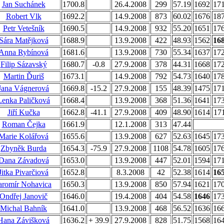
Jan Suchánek
1700.8
26.4.2008
299
57.19
1692
17
Robert Vlk
1692.2
14.9.2008
873
60.02
1676
18
Petr Vetešník
1690.5
14.9.2008
932
55.20
1651
17
Sára Matějková
1688.9
13.9.2008
422
48.93
1562
16
Anna Rybínová
1681.6
13.9.2008
730
55.34
1637
17
Filip Sázavský
1680.7
-0.8
27.9.2008
378
44.31
1668
17
Martin Ďuriš
1673.1
14.9.2008
792
54.73
1640
17
Jana Vágnerová
1669.8
-15.2
27.9.2008
155
48.39
1475
17
Lenka Paličková
1668.4
13.9.2008
368
51.36
1641
17
Jiří Kučka
1662.8
-41.1
27.9.2008
409
48.90
1614
17
Roman Čejka
1661.9
12.1.2008
313
47.44
Marie Kolářová
1655.6
13.9.2008
627
52.63
1645
17
Zbyněk Burda
1654.3
-75.9
27.9.2008
1108
54.78
1605
17
Dana Závadová
1653.0
13.9.2008
447
52.01
1594
17
Jitka Pivarčiová
1652.8
8.3.2008
42
52.38
1614
16
aromír Nohavica
1650.3
13.9.2008
850
57.94
1621
17
Ondřej Janovič
1646.0
19.4.2008
404
54.58
1646
17
Michal Bahník
1641.0
13.9.2008
468
56.52
1636
16
Hana Závišková
1636.2
+ 39.9
27.9.2008
828
51.75
1568
16