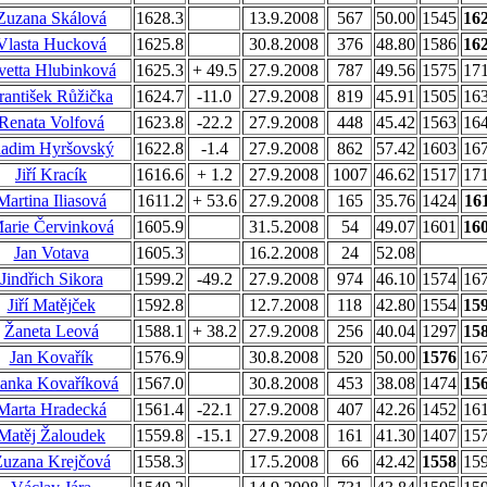
Zuzana Skálová
1628.3
13.9.2008
567
50.00
1545
16
Vlasta Hucková
1625.8
30.8.2008
376
48.80
1586
16
vetta Hlubinková
1625.3
+ 49.5
27.9.2008
787
49.56
1575
17
rantišek Růžička
1624.7
-11.0
27.9.2008
819
45.91
1505
16
Renata Volfová
1623.8
-22.2
27.9.2008
448
45.42
1563
16
adim Hyršovský
1622.8
-1.4
27.9.2008
862
57.42
1603
16
Jiří Kracík
1616.6
+ 1.2
27.9.2008
1007
46.62
1517
17
Martina Iliasová
1611.2
+ 53.6
27.9.2008
165
35.76
1424
16
arie Červinková
1605.9
31.5.2008
54
49.07
1601
16
Jan Votava
1605.3
16.2.2008
24
52.08
Jindřich Sikora
1599.2
-49.2
27.9.2008
974
46.10
1574
16
Jiří Matějček
1592.8
12.7.2008
118
42.80
1554
15
Žaneta Leová
1588.1
+ 38.2
27.9.2008
256
40.04
1297
15
Jan Kovařík
1576.9
30.8.2008
520
50.00
1576
16
anka Kovaříková
1567.0
30.8.2008
453
38.08
1474
15
Marta Hradecká
1561.4
-22.1
27.9.2008
407
42.26
1452
16
Matěj Žaloudek
1559.8
-15.1
27.9.2008
161
41.30
1407
15
uzana Krejčová
1558.3
17.5.2008
66
42.42
1558
15