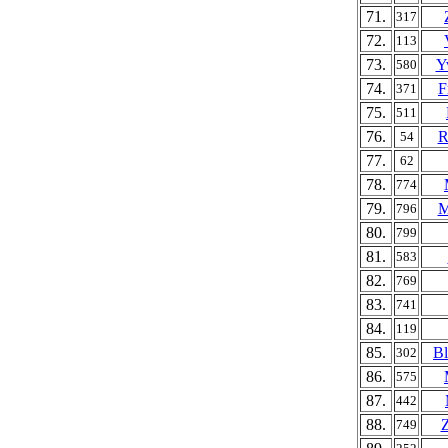
71.
317
72.
113
73.
Y
580
74.
F
371
75.
511
76.
R
54
77.
62
78.
774
79.
M
796
80.
799
81.
583
82.
769
83.
741
84.
119
85.
Bl
302
86.
575
87.
442
88.
Z
749