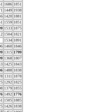
51
1686
1851
71
1449
1938
46
1420
1881
51
1559
1851
09
1533
1875
12
1504
1821
1534
1891
06
1460
1846
99
1315
1799
99
1368
1807
43
1425
1843
86
1488
1838
78
1311
1878
25
1292
1825
98
1379
1855
76
1492
1776
61
1505
1885
25
1426
1838