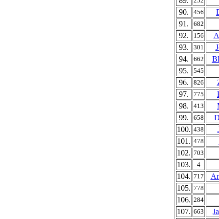
89.
252
90.
456
91.
682
92.
A
156
93.
J
301
94.
Bl
662
95.
545
96.
826
97.
775
98.
413
99.
D
658
100.
438
101.
478
102.
703
103.
4
104.
An
717
105.
778
106.
284
107.
J
663