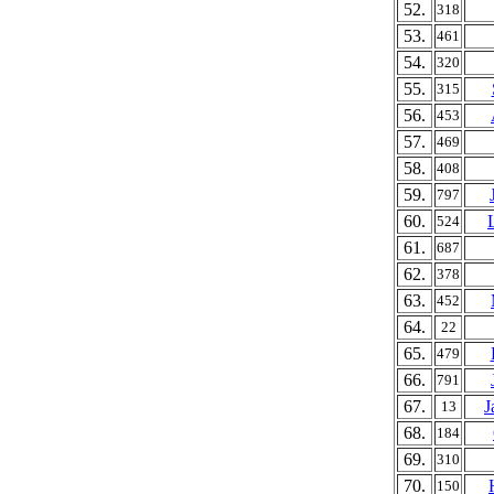
52.
318
53.
461
54.
320
55.
315
56.
453
57.
469
58.
408
59.
797
60.
524
61.
687
62.
378
63.
452
64.
22
65.
479
66.
791
67.
J
13
68.
184
69.
310
70.
150