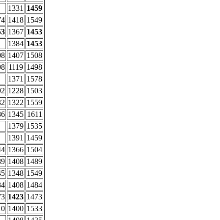
1331
1459
74
1418
1549
53
1367
1453
1384
1453
08
1407
1508
98
1119
1498
1371
1578
92
1228
1503
32
1322
1559
86
1345
1611
1379
1535
1391
1459
44
1366
1504
89
1408
1489
45
1348
1549
84
1408
1484
73
1423
1473
10
1400
1533