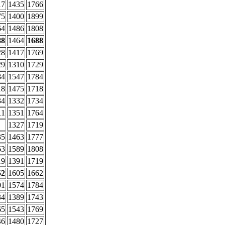
17
1435
1766
75
1400
1899
64
1486
1808
88
1464
1688
28
1417
1769
29
1310
1729
84
1547
1784
18
1475
1718
34
1332
1734
11
1351
1764
1327
1719
35
1463
1777
63
1589
1808
19
1391
1719
52
1605
1662
01
1574
1784
34
1389
1743
65
1543
1769
46
1480
1727