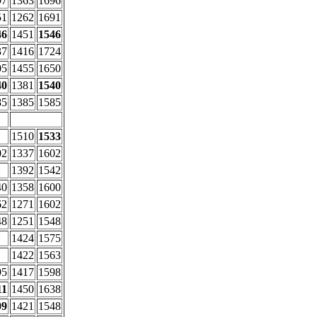
97
1363
1696
51
1262
1691
46
1451
1546
37
1416
1724
05
1455
1650
40
1381
1540
85
1385
1585
1510
1533
02
1337
1602
1392
1542
40
1358
1600
62
1271
1602
48
1251
1548
1424
1575
1422
1563
95
1417
1598
11
1450
1638
09
1421
1548