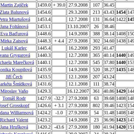
Martin Zajíček
1459.0
+ 39.0
27.9.2008
107
36.45
Zlata Balunová
1454.6
29.3.2008
213
43.43
1454
14
Petra Miartušová
1453.4
12.7.2008
131
36.64
1422
14
Jana Foltánová
1453.1
13.10.2007
26
38.46
Eva Baďurová
1448.6
14.9.2008
388
38.14
1408
15
Mirka Zaisová
1448.3
+ 4.4
27.9.2008
302
34.60
1438
14
Lukáš Karlec
1445.4
16.2.2008
293
41.47
Ivana Grygarová
1440.3
12.7.2008
365
40.14
1440
14
chaela Marečková
1440.1
12.7.2008
545
37.80
1440
15
onika Koupilová
1435.9
14.9.2008
520
38.27
1435
14
Jiří Čech
1433.5
12.1.2008
207
43.24
arkéta Šmídková
1431.6
12.1.2008
111
38.74
Miroslav Vaňo
1429.3
16.12.2007
361
40.86
1429
14
Tomáš Rodr
1427.9
-32.7
27.9.2008
63
39.68
1408
14
Josef Grosskopf
1426.6
+ 3.1
27.9.2008
802
39.46
1423
15
dana Williamsová
1424.2
-1.0
27.9.2008
54
31.48
1408
14
Richard Valent
1423.2
14.9.2008
23
36.96
1423
14
Jana Hrušková
1420.2
-43.6
27.9.2008
180
41.94
1420
15