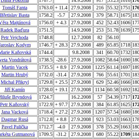
Dana Pokorná
1767.7
14.9.2008
917
55.23
1616
17
Tomáš Fanta
1763.0
+ 11.4
27.9.2008
216
55.32
1751
17
Břetislav Basta
1758.2
-5.7
27.9.2008
379
58.71
1675
18
Věra Majtánová
1756.0
+ 4.3
27.9.2008
452
52.43
1606
17
Radek Baďura
1751.5
14.9.2008
253
51.78
1639
17
Petr Vejchoda
1748.8
12.7.2008
82
56.10
Jaroslav Kodym
1746.7
+ 28.3
27.9.2008
489
65.85
1718
18
Marie Kaňovská
1744.4
9.8.2008
341
60.70
1732
18
veta Vondrátová
1738.5
-28.6
27.9.2008
1082
58.64
1690
18
Martin Vacek
1735.5
+ 8.9
27.9.2008
1225
61.14
1697
18
Martin Hrubý
1732.0
-31.4
27.9.2008
766
55.61
1701
18
Michal Přikryl
1729.8
+ 25.5
27.9.2008
629
52.46
1666
18
Jiří Kamín
1728.0
+ 19.1
27.9.2008
1134
60.58
1692
18
iluše Bryndová
1724.7
16.2.2008
57
54.39
1717
17
Petr Kaňovský
1722.9
+ 97.7
27.9.2008
384
61.85
1625
17
Jana Vacková
1718.4
+ 27.2
27.9.2008
1207
57.54
1680
18
Dagmar Rusá
1712.8
+ 8.8
27.9.2008
923
53.03
1663
17
Pavel Palička
1712.7
-4.0
27.9.2008
378
55.29
1663
18
rkéta Gutmanová
1709.5
-31.2
27.9.2008
680
55.22
1709
18