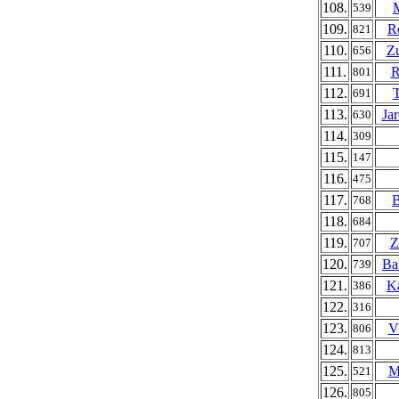
108.
539
109.
R
821
110.
Zu
656
111.
R
801
112.
T
691
113.
Ja
630
114.
309
115.
147
116.
475
117.
B
768
118.
684
119.
Z
707
120.
Ba
739
121.
Ka
386
122.
316
123.
V
806
124.
813
125.
M
521
126.
805