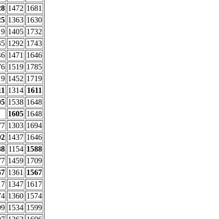
28
1472
1681
25
1363
1630
19
1405
1732
35
1292
1743
46
1471
1646
76
1519
1785
19
1452
1719
11
1314
1611
05
1538
1648
1605
1648
77
1303
1694
92
1437
1646
88
1154
1588
77
1459
1709
67
1361
1567
17
1347
1617
74
1360
1574
99
1534
1599