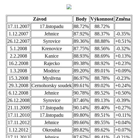
Závod
Body
Výkonnost
Změna
17.11.2007
17.listopadu
88.72%
88.72%
1.12.2007
Jehnice
87.92%
88.37%
-0.35%
26.12.2007
Syrovice
89.36%
88.88%
+0.51%
5.1.2008
Krenovice
87.75%
88.56%
-0.32%
2.2.2008
Kanice
88.93%
88.69%
+0.13%
16.2.2008
Rajecko
89.38%
88.92%
+0.23%
1.3.2008
Modrice
89.20%
89.01%
+0.09%
15.3.2008
Myslivna
86.97%
88.78%
-0.23%
29.3.2008
Cernohorsky soudek
89.61%
89.02%
+0.24%
6.12.2008
Jehnice
90.78%
89.52%
+0.50%
26.12.2008
Syrovice
87.46%
89.13%
-0.39%
21.11.2009
17.listopadu
90.14%
89.40%
+0.27%
17.11.2010
17.listopadu
89.80%
89.51%
+0.11%
17.11.2012
Jehnice
89.66%
89.55%
+0.04%
1.12.2012
Okrouhla
89.82%
89.62%
+0.07%
17.11.2013
Jehnice
87.67%
89.41%
-0.21%