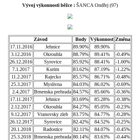
Vývoj výkonnosti běžce :
ŠANCA Ondřej (97)
Závod
Body
Výkonnost
Změna
17.11.2016
Jehnice
89.90%
89.90%
3.12.2016
Okrouhla
88.79%
89.41%
-0.49%
26.12.2016
Syrovice
85.92%
88.41%
-1.00%
7.1.2017
Kurim
83.62%
87.19%
-1.22%
11.2.2017
Rajecko
85.57%
86.71%
-0.48%
25.3.2017
Myslivna
84.03%
86.02%
-0.69%
2.4.2017
Brnenska prehrada
84.57%
85.66%
-0.36%
17.11.2017
Jehnice
83.69%
85.28%
-0.38%
2.12.2017
Okrouhla
84.27%
85.05%
-0.23%
9.12.2017
Vranovsky zleb
83.75%
84.77%
-0.28%
26.12.2017
Syrovice
82.42%
84.52%
-0.25%
20.1.2018
Radostice
82.11%
84.07%
-0.45%
25.3.2018
Brnenska prehrada
80.14%
83.63%
-0.44%