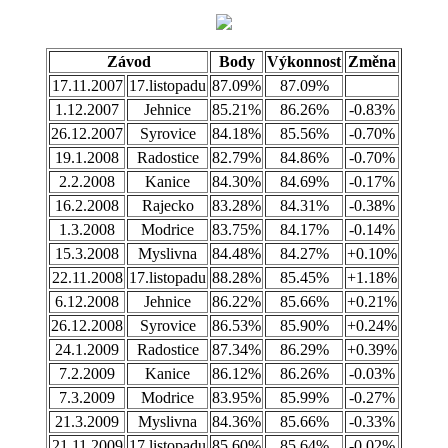
Závod
Body
Výkonnost
Změna
17.11.2007
17.listopadu
87.09%
87.09%
1.12.2007
Jehnice
85.21%
86.26%
-0.83%
26.12.2007
Syrovice
84.18%
85.56%
-0.70%
19.1.2008
Radostice
82.79%
84.86%
-0.70%
2.2.2008
Kanice
84.30%
84.69%
-0.17%
16.2.2008
Rajecko
83.28%
84.31%
-0.38%
1.3.2008
Modrice
83.75%
84.17%
-0.14%
15.3.2008
Myslivna
84.48%
84.27%
+0.10%
22.11.2008
17.listopadu
88.28%
85.45%
+1.18%
6.12.2008
Jehnice
86.22%
85.66%
+0.21%
26.12.2008
Syrovice
86.53%
85.90%
+0.24%
24.1.2009
Radostice
87.34%
86.29%
+0.39%
7.2.2009
Kanice
86.12%
86.26%
-0.03%
7.3.2009
Modrice
83.95%
85.99%
-0.27%
21.3.2009
Myslivna
84.36%
85.66%
-0.33%
21.11.2009
17.listopadu
85.60%
85.64%
-0.02%