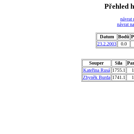
Přehled h
návrat 
návrat n
Datum
Bodů
P
23.2.2003
0.0
Souper
Síla
Par
Kateřina Rusá
1755.1
1
Zbyněk Burda
1741.1
1