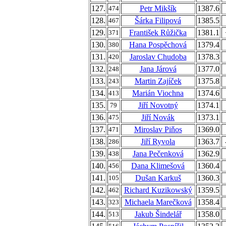
127.
Petr Mikšík
1387.6
474
128.
Šárka Filipová
1385.5
467
129.
František Růžička
1381.1
371
130.
Hana Pospěchová
1379.4
380
131.
Jaroslav Chudoba
1378.3
420
132.
Jana Járová
1377.0
248
133.
Martin Zajíček
1375.8
243
134.
Marián Viochna
1374.6
413
135.
Jiří Novotný
1374.1
79
136.
Jiří Novák
1373.1
475
137.
Miroslav Piňos
1369.0
471
138.
Jiří Ryvola
1363.7
286
139.
Jana Pečenková
1362.9
438
140.
Dana Klimešová
1360.4
456
141.
Dušan Karkuš
1360.3
105
142.
Richard Kuzikowský
1359.5
462
143.
Michaela Marečková
1358.4
323
144.
Jakub Šindelář
1358.0
513