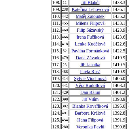
108.
Jiří Blahůt
1438.3
11
109.
Kateřina Lehovcová
1436.1
238
110.
Matěj Žaloudek
1435.2
442
111.
Milena Filipová
1433.1
455
112.
Filip Sázavský
1423.9
469
113.
Irena Fučíková
1423.6
466
114.
Lenka Kudělová
1422.6
418
115.
Pavlína Formánková
1422.5
52
116.
Dana Závadová
1419.9
479
117.
Jiří Janatka
1419.5
23
118.
Pavla Rusá
1410.9
488
119.
Sylvie Viochnová
1406.0
414
120.
Věra Rudolfová
1403.3
441
121.
Dan Balun
1401.2
429
122.
Jiří Vilím
1398.9
398
123.
Blanka Kovaříková
1395.0
302
124.
Barbora Králová
1392.8
491
125.
Hana Filipová
1391.9
454
126.
Veronika Pavlů
1390.8
280