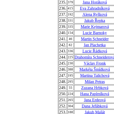
235.
Jana Horáková
379
236.
Eva Zahradníková
415
237.
Alena Ryšková
192
238.
Jakub Řepka
331
239.
Marie Kejmarová
335
240.
Lucie Barnoky
154
241.
Martin Schneider
46
242.
Jan Plachetka
82
243.
Lucie Řádková
336
244.
Drahomíra Schneiderov
225
245.
Václav Fronk
230
246.
Markéta Šmídková
388
247.
Martina Talichová
195
248.
Milan Petras
295
249.
Zuzana Hrbková
55
250.
Hana Papírníková
224
251.
Jana Erdeová
265
252.
Dana Jeřábková
304
253.
Jakub Mašát
188