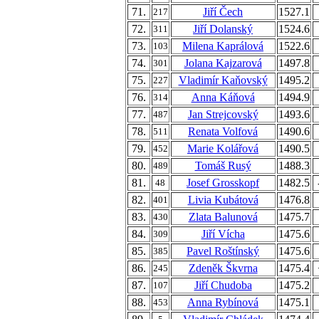
71.
Jiří Čech
1527.1
217
72.
Jiří Dolanský
1524.6
311
73.
Milena Kaprálová
1522.6
103
74.
Jolana Kajzarová
1497.8
301
75.
Vladimír Kaňovský
1495.2
227
76.
Anna Káňová
1494.9
314
77.
Jan Strejcovský
1493.6
487
78.
Renata Volfová
1490.6
511
79.
Marie Kolářová
1490.5
452
80.
Tomáš Rusý
1488.3
489
81.
Josef Grosskopf
1482.5
48
82.
Livia Kubátová
1476.8
401
83.
Zlata Balunová
1475.7
430
84.
Jiří Vícha
1475.6
309
85.
Pavel Roštínský
1475.6
385
86.
Zdeněk Škvrna
1475.4
245
87.
Jiří Chudoba
1475.2
107
88.
Anna Rybínová
1475.1
453