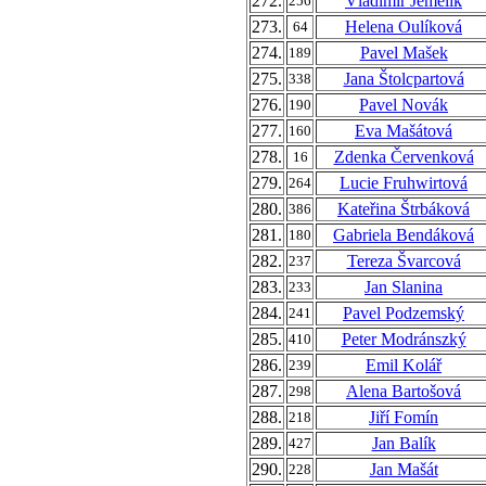
272.
Vladimír Jemelík
256
273.
Helena Oulíková
64
274.
Pavel Mašek
189
275.
Jana Štolcpartová
338
276.
Pavel Novák
190
277.
Eva Mašátová
160
278.
Zdenka Červenková
16
279.
Lucie Fruhwirtová
264
280.
Kateřina Štrbáková
386
281.
Gabriela Bendáková
180
282.
Tereza Švarcová
237
283.
Jan Slanina
233
284.
Pavel Podzemský
241
285.
Peter Modránszký
410
286.
Emil Kolář
239
287.
Alena Bartošová
298
288.
Jiří Fomín
218
289.
Jan Balík
427
290.
Jan Mašát
228