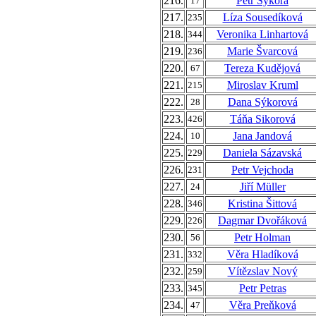
216.
Petr Sýkora
17
217.
Líza Sousedíková
235
218.
Veronika Linhartová
344
219.
Marie Švarcová
236
220.
Tereza Kudějová
67
221.
Miroslav Kruml
215
222.
Dana Sýkorová
28
223.
Táňa Sikorová
426
224.
Jana Jandová
10
225.
Daniela Sázavská
229
226.
Petr Vejchoda
231
227.
Jiří Müller
24
228.
Kristina Šittová
346
229.
Dagmar Dvořáková
226
230.
Petr Holman
56
231.
Věra Hladíková
332
232.
Vítězslav Nový
259
233.
Petr Petras
345
234.
Věra Preňková
47