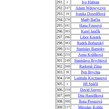
291.
Ivo Habran
3
292.
Adam Wdowyczyn
337
293.
Ivanka Dosedělová
19
294.
Matěj Baťha
279
295.
Hana Fousová
181
296.
Karel Jančík
303
297.
Libor Knotek
296
298.
Radek Bohunský
383
299.
Stanislav Barnoky
151
300.
Anna Králíková
255
301.
Stanislava Brychtová
249
302.
Radomír Zíma
260
303.
Petr Brychta
39
304.
Ludmila Kocmanová
258
305.
Jiří Spáčil
1
306.
David Szpyrc
319
307.
Dita Hanzlíková
409
308.
Ilona Prouzová
308
309.
Miroslav Koblic
157