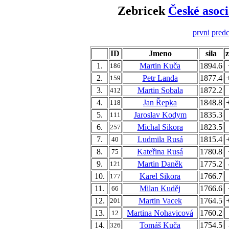
Zebricek
České asoci
prvni
predc
ID
Jmeno
sila
1.
Martin Kuča
1894.6
186
2.
Petr Landa
1877.4
159
3.
Martin Sobala
1872.2
412
4.
Jan Řepka
1848.8
118
5.
Jaroslav Kodym
1835.3
111
6.
Michal Sikora
1823.5
257
7.
Ludmila Rusá
1815.4
40
8.
Kateřina Rusá
1780.8
75
9.
Martin Daněk
1775.2
121
10.
Karel Sikora
1766.7
177
11.
Milan Kuděj
1766.6
66
12.
Martin Vacek
1764.5
201
13.
Martina Nohavicová
1760.2
12
14.
Tomáš Kuča
1754.5
326