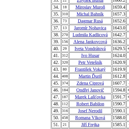
33.
Zbyněk Burda
1660.2
22
34.
Miroslav Muroň
1659.4
18
35.
Michal Bahník
1657.3
310
36.
Dagmar Rusá
1652.6
73
37.
Jaromír Nohavica
1643.0
13
38.
Ludmila Kadlicová
1642.7
270
39.
Alena Jankovcová
1636.2
156
40.
Iveta Vondrátová
1629.5
29
41.
Ivo Husar
1624.0
312
42.
Petr Vetešník
1620.9
320
43.
František Vokatý
1619.9
80
44.
Martin Ďuriš
1612.8
408
45.
Zdena Ciprová
1607.7
374
46.
Ondřej Janovič
1594.8
184
47.
Marek Lašťovka
1591.7
187
48.
Robert Babilon
1590.7
112
49.
Josef Nerodil
1590.1
316
50.
Romana Vlková
1588.0
458
51.
Jiří Frejka
1585.1
21