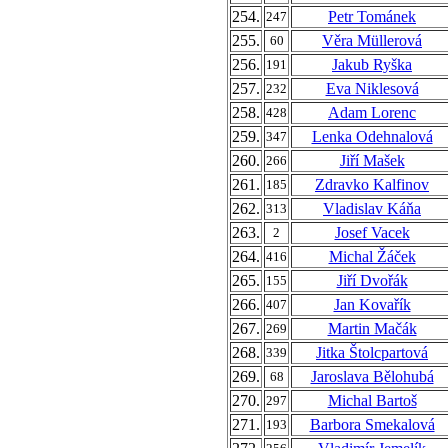
254.
Petr Tománek
247
255.
Věra Müllerová
60
256.
Jakub Ryška
191
257.
Eva Niklesová
232
258.
Adam Lorenc
428
259.
Lenka Odehnalová
347
260.
Jiří Mašek
266
261.
Zdravko Kalfinov
185
262.
Vladislav Káňa
313
263.
Josef Vacek
2
264.
Michal Žáček
416
265.
Jiří Dvořák
155
266.
Jan Kovařík
407
267.
Martin Mačák
269
268.
Jitka Štolcpartová
339
269.
Jaroslava Bělohubá
68
270.
Michal Bartoš
297
271.
Barbora Smekalová
193