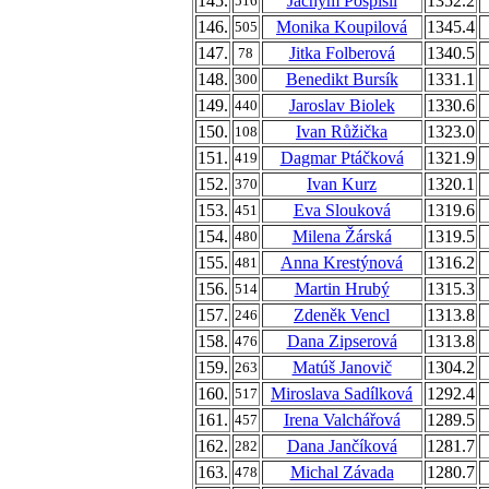
145.
Jáchym Pospíšil
1352.2
516
146.
Monika Koupilová
1345.4
505
147.
Jitka Folberová
1340.5
78
148.
Benedikt Bursík
1331.1
300
149.
Jaroslav Biolek
1330.6
440
150.
Ivan Růžička
1323.0
108
151.
Dagmar Ptáčková
1321.9
419
152.
Ivan Kurz
1320.1
370
153.
Eva Slouková
1319.6
451
154.
Milena Žárská
1319.5
480
155.
Anna Krestýnová
1316.2
481
156.
Martin Hrubý
1315.3
514
157.
Zdeněk Vencl
1313.8
246
158.
Dana Zipserová
1313.8
476
159.
Matúš Janovič
1304.2
263
160.
Miroslava Sadílková
1292.4
517
161.
Irena Valchářová
1289.5
457
162.
Dana Jančíková
1281.7
282
163.
Michal Závada
1280.7
478