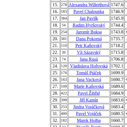
15.
Alexandra Willerthová
1747.6
278
16.
Pavel Chaloupka
1746.9
183
17.
Jan Pavlík
1745.9
384
18.
Radim Hyršovský
1744.4
54
19.
Jaromír Buksa
1743.8
254
20.
Dana Pokorná
1735.7
381
21.
Petr Kaňovský
1718.2
110
22.
Vít Sázavský
1715.8
30
23.
Jana Rusá
1706.8
74
24.
Vladislava Hořovská
1702.1
120
25.
Tomáš Ptáček
1699.9
176
26.
Jana Vacková
1690.7
163
27.
Marie Kaňovská
1689.6
109
28.
Pavel Žibřid
1684.9
422
29.
Jiří Kamín
1683.6
399
30.
Jindra Voráčková
1683.4
253
31.
Pavel Vojáček
1680.5
400
32.
Marek Holba
1660.7
182