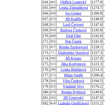
164.
Oldřich Lomecký
1277.0
402
165.
Lenka Zlámalíková
1274.7
460
166.
Ivo Geiger
1260.9
459
167.
Jiří Kuděla
1248.9
473
168.
Leoš Červený
1247.6
421
169.
Barbora Čepková
1245.8
503
170.
Emil Filip
1242.0
448
171.
Petr Čepek
1241.6
502
172.
Renáta Szolonyová
1228.1
477
173.
Drahomíra Venclová
1227.3
71
174.
Jiří Kesner
1227.0
306
175.
Jitka Kodymová
1223.3
515
176.
Lenka Blahůtová
1214.5
299
177.
Milan Vaněk
1200.4
272
178.
Věra Čepková
1194.5
504
179.
Vladimír Veyr
1176.2
423
180.
Renáta Hyklová
1149.8
470
181.
Jiří Čenovský
1147.9
293
182.
Ludmila Ondřichová
1115.2
424