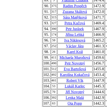
89.
Vladimír Chládek
1474.4
5
90.
Radim Pospěch
1472.9
375
91.
Zuzana Skálová
1472.0
317
92.
Sára Matějková
1471.7
315
93.
Petra Kučová
1469.4
327
94.
Petr Jurásek
1467.9
390
95.
Jiřina Lehká
1466.9
174
96.
Iva Niklesová
1465.2
59
97.
Václav Jára
1461.3
252
98.
Karel Král
1461.0
26
99.
Michaela Muroňová
1459.6
411
100.
Petr Novotný
1456.7
490
101.
Eva Bartošová
1455.8
512
102.
Karolína Kukačová
1453.4
492
103.
Robert Vlk
1447.9
461
104.
Lukáš Karlec
1445.3
53
105.
Jiří Novotný
1444.6
70
106.
Lenka Malá
1442.9
392
107.
Ota Popp
1442.3
63