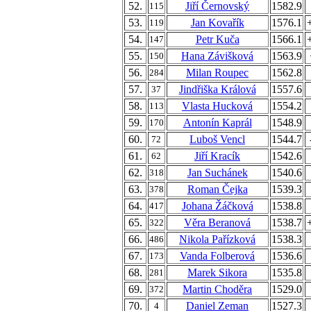
52.
Jiří Černovský
1582.9
115
53.
Jan Kovařík
1576.1
119
54.
Petr Kuča
1566.1
147
55.
Hana Závišková
1563.9
150
56.
Milan Roupec
1562.8
284
57.
Jindřiška Králová
1557.6
37
58.
Vlasta Hucková
1554.2
113
59.
Antonín Kaprál
1548.9
170
60.
Luboš Vencl
1544.7
72
61.
Jiří Kracík
1542.6
62
62.
Jan Suchánek
1540.6
318
63.
Roman Čejka
1539.3
378
64.
Johana Žáčková
1538.8
417
65.
Věra Beranová
1538.7
322
66.
Nikola Pařízková
1538.3
486
67.
Vanda Folberová
1536.6
173
68.
Marek Sikora
1535.8
281
69.
Martin Choděra
1529.0
372
70.
Daniel Zeman
1527.3
4