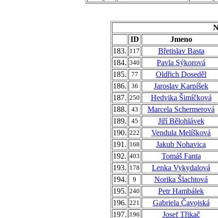
N
ID
Jmeno
183.
Břetislav Basta
117
184.
Pavla Sýkorová
340
185.
Oldřich Doseděl
77
186.
Jaroslav Karpíšek
36
187.
Hedvika Šimíčková
250
188.
Marcela Schermerová
43
189.
Jiří Bělohlávek
45
190.
Vendula Melíšková
222
191.
Jakub Nohavica
168
192.
Tomáš Fanta
403
193.
Lenka Vykydalová
178
194.
Norika Šlachtová
9
195.
Petr Hambálek
240
196.
Gabriela Čavojská
221
197.
Josef Třikač
196