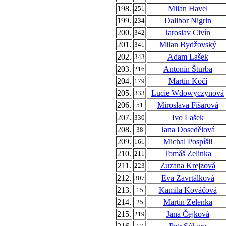
198.
Milan Havel
251
199.
Dalibor Nigrin
234
200.
Jaroslav Civín
342
201.
Milan Bydžovský
341
202.
Adam Lašek
343
203.
Antonín Šturba
216
204.
Martin Kočí
179
205.
Lucie Wdowyczynová
333
206.
Miroslava Fišarová
51
207.
Ivo Lašek
330
208.
Jana Dosedělová
38
209.
Michal Pospíšil
161
210.
Tomáš Zelinka
211
211.
Zuzana Krejzová
223
212.
Eva Zavrtálková
307
213.
Kamila Kováčová
15
214.
Martin Zelenka
25
215.
Jana Čejková
219