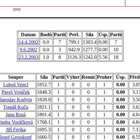
Datum
Bodů
Partií
Perf.
Síla
Úsp.
Partií
14.4.2002
0.0
7
799.1
1303.4
0.00
7
9.6.2002
0.0
3
942.9
1277.7
0.00
10
23.2.2003
1.0
8
1126.3
1242.0
5.56
18
Souper
Síla
Partií
Výher
Remíz
Proher
Úsp.
Před
Luboš Vencl
1852.7
1
0
0
1
0.00
3.0
Pavel Vojáček
1848.3
1
0
0
1
0.00
3.1
Jaroslav Kodym
1828.0
1
0
0
1
0.00
3.5
Tomáš Kuča
1821.1
1
0
0
1
0.00
3.6
Jana Rusá
1801.4
1
0
0
1
0.00
4.0
Jindra Voráčková
1768.1
1
0
0
1
0.00
4.8
Jiří Frejka
1695.3
1
0
0
1
0.00
7.1
Josef Grosskopf
1660.5
1
0
0
1
0.00
8.5