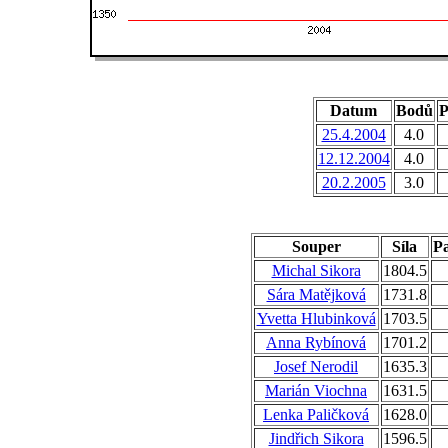
Datum
Bodů
P
25.4.2004
4.0
12.12.2004
4.0
20.2.2005
3.0
Souper
Síla
Pa
Michal Sikora
1804.5
Sára Matějková
1731.8
Yvetta Hlubinková
1703.5
Anna Rybínová
1701.2
Josef Nerodil
1635.3
Marián Viochna
1631.5
Lenka Paličková
1628.0
Jindřich Sikora
1596.5