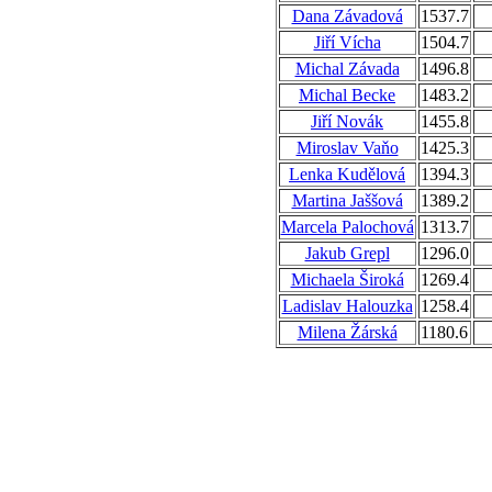
Dana Závadová
1537.7
Jiří Vícha
1504.7
Michal Závada
1496.8
Michal Becke
1483.2
Jiří Novák
1455.8
Miroslav Vaňo
1425.3
Lenka Kudělová
1394.3
Martina Jaššová
1389.2
Marcela Palochová
1313.7
Jakub Grepl
1296.0
Michaela Široká
1269.4
Ladislav Halouzka
1258.4
Milena Žárská
1180.6