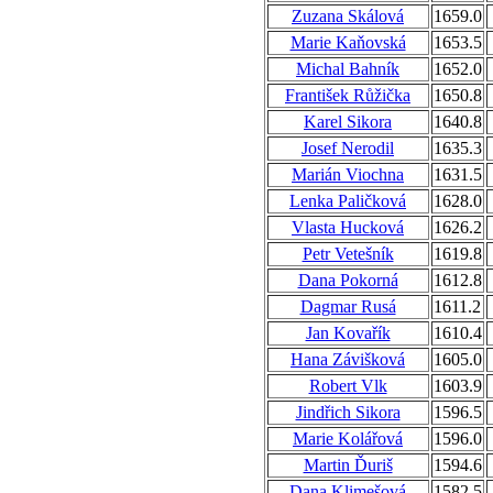
Zuzana Skálová
1659.0
Marie Kaňovská
1653.5
Michal Bahník
1652.0
František Růžička
1650.8
Karel Sikora
1640.8
Josef Nerodil
1635.3
Marián Viochna
1631.5
Lenka Paličková
1628.0
Vlasta Hucková
1626.2
Petr Vetešník
1619.8
Dana Pokorná
1612.8
Dagmar Rusá
1611.2
Jan Kovařík
1610.4
Hana Závišková
1605.0
Robert Vlk
1603.9
Jindřich Sikora
1596.5
Marie Kolářová
1596.0
Martin Ďuriš
1594.6
Dana Klimešová
1582.5