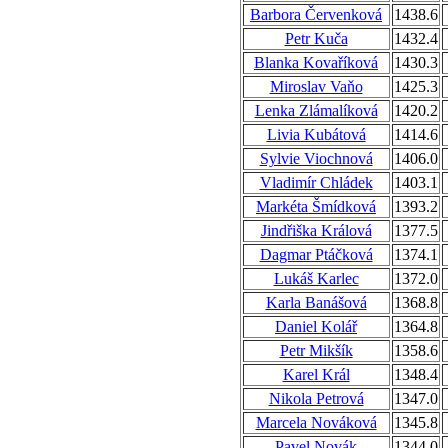
Barbora Červenková
1438.6
Petr Kuča
1432.4
Blanka Kovaříková
1430.3
Miroslav Vaňo
1425.3
Lenka Zlámalíková
1420.2
Livia Kubátová
1414.6
Sylvie Viochnová
1406.0
Vladimír Chládek
1403.1
Markéta Šmídková
1393.2
Jindřiška Králová
1377.5
Dagmar Ptáčková
1374.1
Lukáš Karlec
1372.0
Karla Banášová
1368.8
Daniel Kolář
1364.8
Petr Mikšík
1358.6
Karel Král
1348.4
Nikola Petrová
1347.0
Marcela Nováková
1345.8
Pavel Novák
1344.0