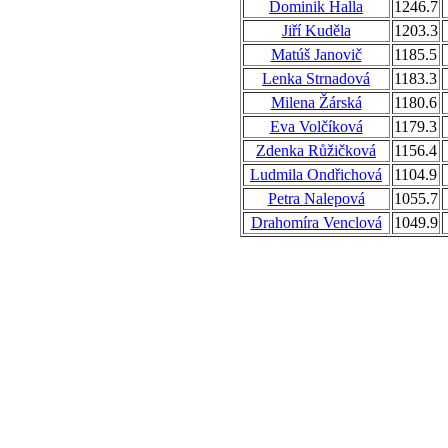
Dominik Halla
1246.7
Jiří Kuděla
1203.3
Matúš Janovič
1185.5
Lenka Strnadová
1183.3
Milena Žárská
1180.6
Eva Volčíková
1179.3
Zdenka Růžičková
1156.4
Ludmila Ondřichová
1104.9
Petra Nalepová
1055.7
Drahomíra Venclová
1049.9