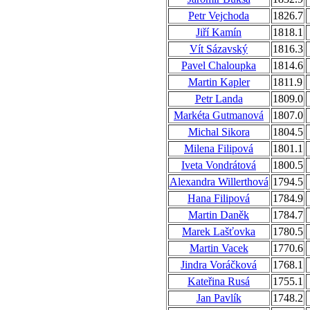
Petr Vejchoda
1826.7
Jiří Kamín
1818.1
Vít Sázavský
1816.3
Pavel Chaloupka
1814.6
Martin Kapler
1811.9
Petr Landa
1809.0
Markéta Gutmanová
1807.0
Michal Sikora
1804.5
Milena Filipová
1801.1
Iveta Vondrátová
1800.5
Alexandra Willerthová
1794.5
Hana Filipová
1784.9
Martin Daněk
1784.7
Marek Lašťovka
1780.5
Martin Vacek
1770.6
Jindra Voráčková
1768.1
Kateřina Rusá
1755.1
Jan Pavlík
1748.2