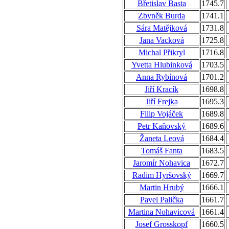
Břetislav Basta
1745.7
Zbyněk Burda
1741.1
Sára Matějková
1731.8
Jana Vacková
1725.8
Michal Přikryl
1716.8
Yvetta Hlubinková
1703.5
Anna Rybínová
1701.2
Jiří Kracík
1698.8
Jiří Frejka
1695.3
Filip Vojáček
1689.8
Petr Kaňovský
1689.6
Žaneta Leová
1684.4
Tomáš Fanta
1683.5
Jaromír Nohavica
1672.7
Radim Hyršovský
1669.7
Martin Hrubý
1666.1
Pavel Palička
1661.7
Martina Nohavicová
1661.4
Josef Grosskopf
1660.5