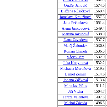
Ondřej Janovič
1574.0
Blažena Růžičková
1560.4
Jaroslava Kroužková
1557.3
Jana Pečenková
1551.4
Alena Jankovcová
1549.4
Martina Jakubová
1538.9
Dana Závadová
1537.7
Matěj Žaloudek
1536.8
Roman Chmela
1536.5
Václav Jára
1532.9
Jitka Kodymová
1532.2
Michaela Muroňová
1519.3
Daniel Zeman
1514.6
Johana Žáčková
1513.4
Miroslav Piňos
1511.2
Jiří Vícha
1504.7
Tereza Valentová
1497.8
Michal Závada
1496.8