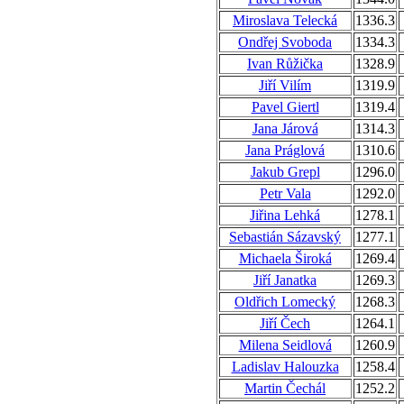
Miroslava Telecká
1336.3
Ondřej Svoboda
1334.3
Ivan Růžička
1328.9
Jiří Vilím
1319.9
Pavel Giertl
1319.4
Jana Járová
1314.3
Jana Práglová
1310.6
Jakub Grepl
1296.0
Petr Vala
1292.0
Jiřina Lehká
1278.1
Sebastián Sázavský
1277.1
Michaela Široká
1269.4
Jiří Janatka
1269.3
Oldřich Lomecký
1268.3
Jiří Čech
1264.1
Milena Seidlová
1260.9
Ladislav Halouzka
1258.4
Martin Čechál
1252.2