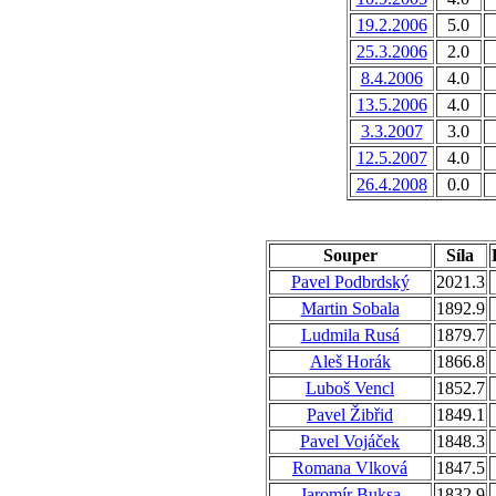
19.2.2006
5.0
25.3.2006
2.0
8.4.2006
4.0
13.5.2006
4.0
3.3.2007
3.0
12.5.2007
4.0
26.4.2008
0.0
Souper
Síla
Pavel Podbrdský
2021.3
Martin Sobala
1892.9
Ludmila Rusá
1879.7
Aleš Horák
1866.8
Luboš Vencl
1852.7
Pavel Žibřid
1849.1
Pavel Vojáček
1848.3
Romana Vlková
1847.5
Jaromír Buksa
1832.9