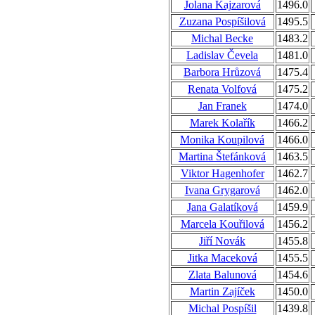
Jolana Kajzarová
1496.0
Zuzana Pospíšilová
1495.5
Michal Becke
1483.2
Ladislav Čevela
1481.0
Barbora Hrůzová
1475.4
Renata Volfová
1475.2
Jan Franek
1474.0
Marek Kolařík
1466.2
Monika Koupilová
1466.0
Martina Štefánková
1463.5
Viktor Hagenhofer
1462.7
Ivana Grygarová
1462.0
Jana Galatíková
1459.9
Marcela Kouřilová
1456.2
Jiří Novák
1455.8
Jitka Maceková
1455.5
Zlata Balunová
1454.6
Martin Zajíček
1450.0
Michal Pospíšil
1439.8