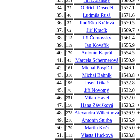
33.
Jiří Dolanský
1580.9
+
311
34.
Oldřich Doseděl
1577.1
77
35.
Ludmila Rusá
1571.6
40
36.
Jindřiška Králová
1570.5
37
37.
Jiří Kracík
1569.7
+
62
38.
Jiří Černovský
1561.4
115
39.
Jan Kovařík
1555.9
119
40.
Antonín Kaprál
1554.5
170
41.
Marcela Schermerová
1550.9
43
42.
Michal Pospíšil
1546.1
161
43.
Michal Bahník
1543.8
+
310
44.
Josef Třikač
1532.8
196
45.
Jiří Novotný
1532.0
70
46.
Milan Havel
1532.0
251
47.
Hana Závišková
1528.2
+
150
48.
Alexandra Willerthová
1526.9
+
278
49.
Antonín Šturba
1525.9
216
50.
Martin Kočí
1525.0
+
179
51.
Vlasta Hucková
1523.8
113