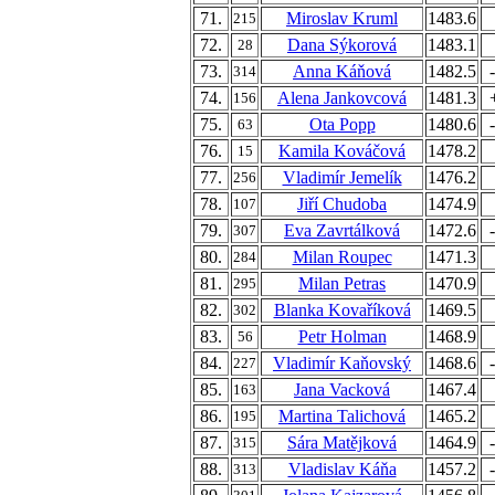
71.
Miroslav Kruml
1483.6
215
72.
Dana Sýkorová
1483.1
28
73.
Anna Káňová
1482.5
314
74.
Alena Jankovcová
1481.3
156
75.
Ota Popp
1480.6
63
76.
Kamila Kováčová
1478.2
15
77.
Vladimír Jemelík
1476.2
256
78.
Jiří Chudoba
1474.9
107
79.
Eva Zavrtálková
1472.6
307
80.
Milan Roupec
1471.3
284
81.
Milan Petras
1470.9
295
82.
Blanka Kovaříková
1469.5
302
83.
Petr Holman
1468.9
56
84.
Vladimír Kaňovský
1468.6
227
85.
Jana Vacková
1467.4
163
86.
Martina Talichová
1465.2
195
87.
Sára Matějková
1464.9
315
88.
Vladislav Káňa
1457.2
313