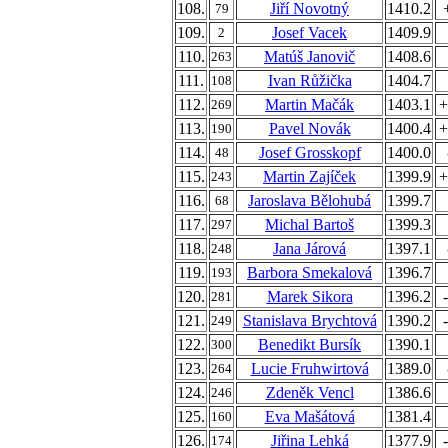
108.
Jiří Novotný
1410.2
79
109.
Josef Vacek
1409.9
2
110.
Matúš Janovič
1408.6
263
111.
Ivan Růžička
1404.7
108
112.
Martin Mačák
1403.1
+
269
113.
Pavel Novák
1400.4
+
190
114.
Josef Grosskopf
1400.0
48
115.
Martin Zajíček
1399.9
+
243
116.
Jaroslava Bělohubá
1399.7
68
117.
Michal Bartoš
1399.3
297
118.
Jana Járová
1397.1
248
119.
Barbora Smekalová
1396.7
193
120.
Marek Sikora
1396.2
281
121.
Stanislava Brychtová
1390.2
249
122.
Benedikt Bursík
1390.1
300
123.
Lucie Fruhwirtová
1389.0
264
124.
Zdeněk Vencl
1386.6
246
125.
Eva Mašátová
1381.4
160
126.
Jiřina Lehká
1377.9
174