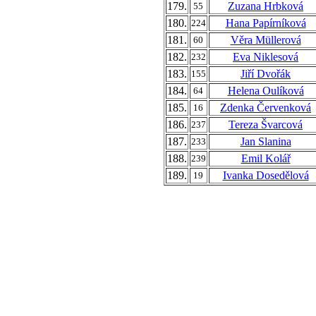
179.
Zuzana Hrbková
55
180.
Hana Papírníková
224
181.
Věra Müllerová
60
182.
Eva Niklesová
232
183.
Jiří Dvořák
155
184.
Helena Oulíková
64
185.
Zdenka Červenková
16
186.
Tereza Švarcová
237
187.
Jan Slanina
233
188.
Emil Kolář
239
189.
Ivanka Dosedělová
19