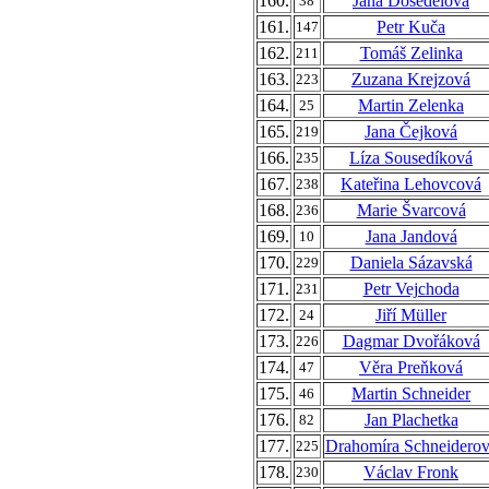
160.
Jana Dosedělová
38
161.
Petr Kuča
147
162.
Tomáš Zelinka
211
163.
Zuzana Krejzová
223
164.
Martin Zelenka
25
165.
Jana Čejková
219
166.
Líza Sousedíková
235
167.
Kateřina Lehovcová
238
168.
Marie Švarcová
236
169.
Jana Jandová
10
170.
Daniela Sázavská
229
171.
Petr Vejchoda
231
172.
Jiří Müller
24
173.
Dagmar Dvořáková
226
174.
Věra Preňková
47
175.
Martin Schneider
46
176.
Jan Plachetka
82
177.
Drahomíra Schneidero
225
178.
Václav Fronk
230