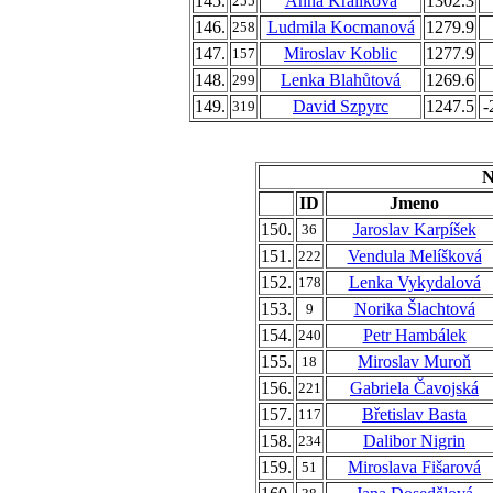
145.
Anna Králíková
1302.3
255
146.
Ludmila Kocmanová
1279.9
258
147.
Miroslav Koblic
1277.9
157
148.
Lenka Blahůtová
1269.6
299
149.
David Szpyrc
1247.5
-
319
N
ID
Jmeno
150.
Jaroslav Karpíšek
36
151.
Vendula Melíšková
222
152.
Lenka Vykydalová
178
153.
Norika Šlachtová
9
154.
Petr Hambálek
240
155.
Miroslav Muroň
18
156.
Gabriela Čavojská
221
157.
Břetislav Basta
117
158.
Dalibor Nigrin
234
159.
Miroslava Fišarová
51