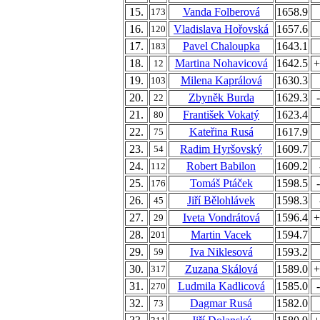
15.
Vanda Folberová
1658.9
173
16.
Vladislava Hořovská
1657.6
120
17.
Pavel Chaloupka
1643.1
183
18.
Martina Nohavicová
1642.5
+
12
19.
Milena Kaprálová
1630.3
103
20.
Zbyněk Burda
1629.3
22
21.
František Vokatý
1623.4
80
22.
Kateřina Rusá
1617.9
75
23.
Radim Hyršovský
1609.7
54
24.
Robert Babilon
1609.2
112
25.
Tomáš Ptáček
1598.5
176
26.
Jiří Bělohlávek
1598.3
45
27.
Iveta Vondrátová
1596.4
+
29
28.
Martin Vacek
1594.7
201
29.
Iva Niklesová
1593.2
59
30.
Zuzana Skálová
1589.0
+
317
31.
Ludmila Kadlicová
1585.0
270
32.
Dagmar Rusá
1582.0
73