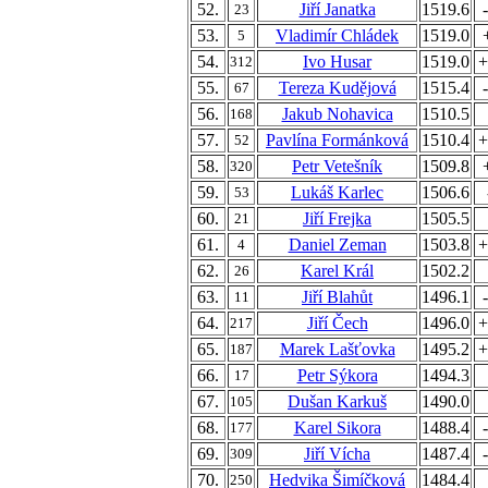
52.
Jiří Janatka
1519.6
23
53.
Vladimír Chládek
1519.0
5
54.
Ivo Husar
1519.0
+
312
55.
Tereza Kudějová
1515.4
67
56.
Jakub Nohavica
1510.5
168
57.
Pavlína Formánková
1510.4
+
52
58.
Petr Vetešník
1509.8
320
59.
Lukáš Karlec
1506.6
53
60.
Jiří Frejka
1505.5
21
61.
Daniel Zeman
1503.8
+
4
62.
Karel Král
1502.2
26
63.
Jiří Blahůt
1496.1
11
64.
Jiří Čech
1496.0
+
217
65.
Marek Lašťovka
1495.2
+
187
66.
Petr Sýkora
1494.3
17
67.
Dušan Karkuš
1490.0
105
68.
Karel Sikora
1488.4
177
69.
Jiří Vícha
1487.4
309
70.
Hedvika Šimíčková
1484.4
250