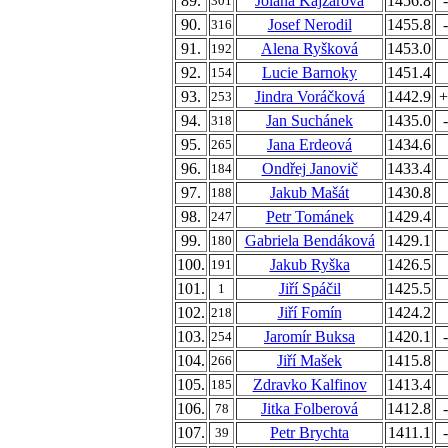
89.
Jolana Kajzarová
1456.8
301
90.
Josef Nerodil
1455.8
316
91.
Alena Ryšková
1453.0
192
92.
Lucie Barnoky
1451.4
154
93.
Jindra Voráčková
1442.9
+
253
94.
Jan Suchánek
1435.0
318
95.
Jana Erdeová
1434.6
265
96.
Ondřej Janovič
1433.4
184
97.
Jakub Mašát
1430.8
188
98.
Petr Tománek
1429.4
247
99.
Gabriela Bendáková
1429.1
180
100.
Jakub Ryška
1426.5
191
101.
Jiří Spáčil
1425.5
1
102.
Jiří Fomín
1424.2
218
103.
Jaromír Buksa
1420.1
254
104.
Jiří Mašek
1415.8
266
105.
Zdravko Kalfinov
1413.4
185
106.
Jitka Folberová
1412.8
78
107.
Petr Brychta
1411.1
39