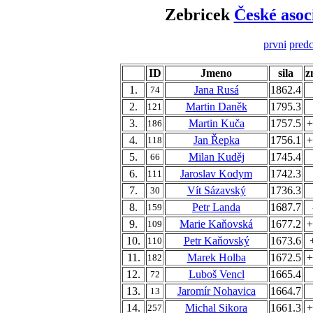
Zebricek
České asoc
prvni
predc
ID
Jmeno
sila
z
1.
Jana Rusá
1862.4
74
2.
Martin Daněk
1795.3
121
3.
Martin Kuča
1757.5
+
186
4.
Jan Řepka
1756.1
+
118
5.
Milan Kuděj
1745.4
66
6.
Jaroslav Kodym
1742.3
111
7.
Vít Sázavský
1736.3
30
8.
Petr Landa
1687.7
159
9.
Marie Kaňovská
1677.2
+
109
10.
Petr Kaňovský
1673.6
110
11.
Marek Holba
1672.5
+
182
12.
Luboš Vencl
1665.4
72
13.
Jaromír Nohavica
1664.7
13
14.
Michal Sikora
1661.3
+
257