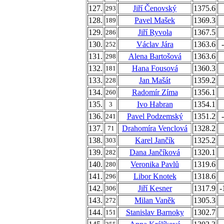
127.
Jiří Čenovský
1375.6
293
128.
Pavel Mašek
1369.3
189
129.
Jiří Ryvola
1367.5
286
130.
Václav Jára
1363.6
252
131.
Alena Bartošová
1363.6
298
132.
Hana Fousová
1360.3
181
133.
Jan Mašát
1359.2
228
134.
Radomír Zíma
1356.1
260
135.
Ivo Habran
1354.1
3
136.
Pavel Podzemský
1351.2
241
137.
Drahomíra Venclová
1328.2
71
138.
Karel Jančík
1325.2
303
139.
Dana Jančíková
1320.1
282
140.
Veronika Pavlů
1319.6
280
141.
Libor Knotek
1318.6
296
142.
Jiří Kesner
1317.9
-
306
143.
Milan Vaněk
1305.3
272
144.
Stanislav Barnoky
1302.7
151