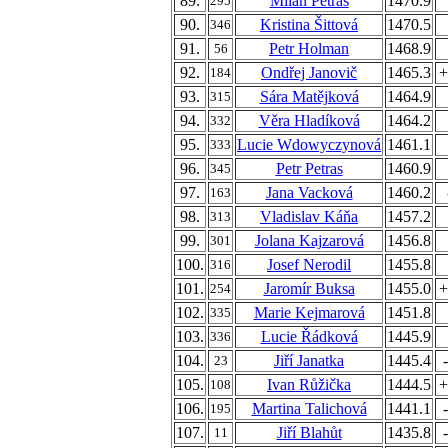
89.
Milan Petras
1470.9
295
90.
Kristina Šittová
1470.5
346
91.
Petr Holman
1468.9
56
92.
Ondřej Janovič
1465.3
+
184
93.
Sára Matějková
1464.9
315
94.
Věra Hladíková
1464.2
332
95.
Lucie Wdowyczynová
1461.1
333
96.
Petr Petras
1460.9
345
97.
Jana Vacková
1460.2
163
98.
Vladislav Káňa
1457.2
313
99.
Jolana Kajzarová
1456.8
301
100.
Josef Nerodil
1455.8
316
101.
Jaromír Buksa
1455.0
+
254
102.
Marie Kejmarová
1451.8
335
103.
Lucie Řádková
1445.9
336
104.
Jiří Janatka
1445.4
23
105.
Ivan Růžička
1444.5
+
108
106.
Martina Talichová
1441.1
195
107.
Jiří Blahůt
1435.8
11