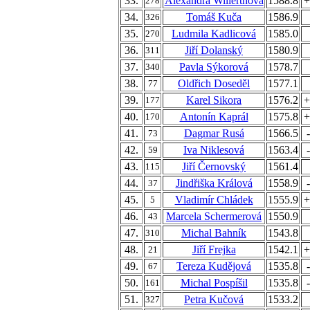
33.
Alexandra Willerthová
1588.8
+
278
34.
Tomáš Kuča
1586.9
326
35.
Ludmila Kadlicová
1585.0
270
36.
Jiří Dolanský
1580.9
311
37.
Pavla Sýkorová
1578.7
340
38.
Oldřich Doseděl
1577.1
77
39.
Karel Sikora
1576.2
+
177
40.
Antonín Kaprál
1575.8
+
170
41.
Dagmar Rusá
1566.5
73
42.
Iva Niklesová
1563.4
59
43.
Jiří Černovský
1561.4
115
44.
Jindřiška Králová
1558.9
37
45.
Vladimír Chládek
1555.9
+
5
46.
Marcela Schermerová
1550.9
43
47.
Michal Bahník
1543.8
310
48.
Jiří Frejka
1542.1
+
21
49.
Tereza Kudějová
1535.8
67
50.
Michal Pospíšil
1535.8
161
51.
Petra Kučová
1533.2
327