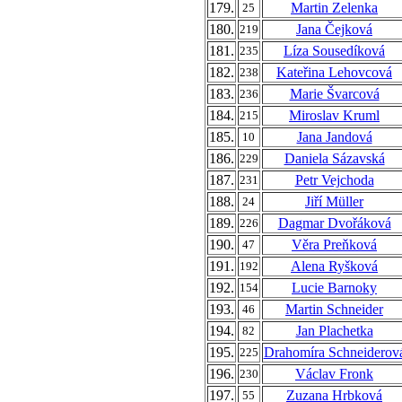
179.
Martin Zelenka
25
180.
Jana Čejková
219
181.
Líza Sousedíková
235
182.
Kateřina Lehovcová
238
183.
Marie Švarcová
236
184.
Miroslav Kruml
215
185.
Jana Jandová
10
186.
Daniela Sázavská
229
187.
Petr Vejchoda
231
188.
Jiří Müller
24
189.
Dagmar Dvořáková
226
190.
Věra Preňková
47
191.
Alena Ryšková
192
192.
Lucie Barnoky
154
193.
Martin Schneider
46
194.
Jan Plachetka
82
195.
Drahomíra Schneiderov
225
196.
Václav Fronk
230
197.
Zuzana Hrbková
55