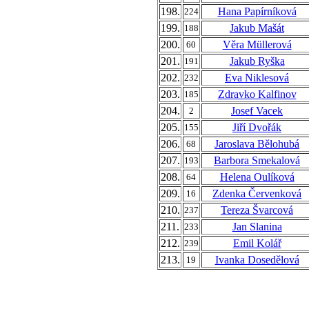
198.
Hana Papírníková
224
199.
Jakub Mašát
188
200.
Věra Müllerová
60
201.
Jakub Ryška
191
202.
Eva Niklesová
232
203.
Zdravko Kalfinov
185
204.
Josef Vacek
2
205.
Jiří Dvořák
155
206.
Jaroslava Bělohubá
68
207.
Barbora Smekalová
193
208.
Helena Oulíková
64
209.
Zdenka Červenková
16
210.
Tereza Švarcová
237
211.
Jan Slanina
233
212.
Emil Kolář
239
213.
Ivanka Dosedělová
19