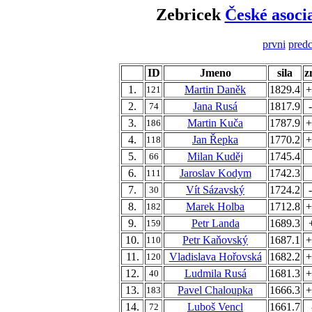
Zebricek
České asoci
prvni
predc
ID
Jmeno
sila
z
1.
Martin Daněk
1829.4
+
121
2.
Jana Rusá
1817.9
74
3.
Martin Kuča
1787.9
+
186
4.
Jan Řepka
1770.2
+
118
5.
Milan Kuděj
1745.4
66
6.
Jaroslav Kodym
1742.3
111
7.
Vít Sázavský
1724.2
30
8.
Marek Holba
1712.8
+
182
9.
Petr Landa
1689.3
159
10.
Petr Kaňovský
1687.1
+
110
11.
Vladislava Hořovská
1682.2
+
120
12.
Ludmila Rusá
1681.3
+
40
13.
Pavel Chaloupka
1666.3
+
183
14.
Luboš Vencl
1661.7
72