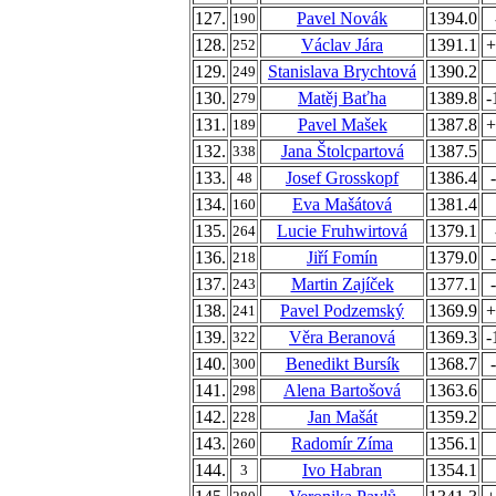
127.
Pavel Novák
1394.0
190
128.
Václav Jára
1391.1
+
252
129.
Stanislava Brychtová
1390.2
249
130.
Matěj Baťha
1389.8
-
279
131.
Pavel Mašek
1387.8
+
189
132.
Jana Štolcpartová
1387.5
338
133.
Josef Grosskopf
1386.4
48
134.
Eva Mašátová
1381.4
160
135.
Lucie Fruhwirtová
1379.1
264
136.
Jiří Fomín
1379.0
218
137.
Martin Zajíček
1377.1
243
138.
Pavel Podzemský
1369.9
+
241
139.
Věra Beranová
1369.3
-
322
140.
Benedikt Bursík
1368.7
300
141.
Alena Bartošová
1363.6
298
142.
Jan Mašát
1359.2
228
143.
Radomír Zíma
1356.1
260
144.
Ivo Habran
1354.1
3