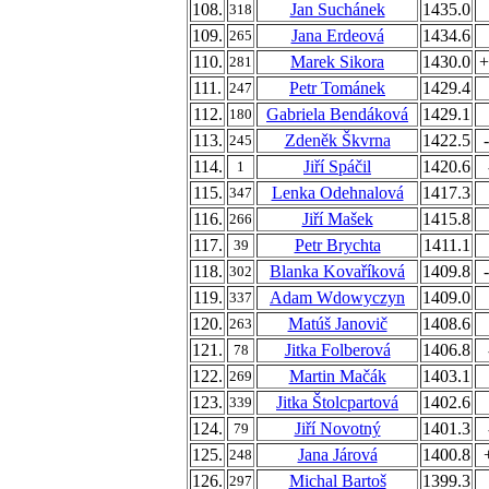
108.
Jan Suchánek
1435.0
318
109.
Jana Erdeová
1434.6
265
110.
Marek Sikora
1430.0
+
281
111.
Petr Tománek
1429.4
247
112.
Gabriela Bendáková
1429.1
180
113.
Zdeněk Škvrna
1422.5
245
114.
Jiří Spáčil
1420.6
1
115.
Lenka Odehnalová
1417.3
347
116.
Jiří Mašek
1415.8
266
117.
Petr Brychta
1411.1
39
118.
Blanka Kovaříková
1409.8
302
119.
Adam Wdowyczyn
1409.0
337
120.
Matúš Janovič
1408.6
263
121.
Jitka Folberová
1406.8
78
122.
Martin Mačák
1403.1
269
123.
Jitka Štolcpartová
1402.6
339
124.
Jiří Novotný
1401.3
79
125.
Jana Járová
1400.8
248
126.
Michal Bartoš
1399.3
297