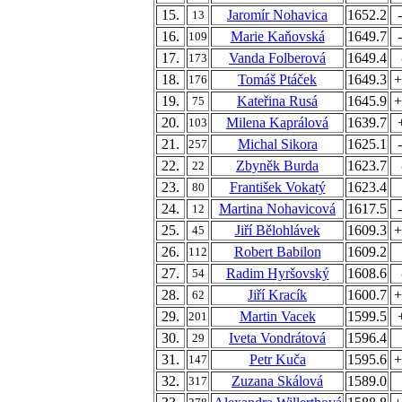
15.
Jaromír Nohavica
1652.2
13
16.
Marie Kaňovská
1649.7
109
17.
Vanda Folberová
1649.4
173
18.
Tomáš Ptáček
1649.3
+
176
19.
Kateřina Rusá
1645.9
+
75
20.
Milena Kaprálová
1639.7
103
21.
Michal Sikora
1625.1
257
22.
Zbyněk Burda
1623.7
22
23.
František Vokatý
1623.4
80
24.
Martina Nohavicová
1617.5
12
25.
Jiří Bělohlávek
1609.3
+
45
26.
Robert Babilon
1609.2
112
27.
Radim Hyršovský
1608.6
54
28.
Jiří Kracík
1600.7
+
62
29.
Martin Vacek
1599.5
201
30.
Iveta Vondrátová
1596.4
29
31.
Petr Kuča
1595.6
+
147
32.
Zuzana Skálová
1589.0
317