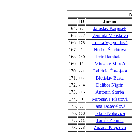
N
ID
Jmeno
164.
Jaroslav Karpíšek
36
165.
Vendula Melíšková
222
166.
Lenka Vykydalová
178
167.
Norika Šlachtová
9
168.
Petr Hambálek
240
169.
Miroslav Muroň
18
170.
Gabriela Čavojská
221
171.
Břetislav Basta
117
172.
Dalibor Nigrin
234
173.
Antonín Šturba
216
174.
Miroslava Fišarová
51
175.
Jana Dosedělová
38
176.
Jakub Nohavica
168
177.
Tomáš Zelinka
211
178.
Zuzana Krejzová
223