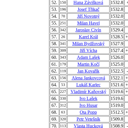
52.
Hana Závišková
1532.8
150
53.
Josef Třikač
1532.8
196
54.
Jiří Novotný
1532.0
70
55.
Milan Havel
1532.0
251
56.
Jaroslav Civín
1529.4
342
57.
Karel Král
1528.5
+
26
58.
Milan Bydžovský
1527.9
341
59.
Jiří Vícha
1527.4
+
309
60.
Adam Lašek
1526.0
343
61.
Martin Kočí
1525.0
179
62.
Jan Kovařík
1522.5
119
63.
Alena Jankovcová
1522.1
+
156
64.
Lukáš Karlec
1521.6
+
53
65.
Vladimír Kaňovský
1519.6
+
227
66.
Ivo Lašek
1519.6
330
67.
Ivo Husar
1519.0
312
68.
Ota Popp
1512.5
+
63
69.
Petr Vetešník
1509.8
320
70.
Vlasta Hucková
1508.9
113