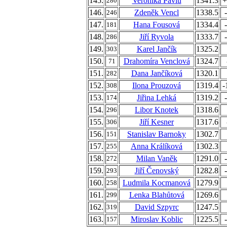
145.
Veronika Pavlů
1341.3
+
280
146.
Zdeněk Vencl
1338.5
246
147.
Hana Fousová
1334.4
181
148.
Jiří Ryvola
1333.7
286
149.
Karel Jančík
1325.2
303
150.
Drahomíra Venclová
1324.7
71
151.
Dana Jančíková
1320.1
282
152.
Ilona Prouzová
1319.4
-
308
153.
Jiřina Lehká
1319.2
174
154.
Libor Knotek
1318.6
296
155.
Jiří Kesner
1317.6
306
156.
Stanislav Barnoky
1302.7
151
157.
Anna Králíková
1302.3
255
158.
Milan Vaněk
1291.0
272
159.
Jiří Čenovský
1282.8
293
160.
Ludmila Kocmanová
1279.9
258
161.
Lenka Blahůtová
1269.6
299
162.
David Szpyrc
1247.5
319
163.
Miroslav Koblic
1225.5
157