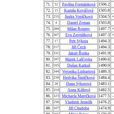
71.
Pavlína Formánková
1506.2
52
72.
Kamila Kováčová
1505.8
15
73.
Jindra Voráčková
1504.5
+
253
74.
Daniel Zeman
1503.8
4
75.
Milan Roupec
1497.7
+
284
76.
Eva Zavrtálková
1497.3
+
307
77.
Petr Sýkora
1494.3
17
78.
Jiří Čech
1494.3
217
79.
Jakub Řepka
1491.9
331
80.
Marek Lašťovka
1490.6
187
81.
Dušan Karkuš
1490.0
105
82.
Veronika Linhartová
1489.3
344
83.
Hedvika Šimíčková
1484.4
250
84.
Dana Sýkorová
1483.1
28
85.
Anna Káňová
1482.5
314
86.
Michaela Marečková
1477.5
323
87.
Vladimír Jemelík
1476.2
256
88.
Jiří Chudoba
1474.9
107