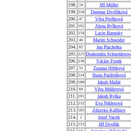
198.
Jiří Müller
24
199.
Dagmar Dvořáková
226
200.
Věra Preňková
47
201.
Alena Ryšková
192
202.
Lucie Barnoky
154
203.
Martin Schneider
46
204.
Jan Plachetka
82
205.
Drahomíra Schneiderov
225
206.
Václav Fronk
230
207.
Zuzana Hrbková
55
208.
Hana Papírníková
224
209.
Jakub Mašát
188
210.
Věra Müllerová
60
211.
Jakub Ryška
191
212.
Eva Niklesová
232
213.
Zdravko Kalfinov
185
214.
Josef Vacek
2
215.
Jiří Dvořák
155