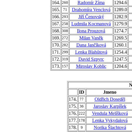
164.
Radomír Zíma
1294.6
260
165.
Drahomíra Venclová
1289.0
71
166.
Jiří Čenovský
1282.9
293
167.
Ludmila Kocmanová
1279.9
258
168.
Ilona Prouzová
1274.7
308
169.
Milan Vaněk
1269.5
272
170.
Dana Jančíková
1260.1
282
171.
Lenka Blahůtová
1254.4
299
172.
David Szpyrc
1247.5
319
173.
Miroslav Koblic
1204.6
157
N
ID
Jmeno
174.
Oldřich Doseděl
77
175.
Jaroslav Karpíšek
36
176.
Vendula Melíšková
222
177.
Lenka Vykydalová
178
178.
Norika Šlachtová
9