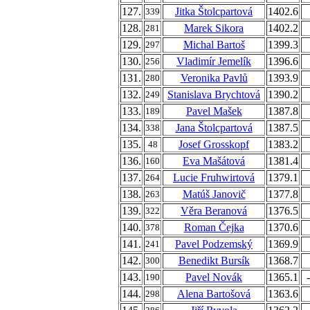
127.
Jitka Štolcpartová
1402.6
339
128.
Marek Sikora
1402.2
281
129.
Michal Bartoš
1399.3
297
130.
Vladimír Jemelík
1396.6
256
131.
Veronika Pavlů
1393.9
280
132.
Stanislava Brychtová
1390.2
249
133.
Pavel Mašek
1387.8
189
134.
Jana Štolcpartová
1387.5
338
135.
Josef Grosskopf
1383.2
48
136.
Eva Mašátová
1381.4
160
137.
Lucie Fruhwirtová
1379.1
264
138.
Matúš Janovič
1377.8
263
139.
Věra Beranová
1376.5
322
140.
Roman Čejka
1370.6
378
141.
Pavel Podzemský
1369.9
241
142.
Benedikt Bursík
1368.7
300
143.
Pavel Novák
1365.1
190
144.
Alena Bartošová
1363.6
298