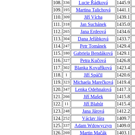
108.
Lucie Řádková
1445.9
336
109.
Martina Talichová
1441.1
195
110.
Jiří Vícha
1439.1
309
111.
Jan Suchánek
1435.0
318
112.
Jana Erdeová
1434.6
265
113.
Dana Jeřábková
1433.7
304
114.
Petr Tománek
1429.4
247
115.
Gabriela Bendáková
1429.1
180
116.
Petra Kučová
1426.8
327
117.
Blanka Kovaříková
1423.4
302
118.
Jiří Spáčil
1420.6
1
119.
Michaela Marečková
1419.4
323
120.
Lenka Odehnalová
1417.3
347
121.
Jiří Mašek
1415.8
266
122.
Jiří Blahůt
1415.4
11
123.
Jana Járová
1412.2
248
124.
Václav Jára
1409.7
252
125.
Adam Wdowyczyn
1409.0
337
126.
Martin Mačák
1403.1
269