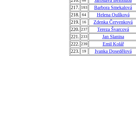
216.
Jaroslava Bělohubá
68
217.
Barbora Smekalová
193
218.
Helena Oulíková
64
219.
Zdenka Červenková
16
220.
Tereza Švarcová
237
221.
Jan Slanina
233
222.
Emil Kolář
239
223.
Ivanka Dosedělová
19