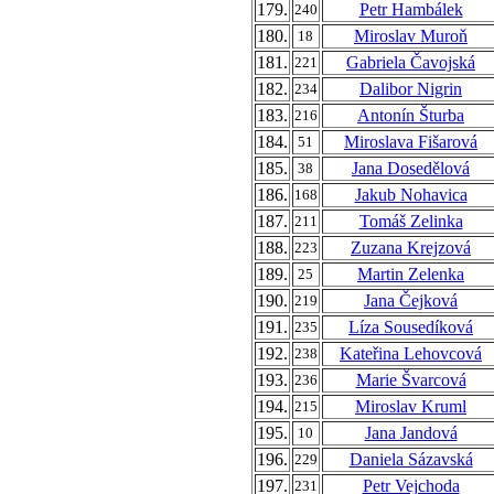
179.
Petr Hambálek
240
180.
Miroslav Muroň
18
181.
Gabriela Čavojská
221
182.
Dalibor Nigrin
234
183.
Antonín Šturba
216
184.
Miroslava Fišarová
51
185.
Jana Dosedělová
38
186.
Jakub Nohavica
168
187.
Tomáš Zelinka
211
188.
Zuzana Krejzová
223
189.
Martin Zelenka
25
190.
Jana Čejková
219
191.
Líza Sousedíková
235
192.
Kateřina Lehovcová
238
193.
Marie Švarcová
236
194.
Miroslav Kruml
215
195.
Jana Jandová
10
196.
Daniela Sázavská
229
197.
Petr Vejchoda
231