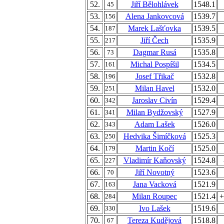
52.
Jiří Bělohlávek
1548.1
45
53.
Alena Jankovcová
1539.7
156
54.
Marek Lašťovka
1539.5
187
55.
Jiří Čech
1535.9
217
56.
Dagmar Rusá
1535.8
73
57.
Michal Pospíšil
1534.5
161
58.
Josef Třikač
1532.8
196
59.
Milan Havel
1532.0
251
60.
Jaroslav Civín
1529.4
342
61.
Milan Bydžovský
1527.9
341
62.
Adam Lašek
1526.0
343
63.
Hedvika Šimíčková
1525.3
250
64.
Martin Kočí
1525.0
179
65.
Vladimír Kaňovský
1524.8
227
66.
Jiří Novotný
1523.6
70
67.
Jana Vacková
1521.9
163
68.
Milan Roupec
1521.4
+
284
69.
Ivo Lašek
1519.6
330
70.
Tereza Kudějová
1518.8
67