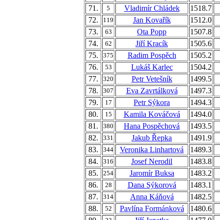
71.
Vladimír Chládek
1518.7
5
72.
Jan Kovařík
1512.0
119
73.
Ota Popp
1507.8
63
74.
Jiří Kracík
1505.6
62
75.
Radim Pospěch
1505.2
375
76.
Lukáš Karlec
1504.2
53
77.
Petr Vetešník
1499.5
320
78.
Eva Zavrtálková
1497.3
307
79.
Petr Sýkora
1494.3
17
80.
Kamila Kováčová
1494.0
15
81.
Hana Pospěchová
1493.5
380
82.
Jakub Řepka
1491.9
331
83.
Veronika Linhartová
1489.3
344
84.
Josef Nerodil
1483.8
316
85.
Jaromír Buksa
1483.2
254
86.
Dana Sýkorová
1483.1
28
87.
Anna Káňová
1482.5
314
88.
Pavlína Formánková
1480.6
52