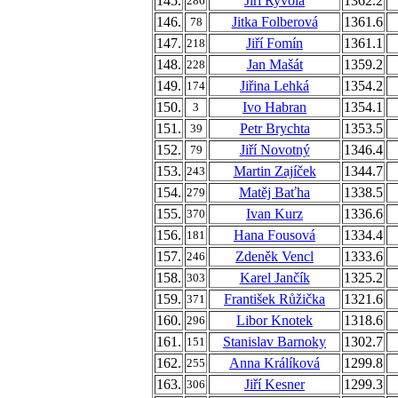
145.
Jiří Ryvola
1362.2
286
146.
Jitka Folberová
1361.6
78
147.
Jiří Fomín
1361.1
218
148.
Jan Mašát
1359.2
228
149.
Jiřina Lehká
1354.2
174
150.
Ivo Habran
1354.1
3
151.
Petr Brychta
1353.5
39
152.
Jiří Novotný
1346.4
79
153.
Martin Zajíček
1344.7
243
154.
Matěj Baťha
1338.5
279
155.
Ivan Kurz
1336.6
370
156.
Hana Fousová
1334.4
181
157.
Zdeněk Vencl
1333.6
246
158.
Karel Jančík
1325.2
303
159.
František Růžička
1321.6
371
160.
Libor Knotek
1318.6
296
161.
Stanislav Barnoky
1302.7
151
162.
Anna Králíková
1299.8
255
163.
Jiří Kesner
1299.3
306