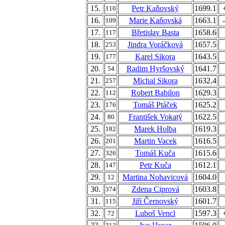
15.
Petr Kaňovský
1699.1
110
16.
Marie Kaňovská
1663.1
109
17.
Břetislav Basta
1658.6
117
18.
Jindra Voráčková
1657.5
253
19.
Karel Sikora
1643.5
177
20.
Radim Hyršovský
1641.7
54
21.
Michal Sikora
1632.4
257
22.
Robert Babilon
1629.3
112
23.
Tomáš Ptáček
1625.2
176
24.
František Vokatý
1622.5
80
25.
Marek Holba
1619.3
182
26.
Martin Vacek
1616.5
201
27.
Tomáš Kuča
1615.6
326
28.
Petr Kuča
1612.1
147
29.
Martina Nohavicová
1604.0
12
30.
Zdena Ciprová
1603.8
374
31.
Jiří Černovský
1601.7
115
32.
Luboš Vencl
1597.3
72