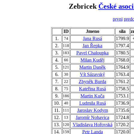
Zebricek
České asoci
prvni
predc
ID
Jmeno
sila
z
1.
Jana Rusá
1799.9
74
2.
Jan Řepka
1797.4
118
3.
Pavel Chaloupka
1780.5
183
4.
Milan Kuděj
1768.0
66
5.
Martin Daněk
1764.9
121
6.
Vít Sázavský
1763.4
30
7.
Zbyněk Burda
1761.2
22
8.
Kateřina Rusá
1758.5
75
9.
Martin Kuča
1753.1
186
10.
Ludmila Rusá
1736.9
40
11.
Jaroslav Kodym
1735.6
111
12.
Jaromír Nohavica
1724.8
13
13.
Vladislava Hořovská
1720.2
120
14.
Petr Landa
1720.0
159