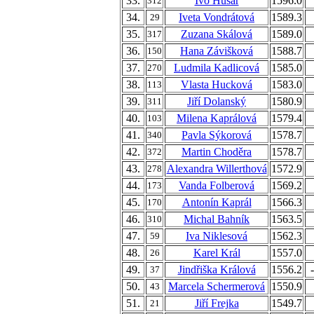
33.
Ivo Husar
1596.0
312
34.
Iveta Vondrátová
1589.3
29
35.
Zuzana Skálová
1589.0
317
36.
Hana Závišková
1588.7
150
37.
Ludmila Kadlicová
1585.0
270
38.
Vlasta Hucková
1583.0
113
39.
Jiří Dolanský
1580.9
311
40.
Milena Kaprálová
1579.4
103
41.
Pavla Sýkorová
1578.7
340
42.
Martin Choděra
1578.7
372
43.
Alexandra Willerthová
1572.9
278
44.
Vanda Folberová
1569.2
173
45.
Antonín Kaprál
1566.3
170
46.
Michal Bahník
1563.5
310
47.
Iva Niklesová
1562.3
59
48.
Karel Král
1557.0
26
49.
Jindřiška Králová
1556.2
37
50.
Marcela Schermerová
1550.9
43
51.
Jiří Frejka
1549.7
21