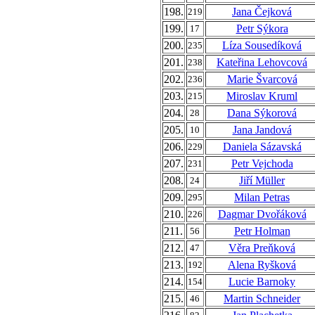
198.
Jana Čejková
219
199.
Petr Sýkora
17
200.
Líza Sousedíková
235
201.
Kateřina Lehovcová
238
202.
Marie Švarcová
236
203.
Miroslav Kruml
215
204.
Dana Sýkorová
28
205.
Jana Jandová
10
206.
Daniela Sázavská
229
207.
Petr Vejchoda
231
208.
Jiří Müller
24
209.
Milan Petras
295
210.
Dagmar Dvořáková
226
211.
Petr Holman
56
212.
Věra Preňková
47
213.
Alena Ryšková
192
214.
Lucie Barnoky
154
215.
Martin Schneider
46