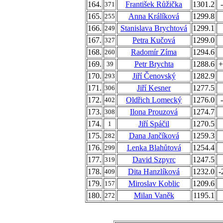
164.
František Růžička
1301.2
371
165.
Anna Králíková
1299.8
255
166.
Stanislava Brychtová
1299.1
249
167.
Petra Kučová
1299.0
327
168.
Radomír Zíma
1294.6
260
169.
Petr Brychta
1288.6
+
39
170.
Jiří Čenovský
1282.9
293
171.
Jiří Kesner
1277.5
306
172.
Oldřich Lomecký
1276.0
402
173.
Ilona Prouzová
1274.7
308
174.
Jiří Spáčil
1270.5
1
175.
Dana Jančíková
1259.3
282
176.
Lenka Blahůtová
1254.4
299
177.
David Szpyrc
1247.5
319
178.
Dita Hanzlíková
1232.0
-
409
179.
Miroslav Koblic
1209.6
157
180.
Milan Vaněk
1195.1
272