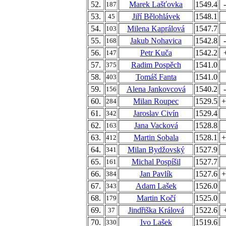
52.
Marek Lašťovka
1549.4
187
53.
Jiří Bělohlávek
1548.1
45
54.
Milena Kaprálová
1547.7
103
55.
Jakub Nohavica
1542.8
168
56.
Petr Kuča
1542.2
147
57.
Radim Pospěch
1541.0
375
58.
Tomáš Fanta
1541.0
403
59.
Alena Jankovcová
1540.2
156
60.
Milan Roupec
1529.5
+
284
61.
Jaroslav Civín
1529.4
342
62.
Jana Vacková
1528.8
163
63.
Martin Sobala
1528.1
+
412
64.
Milan Bydžovský
1527.9
341
65.
Michal Pospíšil
1527.7
161
66.
Jan Pavlík
1527.6
+
384
67.
Adam Lašek
1526.0
343
68.
Martin Kočí
1525.0
179
69.
Jindřiška Králová
1522.6
37
70.
Ivo Lašek
1519.6
330