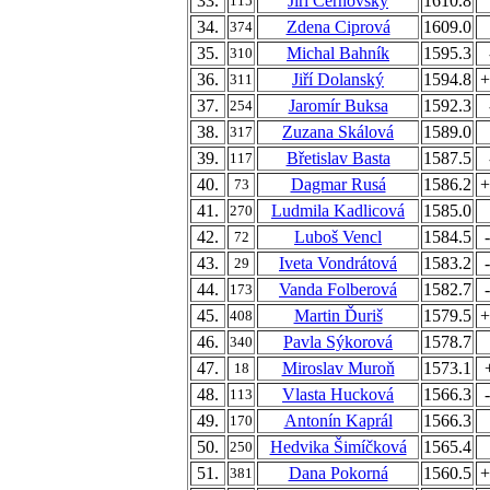
33.
Jiří Černovský
1610.8
115
34.
Zdena Ciprová
1609.0
374
35.
Michal Bahník
1595.3
310
36.
Jiří Dolanský
1594.8
+
311
37.
Jaromír Buksa
1592.3
254
38.
Zuzana Skálová
1589.0
317
39.
Břetislav Basta
1587.5
117
40.
Dagmar Rusá
1586.2
+
73
41.
Ludmila Kadlicová
1585.0
270
42.
Luboš Vencl
1584.5
72
43.
Iveta Vondrátová
1583.2
29
44.
Vanda Folberová
1582.7
173
45.
Martin Ďuriš
1579.5
+
408
46.
Pavla Sýkorová
1578.7
340
47.
Miroslav Muroň
1573.1
18
48.
Vlasta Hucková
1566.3
113
49.
Antonín Kaprál
1566.3
170
50.
Hedvika Šimíčková
1565.4
250
51.
Dana Pokorná
1560.5
+
381