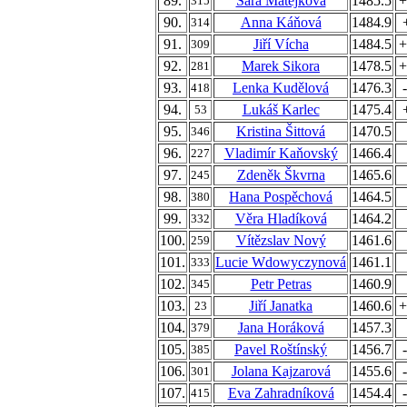
89.
Sára Matějková
1485.5
+
315
90.
Anna Káňová
1484.9
314
91.
Jiří Vícha
1484.5
+
309
92.
Marek Sikora
1478.5
+
281
93.
Lenka Kudělová
1476.3
418
94.
Lukáš Karlec
1475.4
53
95.
Kristina Šittová
1470.5
346
96.
Vladimír Kaňovský
1466.4
227
97.
Zdeněk Škvrna
1465.6
245
98.
Hana Pospěchová
1464.5
380
99.
Věra Hladíková
1464.2
332
100.
Vítězslav Nový
1461.6
259
101.
Lucie Wdowyczynová
1461.1
333
102.
Petr Petras
1460.9
345
103.
Jiří Janatka
1460.6
+
23
104.
Jana Horáková
1457.3
379
105.
Pavel Roštínský
1456.7
385
106.
Jolana Kajzarová
1455.6
301
107.
Eva Zahradníková
1454.4
415