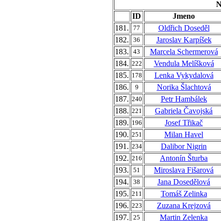
N
ID
Jmeno
181.
Oldřich Doseděl
77
182.
Jaroslav Karpíšek
36
183.
Marcela Schermerová
43
184.
Vendula Melíšková
222
185.
Lenka Vykydalová
178
186.
Norika Šlachtová
9
187.
Petr Hambálek
240
188.
Gabriela Čavojská
221
189.
Josef Třikač
196
190.
Milan Havel
251
191.
Dalibor Nigrin
234
192.
Antonín Šturba
216
193.
Miroslava Fišarová
51
194.
Jana Dosedělová
38
195.
Tomáš Zelinka
211
196.
Zuzana Krejzová
223
197.
Martin Zelenka
25