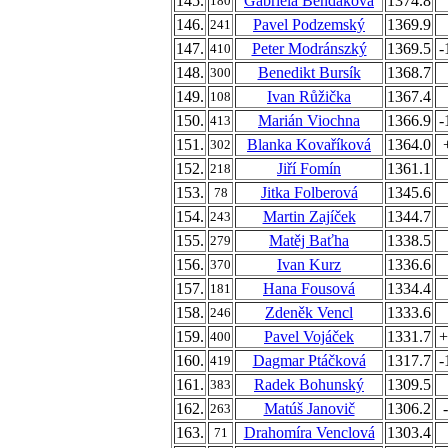
145.
Gabriela Bendáková
1374.8
180
146.
Pavel Podzemský
1369.9
241
147.
Peter Modránszký
1369.5
-
410
148.
Benedikt Bursík
1368.7
300
149.
Ivan Růžička
1367.4
108
150.
Marián Viochna
1366.9
-
413
151.
Blanka Kovaříková
1364.0
302
152.
Jiří Fomín
1361.1
218
153.
Jitka Folberová
1345.6
78
154.
Martin Zajíček
1344.7
243
155.
Matěj Baťha
1338.5
279
156.
Ivan Kurz
1336.6
370
157.
Hana Fousová
1334.4
181
158.
Zdeněk Vencl
1333.6
246
159.
Pavel Vojáček
1331.7
+
400
160.
Dagmar Ptáčková
1317.7
-
419
161.
Radek Bohunský
1309.5
383
162.
Matúš Janovič
1306.2
263
163.
Drahomíra Venclová
1303.4
71