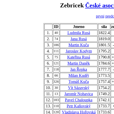
Zebricek
České asoc
prvni
predc
ID
Jmeno
sila
z
1.
Ludmila Rusá
1822.4
40
2.
Jana Rusá
1819.0
74
3.
Martin Kuča
1801.5
186
4.
Jaroslav Kodym
1795.2
111
5.
Kateřina Rusá
1790.8
+
75
6.
Martin Daněk
1784.6
+
121
7.
Jan Řepka
1777.7
118
8.
Milan Kuděj
1773.5
66
9.
Tomáš Kuča
1757.4
+
326
10.
Vít Sázavský
1754.2
30
11.
Jaromír Nohavica
1749.2
13
12.
Pavel Chaloupka
1742.1
183
13.
Petr Kaňovský
1733.7
110
14.
Vladislava Hořovská
1733.6
120