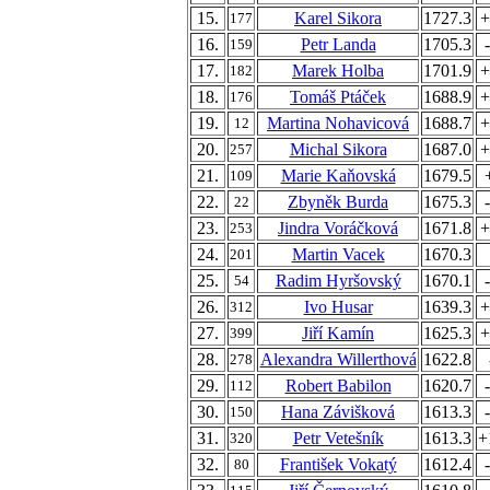
15.
Karel Sikora
1727.3
+
177
16.
Petr Landa
1705.3
159
17.
Marek Holba
1701.9
+
182
18.
Tomáš Ptáček
1688.9
+
176
19.
Martina Nohavicová
1688.7
+
12
20.
Michal Sikora
1687.0
+
257
21.
Marie Kaňovská
1679.5
109
22.
Zbyněk Burda
1675.3
22
23.
Jindra Voráčková
1671.8
+
253
24.
Martin Vacek
1670.3
201
25.
Radim Hyršovský
1670.1
54
26.
Ivo Husar
1639.3
+
312
27.
Jiří Kamín
1625.3
+
399
28.
Alexandra Willerthová
1622.8
278
29.
Robert Babilon
1620.7
112
30.
Hana Závišková
1613.3
150
31.
Petr Vetešník
1613.3
+
320
32.
František Vokatý
1612.4
80