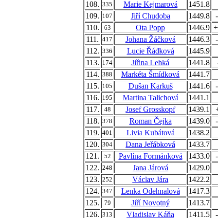
108.
Marie Kejmarová
1451.8
335
109.
Jiří Chudoba
1449.8
107
110.
Ota Popp
1446.9
+
63
111.
Johana Žáčková
1446.3
417
112.
Lucie Řádková
1445.9
336
113.
Jiřina Lehká
1441.8
174
114.
Markéta Šmídková
1441.7
388
115.
Dušan Karkuš
1441.6
105
116.
Martina Talichová
1441.1
195
117.
Josef Grosskopf
1439.1
48
118.
Roman Čejka
1439.0
378
119.
Livia Kubátová
1438.2
401
120.
Dana Jeřábková
1433.7
304
121.
Pavlína Formánková
1433.0
52
122.
Jana Járová
1429.0
248
123.
Václav Jára
1422.2
252
124.
Lenka Odehnalová
1417.3
347
125.
Jiří Novotný
1413.7
79
126.
Vladislav Káňa
1411.5
313