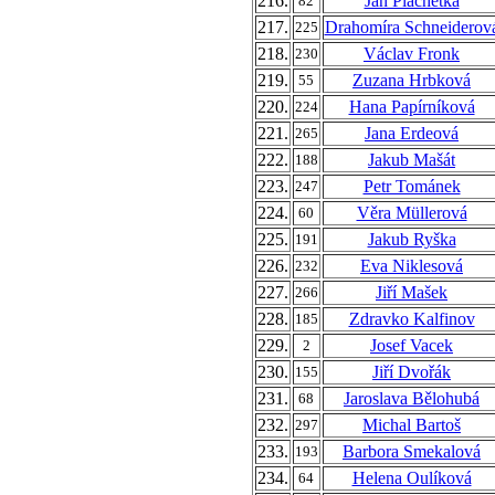
216.
Jan Plachetka
82
217.
Drahomíra Schneiderov
225
218.
Václav Fronk
230
219.
Zuzana Hrbková
55
220.
Hana Papírníková
224
221.
Jana Erdeová
265
222.
Jakub Mašát
188
223.
Petr Tománek
247
224.
Věra Müllerová
60
225.
Jakub Ryška
191
226.
Eva Niklesová
232
227.
Jiří Mašek
266
228.
Zdravko Kalfinov
185
229.
Josef Vacek
2
230.
Jiří Dvořák
155
231.
Jaroslava Bělohubá
68
232.
Michal Bartoš
297
233.
Barbora Smekalová
193
234.
Helena Oulíková
64