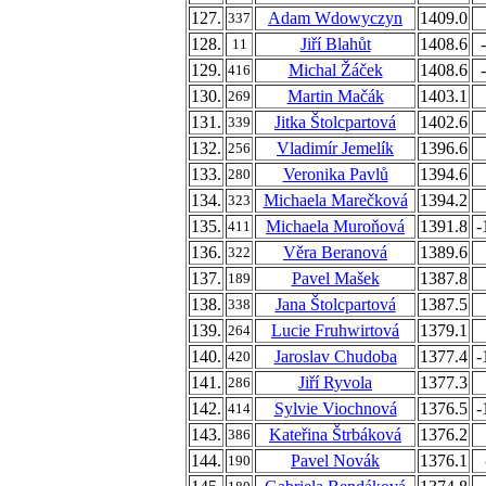
127.
Adam Wdowyczyn
1409.0
337
128.
Jiří Blahůt
1408.6
11
129.
Michal Žáček
1408.6
416
130.
Martin Mačák
1403.1
269
131.
Jitka Štolcpartová
1402.6
339
132.
Vladimír Jemelík
1396.6
256
133.
Veronika Pavlů
1394.6
280
134.
Michaela Marečková
1394.2
323
135.
Michaela Muroňová
1391.8
-
411
136.
Věra Beranová
1389.6
322
137.
Pavel Mašek
1387.8
189
138.
Jana Štolcpartová
1387.5
338
139.
Lucie Fruhwirtová
1379.1
264
140.
Jaroslav Chudoba
1377.4
-
420
141.
Jiří Ryvola
1377.3
286
142.
Sylvie Viochnová
1376.5
-
414
143.
Kateřina Štrbáková
1376.2
386
144.
Pavel Novák
1376.1
190