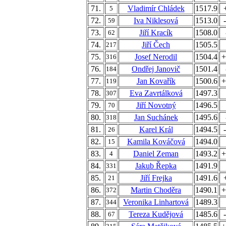
71.
Vladimír Chládek
1517.9
5
72.
Iva Niklesová
1513.0
59
73.
Jiří Kracík
1508.0
62
74.
Jiří Čech
1505.5
217
75.
Josef Nerodil
1504.4
+
316
76.
Ondřej Janovič
1501.4
184
77.
Jan Kovařík
1500.6
+
119
78.
Eva Zavrtálková
1497.3
307
79.
Jiří Novotný
1496.5
70
80.
Jan Suchánek
1495.6
318
81.
Karel Král
1494.5
26
82.
Kamila Kováčová
1494.0
15
83.
Daniel Zeman
1493.2
+
4
84.
Jakub Řepka
1491.9
331
85.
Jiří Frejka
1491.6
21
86.
Martin Choděra
1490.1
+
372
87.
Veronika Linhartová
1489.3
344
88.
Tereza Kudějová
1485.6
67