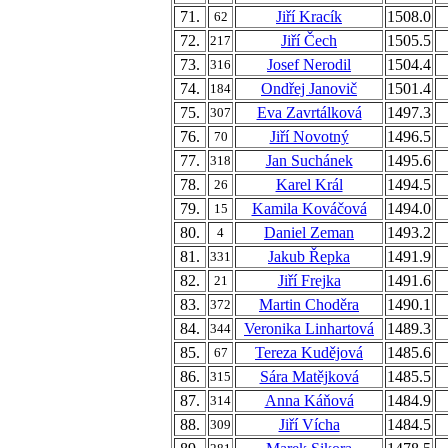
71.
Jiří Kracík
1508.0
62
72.
Jiří Čech
1505.5
217
73.
Josef Nerodil
1504.4
316
74.
Ondřej Janovič
1501.4
184
75.
Eva Zavrtálková
1497.3
307
76.
Jiří Novotný
1496.5
70
77.
Jan Suchánek
1495.6
318
78.
Karel Král
1494.5
26
79.
Kamila Kováčová
1494.0
15
80.
Daniel Zeman
1493.2
4
81.
Jakub Řepka
1491.9
331
82.
Jiří Frejka
1491.6
21
83.
Martin Choděra
1490.1
372
84.
Veronika Linhartová
1489.3
344
85.
Tereza Kudějová
1485.6
67
86.
Sára Matějková
1485.5
315
87.
Anna Káňová
1484.9
314
88.
Jiří Vícha
1484.5
309