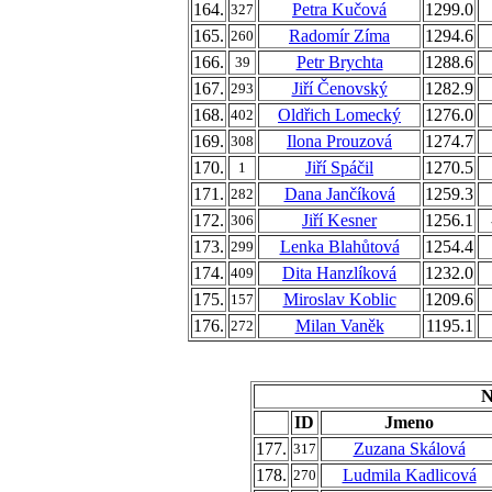
164.
Petra Kučová
1299.0
327
165.
Radomír Zíma
1294.6
260
166.
Petr Brychta
1288.6
39
167.
Jiří Čenovský
1282.9
293
168.
Oldřich Lomecký
1276.0
402
169.
Ilona Prouzová
1274.7
308
170.
Jiří Spáčil
1270.5
1
171.
Dana Jančíková
1259.3
282
172.
Jiří Kesner
1256.1
306
173.
Lenka Blahůtová
1254.4
299
174.
Dita Hanzlíková
1232.0
409
175.
Miroslav Koblic
1209.6
157
176.
Milan Vaněk
1195.1
272
N
ID
Jmeno
177.
Zuzana Skálová
317
178.
Ludmila Kadlicová
270