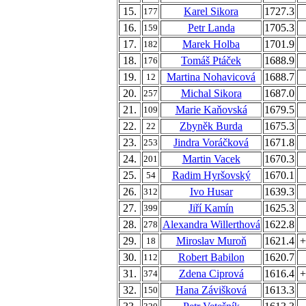
15.
Karel Sikora
1727.3
177
16.
Petr Landa
1705.3
159
17.
Marek Holba
1701.9
182
18.
Tomáš Ptáček
1688.9
176
19.
Martina Nohavicová
1688.7
12
20.
Michal Sikora
1687.0
257
21.
Marie Kaňovská
1679.5
109
22.
Zbyněk Burda
1675.3
22
23.
Jindra Voráčková
1671.8
253
24.
Martin Vacek
1670.3
201
25.
Radim Hyršovský
1670.1
54
26.
Ivo Husar
1639.3
312
27.
Jiří Kamín
1625.3
399
28.
Alexandra Willerthová
1622.8
278
29.
Miroslav Muroň
1621.4
+
18
30.
Robert Babilon
1620.7
112
31.
Zdena Ciprová
1616.4
+
374
32.
Hana Závišková
1613.3
150