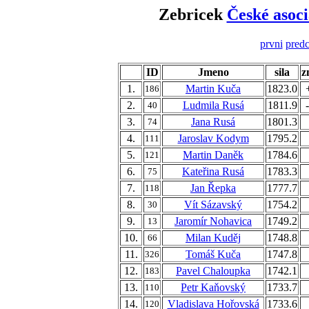
Zebricek
České asoci
prvni
predc
ID
Jmeno
sila
z
1.
Martin Kuča
1823.0
186
2.
Ludmila Rusá
1811.9
40
3.
Jana Rusá
1801.3
74
4.
Jaroslav Kodym
1795.2
111
5.
Martin Daněk
1784.6
121
6.
Kateřina Rusá
1783.3
75
7.
Jan Řepka
1777.7
118
8.
Vít Sázavský
1754.2
30
9.
Jaromír Nohavica
1749.2
13
10.
Milan Kuděj
1748.8
66
11.
Tomáš Kuča
1747.8
326
12.
Pavel Chaloupka
1742.1
183
13.
Petr Kaňovský
1733.7
110
14.
Vladislava Hořovská
1733.6
120