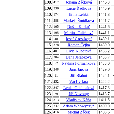
108.
Johana Žáčková
1446.3
417
109.
Lucie Řádková
1445.9
336
110.
Jiřina Lehká
1441.8
174
111.
Markéta Šmídková
1441.7
388
112.
Dušan Karkuš
1441.6
105
113.
Martina Talichová
1441.1
195
114.
Josef Grosskopf
1439.1
48
115.
Roman Čejka
1439.0
378
116.
Livia Kubátová
1438.2
401
117.
Dana Jeřábková
1433.7
304
118.
Pavlína Formánková
1433.0
52
119.
Jana Járová
1429.0
248
120.
Jiří Blahůt
1424.1
11
121.
Václav Jára
1422.2
252
122.
Lenka Odehnalová
1417.3
347
123.
Jiří Novotný
1413.7
79
124.
Vladislav Káňa
1411.5
313
125.
Adam Wdowyczyn
1409.0
337
126.
Michal Žáček
1408.6
416