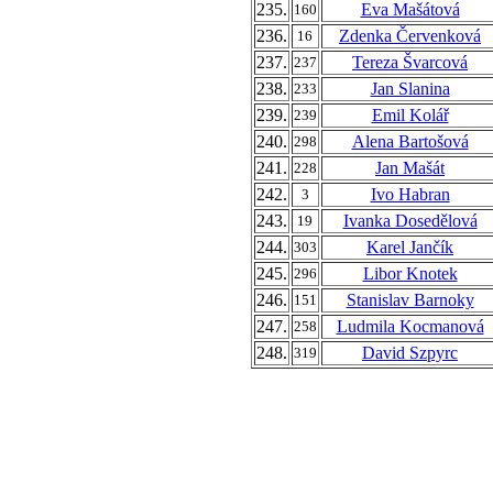
235.
Eva Mašátová
160
236.
Zdenka Červenková
16
237.
Tereza Švarcová
237
238.
Jan Slanina
233
239.
Emil Kolář
239
240.
Alena Bartošová
298
241.
Jan Mašát
228
242.
Ivo Habran
3
243.
Ivanka Dosedělová
19
244.
Karel Jančík
303
245.
Libor Knotek
296
246.
Stanislav Barnoky
151
247.
Ludmila Kocmanová
258
248.
David Szpyrc
319