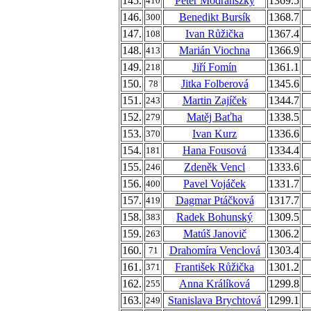
145.
Peter Modránszký
1369.5
410
146.
Benedikt Bursík
1368.7
300
147.
Ivan Růžička
1367.4
108
148.
Marián Viochna
1366.9
413
149.
Jiří Fomín
1361.1
218
150.
Jitka Folberová
1345.6
78
151.
Martin Zajíček
1344.7
243
152.
Matěj Baťha
1338.5
279
153.
Ivan Kurz
1336.6
370
154.
Hana Fousová
1334.4
181
155.
Zdeněk Vencl
1333.6
246
156.
Pavel Vojáček
1331.7
400
157.
Dagmar Ptáčková
1317.7
419
158.
Radek Bohunský
1309.5
383
159.
Matúš Janovič
1306.2
263
160.
Drahomíra Venclová
1303.4
71
161.
František Růžička
1301.2
371
162.
Anna Králíková
1299.8
255
163.
Stanislava Brychtová
1299.1
249