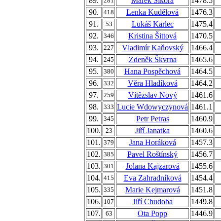
89.
Marek Sikora
1478.5
281
90.
Lenka Kudělová
1476.3
418
91.
Lukáš Karlec
1475.4
53
92.
Kristina Šittová
1470.5
346
93.
Vladimír Kaňovský
1466.4
227
94.
Zdeněk Škvrna
1465.6
245
95.
Hana Pospěchová
1464.5
380
96.
Věra Hladíková
1464.2
332
97.
Vítězslav Nový
1461.6
259
98.
Lucie Wdowyczynová
1461.1
333
99.
Petr Petras
1460.9
345
100.
Jiří Janatka
1460.6
23
101.
Jana Horáková
1457.3
379
102.
Pavel Roštínský
1456.7
385
103.
Jolana Kajzarová
1455.6
301
104.
Eva Zahradníková
1454.4
415
105.
Marie Kejmarová
1451.8
335
106.
Jiří Chudoba
1449.8
107
107.
Ota Popp
1446.9
63