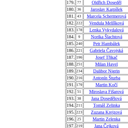
179.
Oldřich Doseděl
77
180.
Jaroslav Karpíšek
36
181.
Marcela Schermerová
43
182.
Vendula Melíšková
222
183.
Lenka Vykydalová
178
184.
Norika Šlachtová
9
185.
Petr Hambálek
240
186.
Gabriela Čavojská
221
187.
Josef Třikač
196
188.
Milan Havel
251
189.
Dalibor Nigrin
234
190.
Antonín Šturba
216
191.
Martin Kočí
179
192.
Miroslava Fišarová
51
193.
Jana Dosedělová
38
194.
Tomáš Zelinka
211
195.
Zuzana Krejzová
223
196.
Martin Zelenka
25
197.
Jana Čejková
219