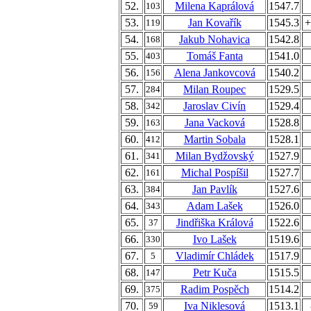
52.
Milena Kaprálová
1547.7
103
53.
Jan Kovařík
1545.3
+
119
54.
Jakub Nohavica
1542.8
168
55.
Tomáš Fanta
1541.0
403
56.
Alena Jankovcová
1540.2
156
57.
Milan Roupec
1529.5
284
58.
Jaroslav Civín
1529.4
342
59.
Jana Vacková
1528.8
163
60.
Martin Sobala
1528.1
412
61.
Milan Bydžovský
1527.9
341
62.
Michal Pospíšil
1527.7
161
63.
Jan Pavlík
1527.6
384
64.
Adam Lašek
1526.0
343
65.
Jindřiška Králová
1522.6
37
66.
Ivo Lašek
1519.6
330
67.
Vladimír Chládek
1517.9
5
68.
Petr Kuča
1515.5
147
69.
Radim Pospěch
1514.2
375
70.
Iva Niklesová
1513.1
59