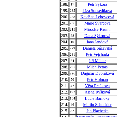
198.
Petr Sýkora
17
199.
Líza Sousedíková
235
200.
Kateřina Lehovcová
238
201.
Marie Švarcová
236
202.
Miroslav Kruml
215
203.
Dana Sýkorová
28
204.
Jana Jandová
10
205.
Daniela Sázavská
229
206.
Petr Vejchoda
231
207.
Jiří Müller
24
208.
Milan Petras
295
209.
Dagmar Dvořáková
226
210.
Petr Holman
56
211.
Věra Preňková
47
212.
Alena Ryšková
192
213.
Lucie Barnoky
154
214.
Martin Schneider
46
215.
Jan Plachetka
82