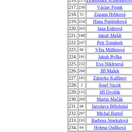
216.
Drahomíra Schneiderov
225
217.
Václav Fronk
230
218.
Zuzana Hrbková
55
219.
Hana Papírníková
224
220.
Jana Erdeová
265
221.
Jakub Mašát
188
222.
Petr Tománek
247
223.
Věra Müllerová
60
224.
Jakub Ryška
191
225.
Eva Niklesová
232
226.
Jiří Mašek
266
227.
Zdravko Kalfinov
185
228.
Josef Vacek
2
229.
Jiří Dvořák
155
230.
Martin Mačák
269
231.
Jaroslava Bělohubá
68
232.
Michal Bartoš
297
233.
Barbora Smekalová
193
234.
Helena Oulíková
64