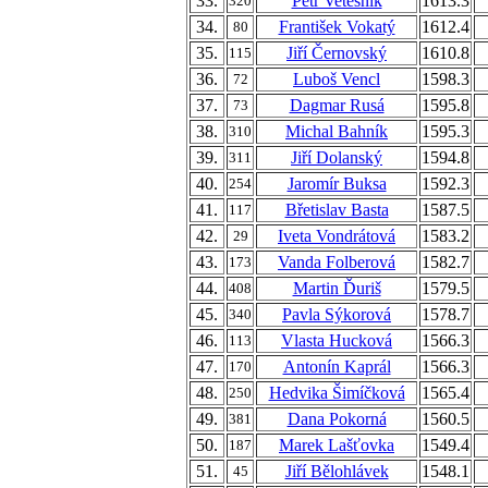
33.
Petr Vetešník
1613.3
320
34.
František Vokatý
1612.4
80
35.
Jiří Černovský
1610.8
115
36.
Luboš Vencl
1598.3
72
37.
Dagmar Rusá
1595.8
73
38.
Michal Bahník
1595.3
310
39.
Jiří Dolanský
1594.8
311
40.
Jaromír Buksa
1592.3
254
41.
Břetislav Basta
1587.5
117
42.
Iveta Vondrátová
1583.2
29
43.
Vanda Folberová
1582.7
173
44.
Martin Ďuriš
1579.5
408
45.
Pavla Sýkorová
1578.7
340
46.
Vlasta Hucková
1566.3
113
47.
Antonín Kaprál
1566.3
170
48.
Hedvika Šimíčková
1565.4
250
49.
Dana Pokorná
1560.5
381
50.
Marek Lašťovka
1549.4
187
51.
Jiří Bělohlávek
1548.1
45