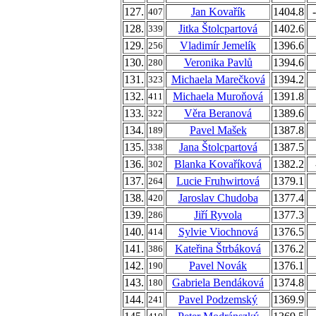
127.
Jan Kovařík
1404.8
407
128.
Jitka Štolcpartová
1402.6
339
129.
Vladimír Jemelík
1396.6
256
130.
Veronika Pavlů
1394.6
280
131.
Michaela Marečková
1394.2
323
132.
Michaela Muroňová
1391.8
411
133.
Věra Beranová
1389.6
322
134.
Pavel Mašek
1387.8
189
135.
Jana Štolcpartová
1387.5
338
136.
Blanka Kovaříková
1382.2
302
137.
Lucie Fruhwirtová
1379.1
264
138.
Jaroslav Chudoba
1377.4
420
139.
Jiří Ryvola
1377.3
286
140.
Sylvie Viochnová
1376.5
414
141.
Kateřina Štrbáková
1376.2
386
142.
Pavel Novák
1376.1
190
143.
Gabriela Bendáková
1374.8
180
144.
Pavel Podzemský
1369.9
241