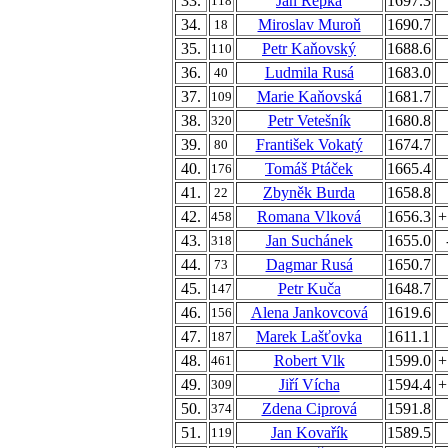
33.
Jan Řepka
1697.3
118
34.
Miroslav Muroň
1690.7
18
35.
Petr Kaňovský
1688.6
110
36.
Ludmila Rusá
1683.0
40
37.
Marie Kaňovská
1681.7
109
38.
Petr Vetešník
1680.8
320
39.
František Vokatý
1674.7
80
40.
Tomáš Ptáček
1665.4
176
41.
Zbyněk Burda
1658.8
22
42.
Romana Vlková
1656.3
+
458
43.
Jan Suchánek
1655.0
318
44.
Dagmar Rusá
1650.7
73
45.
Petr Kuča
1648.7
147
46.
Alena Jankovcová
1619.6
156
47.
Marek Lašťovka
1611.1
187
48.
Robert Vlk
1599.0
+
461
49.
Jiří Vícha
1594.4
+
309
50.
Zdena Ciprová
1591.8
374
51.
Jan Kovařík
1589.5
119