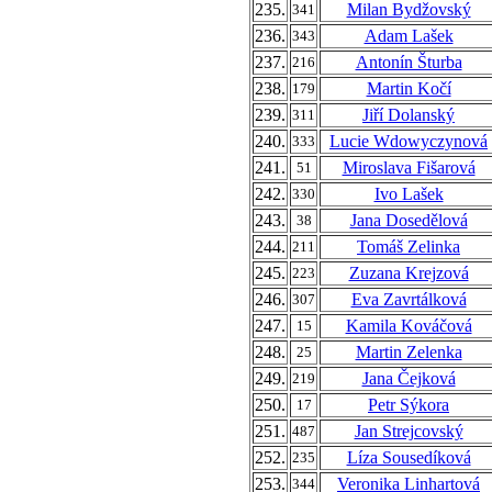
235.
Milan Bydžovský
341
236.
Adam Lašek
343
237.
Antonín Šturba
216
238.
Martin Kočí
179
239.
Jiří Dolanský
311
240.
Lucie Wdowyczynová
333
241.
Miroslava Fišarová
51
242.
Ivo Lašek
330
243.
Jana Dosedělová
38
244.
Tomáš Zelinka
211
245.
Zuzana Krejzová
223
246.
Eva Zavrtálková
307
247.
Kamila Kováčová
15
248.
Martin Zelenka
25
249.
Jana Čejková
219
250.
Petr Sýkora
17
251.
Jan Strejcovský
487
252.
Líza Sousedíková
235
253.
Veronika Linhartová
344