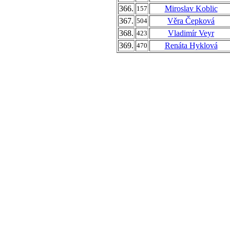
366.
Miroslav Koblic
157
367.
Věra Čepková
504
368.
Vladimír Veyr
423
369.
Renáta Hyklová
470