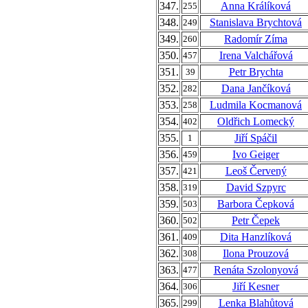
347.
Anna Králíková
255
348.
Stanislava Brychtová
249
349.
Radomír Zíma
260
350.
Irena Valchářová
457
351.
Petr Brychta
39
352.
Dana Jančíková
282
353.
Ludmila Kocmanová
258
354.
Oldřich Lomecký
402
355.
Jiří Spáčil
1
356.
Ivo Geiger
459
357.
Leoš Červený
421
358.
David Szpyrc
319
359.
Barbora Čepková
503
360.
Petr Čepek
502
361.
Dita Hanzlíková
409
362.
Ilona Prouzová
308
363.
Renáta Szolonyová
477
364.
Jiří Kesner
306
365.
Lenka Blahůtová
299