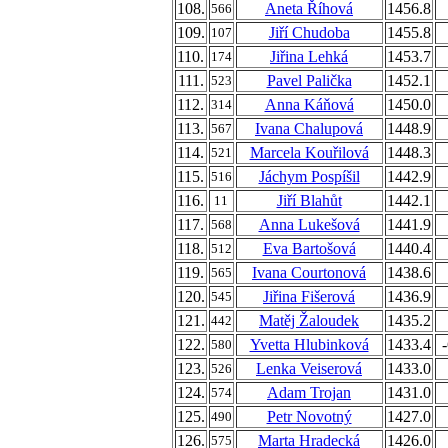
108.
Aneta Říhová
1456.8
566
109.
Jiří Chudoba
1455.8
107
110.
Jiřina Lehká
1453.7
174
111.
Pavel Palička
1452.1
523
112.
Anna Káňová
1450.0
314
113.
Ivana Chalupová
1448.9
567
114.
Marcela Kouřilová
1448.3
521
115.
Jáchym Pospíšil
1442.9
516
116.
Jiří Blahůt
1442.1
11
117.
Anna Lukešová
1441.9
568
118.
Eva Bartošová
1440.4
512
119.
Ivana Courtonová
1438.6
565
120.
Jiřina Fišerová
1436.9
545
121.
Matěj Žaloudek
1435.2
442
122.
Yvetta Hlubinková
1433.4
580
123.
Lenka Veiserová
1433.0
526
124.
Adam Trojan
1431.0
574
125.
Petr Novotný
1427.0
490
126.
Marta Hradecká
1426.0
575