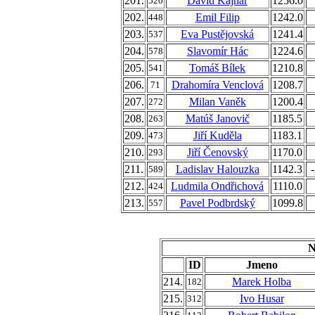
201.
David Kajnar
1256.0
520
202.
Emil Filip
1242.0
448
203.
Eva Pustějovská
1241.4
537
204.
Slavomír Hác
1224.6
578
205.
Tomáš Bílek
1210.8
541
206.
Drahomíra Venclová
1208.7
71
207.
Milan Vaněk
1200.4
272
208.
Matúš Janovič
1185.5
263
209.
Jiří Kuděla
1183.1
473
210.
Jiří Čenovský
1170.0
293
211.
Ladislav Halouzka
1142.3
589
212.
Ludmila Ondřichová
1110.0
424
213.
Pavel Podbrdský
1099.8
557
N
ID
Jmeno
214.
Marek Holba
182
215.
Ivo Husar
312