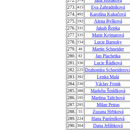
272.
Jana Horáková
379
273.
Eva Zahradníková
415
274.
Karolína Kukačová
492
275.
Alena Ryšková
192
276.
Jakub Řepka
331
277.
Marie Kejmarová
335
278.
Lucie Barnoky
154
279.
Martin Schneider
46
280.
Jan Plachetka
82
281.
Lucie Řádková
336
282.
Drahomíra Schneiderov
225
283.
Lenka Malá
392
284.
Václav Fronk
230
285.
Markéta Šmídková
388
286.
Martina Talichová
195
287.
Milan Petras
295
288.
Zuzana Hrbková
55
289.
Hana Papírníková
224
290.
Dana Jeřábková
304