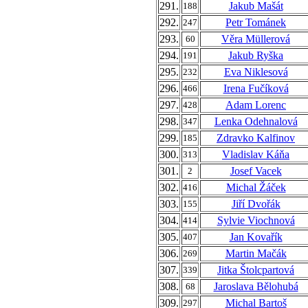
291.
Jakub Mašát
188
292.
Petr Tománek
247
293.
Věra Müllerová
60
294.
Jakub Ryška
191
295.
Eva Niklesová
232
296.
Irena Fučíková
466
297.
Adam Lorenc
428
298.
Lenka Odehnalová
347
299.
Zdravko Kalfinov
185
300.
Vladislav Káňa
313
301.
Josef Vacek
2
302.
Michal Žáček
416
303.
Jiří Dvořák
155
304.
Sylvie Viochnová
414
305.
Jan Kovařík
407
306.
Martin Mačák
269
307.
Jitka Štolcpartová
339
308.
Jaroslava Bělohubá
68
309.
Michal Bartoš
297