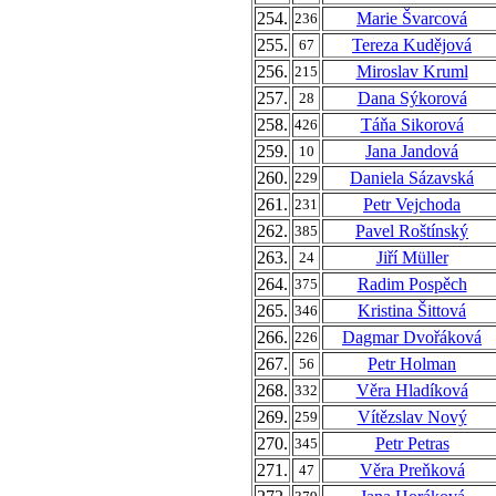
254.
Marie Švarcová
236
255.
Tereza Kudějová
67
256.
Miroslav Kruml
215
257.
Dana Sýkorová
28
258.
Táňa Sikorová
426
259.
Jana Jandová
10
260.
Daniela Sázavská
229
261.
Petr Vejchoda
231
262.
Pavel Roštínský
385
263.
Jiří Müller
24
264.
Radim Pospěch
375
265.
Kristina Šittová
346
266.
Dagmar Dvořáková
226
267.
Petr Holman
56
268.
Věra Hladíková
332
269.
Vítězslav Nový
259
270.
Petr Petras
345
271.
Věra Preňková
47