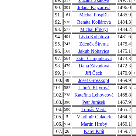
89.
Zuzana Skálová
1497.1
+
317
90.
Jolana Kajzarová
1496.0
301
91.
Michal Pospíšil
1485.9
161
92.
Renáta Kollárová
1484.3
536
93.
Michal Přikryl
1484.2
577
94.
Livia Kubátová
1481.6
401
95.
Zdeněk Škvrna
1475.4
245
96.
Jakub Nohavica
1475.1
168
97.
Ester Čampulková
1473.3
564
98.
Dana Závadová
1472.3
479
99.
Jiří Čech
1470.9
+
217
100.
Josef Grosskopf
1469.9
48
101.
Libuše Khýrová
1469.5
582
102.
Kateřina Lehovcová
1468.8
238
103.
Petr Jurásek
1467.9
390
104.
Tomáš Merta
1465.2
590
105.
Vladimír Chládek
1464.5
5
106.
Martin Hrubý
1460.1
514
107.
Karel Král
1459.7
26