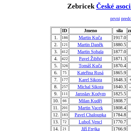
Zebricek
České asoci
prvni
predc
ID
Jmeno
sila
z
1.
Martin Kuča
1917.0
186
2.
Martin Daněk
1880.5
121
3.
Martin Sobala
1877.0
412
4.
Pavel Žibřid
1871.3
422
5.
Tomáš Kuča
1870.4
326
6.
Kateřina Rusá
1865.9
75
7.
Karel Sikora
1848.3
177
8.
Michal Sikora
1840.3
257
9.
Jaroslav Kodym
1825.5
111
10.
Milan Kuděj
1808.7
66
11.
Martin Vacek
1808.4
201
12.
Pavel Chaloupka
1784.8
183
13.
Luboš Vencl
1770.7
72
14.
Jiří Frejka
1766.9
21