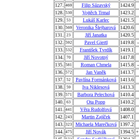
127.
Filip Sázavský
1424.9
469
128.
Vojtěch Trmal
1423.2
530
129.
Lukáš Karlec
1421.5
53
130.
Veronika Šlejharová
1420.6
569
131.
Jiří Janatka
1420.5
23
132.
Pavel Giertl
1419.8
592
133.
František Tvrdík
1419.1
532
134.
Jiří Novotný
1417.8
70
135.
Roman Chmela
1415.8
581
136.
Jan Vaněk
1413.7
572
137.
Pavlína Formánková
1413.6
52
138.
Iva Niklesová
1413.3
59
139.
Barbora Pelechová
1410.4
571
140.
Ota Popp
1410.2
63
141.
Věra Rudolfová
1408.0
441
142.
Martin Zajíček
1407.1
243
143.
Michaela Marečková
1397.2
323
144.
Jiří Novák
1394.5
+
475