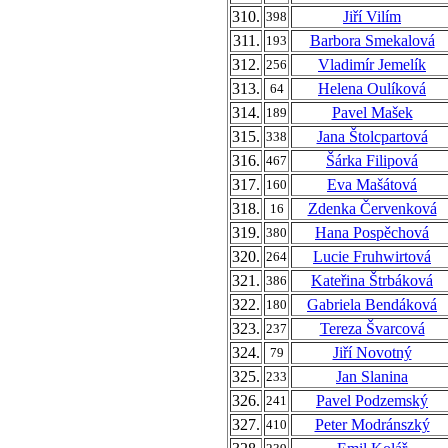
310.
Jiří Vilím
398
311.
Barbora Smekalová
193
312.
Vladimír Jemelík
256
313.
Helena Oulíková
64
314.
Pavel Mašek
189
315.
Jana Štolcpartová
338
316.
Šárka Filipová
467
317.
Eva Mašátová
160
318.
Zdenka Červenková
16
319.
Hana Pospěchová
380
320.
Lucie Fruhwirtová
264
321.
Kateřina Štrbáková
386
322.
Gabriela Bendáková
180
323.
Tereza Švarcová
237
324.
Jiří Novotný
79
325.
Jan Slanina
233
326.
Pavel Podzemský
241
327.
Peter Modránszký
410