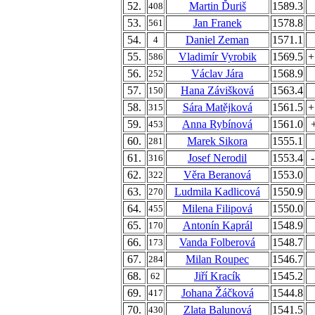
52.
Martin Ďuriš
1589.3
408
53.
Jan Franek
1578.8
561
54.
Daniel Zeman
1571.1
4
55.
Vladimír Vyrobik
1569.5
+
586
56.
Václav Jára
1568.9
252
57.
Hana Závišková
1563.4
150
58.
Sára Matějková
1561.5
+
315
59.
Anna Rybínová
1561.0
453
60.
Marek Sikora
1555.1
281
61.
Josef Nerodil
1553.4
316
62.
Věra Beranová
1553.0
322
63.
Ludmila Kadlicová
1550.9
270
64.
Milena Filipová
1550.0
455
65.
Antonín Kaprál
1548.9
170
66.
Vanda Folberová
1548.7
173
67.
Milan Roupec
1546.7
284
68.
Jiří Kracík
1545.2
62
69.
Johana Žáčková
1544.8
417
70.
Zlata Balunová
1541.5
430