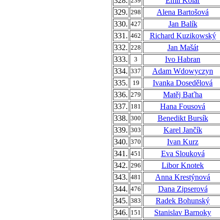
328.
Emil Kolář
239
329.
Alena Bartošová
298
330.
Jan Balík
427
331.
Richard Kuzikowský
462
332.
Jan Mašát
228
333.
Ivo Habran
3
334.
Adam Wdowyczyn
337
335.
Ivanka Dosedělová
19
336.
Matěj Baťha
279
337.
Hana Fousová
181
338.
Benedikt Bursík
300
339.
Karel Jančík
303
340.
Ivan Kurz
370
341.
Eva Slouková
451
342.
Libor Knotek
296
343.
Anna Krestýnová
481
344.
Dana Zipserová
476
345.
Radek Bohunský
383
346.
Stanislav Barnoky
151