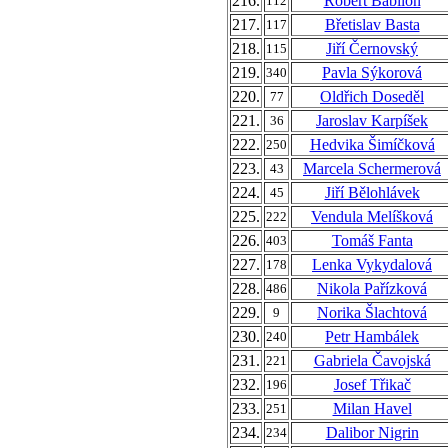
216.
Robert Babilon
112
217.
Břetislav Basta
117
218.
Jiří Černovský
115
219.
Pavla Sýkorová
340
220.
Oldřich Doseděl
77
221.
Jaroslav Karpíšek
36
222.
Hedvika Šimíčková
250
223.
Marcela Schermerová
43
224.
Jiří Bělohlávek
45
225.
Vendula Melíšková
222
226.
Tomáš Fanta
403
227.
Lenka Vykydalová
178
228.
Nikola Pařízková
486
229.
Norika Šlachtová
9
230.
Petr Hambálek
240
231.
Gabriela Čavojská
221
232.
Josef Třikač
196
233.
Milan Havel
251
234.
Dalibor Nigrin
234