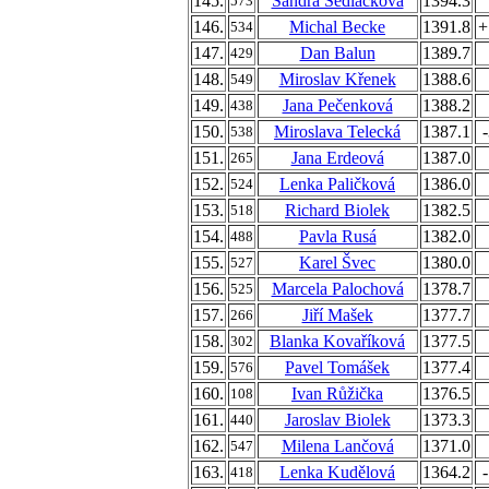
145.
Sandra Sedláčková
1394.3
573
146.
Michal Becke
1391.8
+
534
147.
Dan Balun
1389.7
429
148.
Miroslav Křenek
1388.6
549
149.
Jana Pečenková
1388.2
438
150.
Miroslava Telecká
1387.1
538
151.
Jana Erdeová
1387.0
265
152.
Lenka Paličková
1386.0
524
153.
Richard Biolek
1382.5
518
154.
Pavla Rusá
1382.0
488
155.
Karel Švec
1380.0
527
156.
Marcela Palochová
1378.7
525
157.
Jiří Mašek
1377.7
266
158.
Blanka Kovaříková
1377.5
302
159.
Pavel Tomášek
1377.4
576
160.
Ivan Růžička
1376.5
108
161.
Jaroslav Biolek
1373.3
440
162.
Milena Lančová
1371.0
547
163.
Lenka Kudělová
1364.2
418