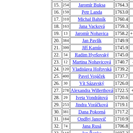
15.
Jaromír Buksa
1764.3
254
16.
Petr Landa
1763.0
159
17.
Michal Bahník
1760.4
310
18.
Jana Vacková
1759.3
163
19.
Jaromír Nohavica
1758.2
+
13
20.
Jan Pavlík
1749.9
384
21.
Jiří Kamín
1745.9
399
22.
Radim Hyršovský
1745.0
54
23.
Martina Nohavicová
1740.7
12
24.
Vladislava Hořovská
1739.2
120
25.
Pavel Vojáček
1737.7
400
26.
Vít Sázavský
1726.0
30
27.
Alexandra Willerthová
1722.5
278
28.
Iveta Vondrátová
1720.6
29
29.
Jindra Voráčková
1719.1
253
30.
Dana Pokorná
1717.2
381
31.
Ondřej Janovič
1710.9
184
32.
Jana Rusá
1706.8
74