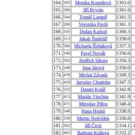
164.
Monika Koupilová
1363.6
505
165.
Jiří Ryvola
1361.6
286
166.
Tomáš Lampíř
1361.5
544
167.
Veronika Pavlů
1361.3
280
168.
Dušan Karkuš
1360.3
105
169.
Jakub Šindelář
1358.0
513
170.
Michaela Řeháková
1357.3
588
171.
Pavel Novák
1356.6
190
172.
Jindřich Sikora
1356.3
583
173.
Jana Járová
1356.0
248
174.
Michal Závada
1349.3
+
478
175.
Jaroslav Chudoba
1347.5
420
176.
Daniel Kolář
1342.8
535
177.
Marián Viochna
1341.9
413
178.
Miroslav Piňos
1340.4
471
179.
Hana Hrubá
1338.9
548
180.
Martin Nedvídek
1336.6
539
181.
Jiří Čech
1334.1
-
562
182.
Barbora Králová
1332.2
491