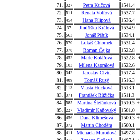
71.
Petra Kučová
1541.4
327
72.
Renata Volfová
1537.7
511
73.
Hana Filipová
1536.4
454
74.
Jindřiška Králová
1534.9
37
75.
Jonáš Pištík
1534.1
563
76.
Lukáš Chlomek
1531.4
570
77.
Roman Čejka
1522.8
378
78.
Marie Kolářová
1522.8
452
79.
Milena Kaprálová
1522.6
103
80.
Jaroslav Civín
1517.4
342
81.
Tomáš Rusý
1516.3
489
82.
Vlasta Hucková
1513.1
113
83.
František Růžička
1511.3
371
84.
Martina Štefánková
1510.5
+
585
85.
Vladimír Kaňovský
1501.0
227
86.
Dana Klimešová
1500.3
+
456
87.
Martin Choděra
1500.1
372
88.
Michaela Muroňová
1497.8
411