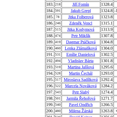
183.
Jiří Fomín
1328.4
218
184.
Jakub Grepl
1324.8
-
591
185.
Jitka Folberová
1323.8
78
186.
Zdeněk Vencl
1315.1
246
187.
Jitka Kodymová
1313.9
515
188.
Petr Mikšík
1307.8
474
189.
Dagmar Ptáčková
1304.8
419
190.
Lenka Zlámalíková
1304.0
460
191.
Emílie Danielová
1302.5
531
192.
Vladislav Bárta
1301.8
494
193.
Martina Jaššová
1295.6
519
194.
Martin Čechál
1293.0
528
195.
Miroslava Sadílková
1292.4
517
196.
Marcela Nováková
1284.2
522
197.
Petr Slabý
1274.4
543
198.
Jarmila Řehořová
1271.7
501
199.
Pavel Ondřich
1266.5
540
200.
Milena Žárská
1263.8
480