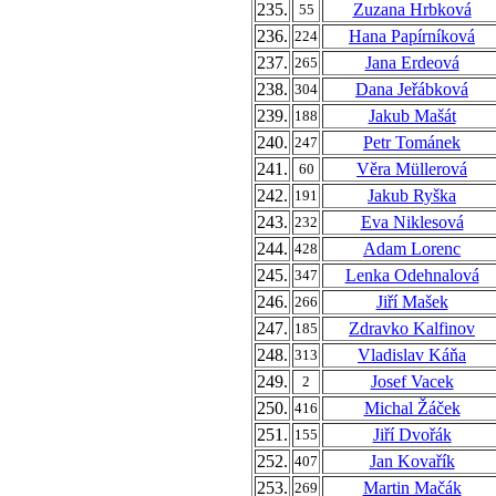
235.
Zuzana Hrbková
55
236.
Hana Papírníková
224
237.
Jana Erdeová
265
238.
Dana Jeřábková
304
239.
Jakub Mašát
188
240.
Petr Tománek
247
241.
Věra Müllerová
60
242.
Jakub Ryška
191
243.
Eva Niklesová
232
244.
Adam Lorenc
428
245.
Lenka Odehnalová
347
246.
Jiří Mašek
266
247.
Zdravko Kalfinov
185
248.
Vladislav Káňa
313
249.
Josef Vacek
2
250.
Michal Žáček
416
251.
Jiří Dvořák
155
252.
Jan Kovařík
407
253.
Martin Mačák
269