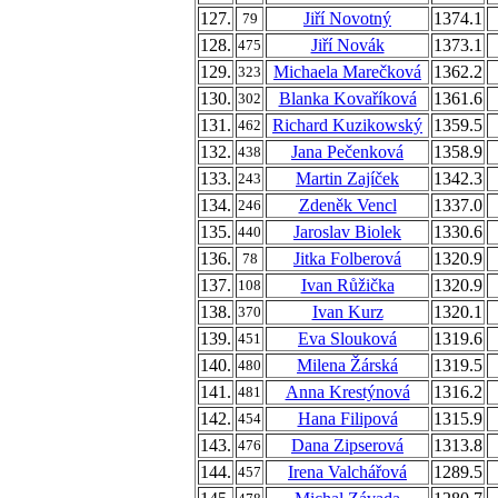
127.
Jiří Novotný
1374.1
79
128.
Jiří Novák
1373.1
475
129.
Michaela Marečková
1362.2
323
130.
Blanka Kovaříková
1361.6
302
131.
Richard Kuzikowský
1359.5
462
132.
Jana Pečenková
1358.9
438
133.
Martin Zajíček
1342.3
243
134.
Zdeněk Vencl
1337.0
246
135.
Jaroslav Biolek
1330.6
440
136.
Jitka Folberová
1320.9
78
137.
Ivan Růžička
1320.9
108
138.
Ivan Kurz
1320.1
370
139.
Eva Slouková
1319.6
451
140.
Milena Žárská
1319.5
480
141.
Anna Krestýnová
1316.2
481
142.
Hana Filipová
1315.9
454
143.
Dana Zipserová
1313.8
476
144.
Irena Valchářová
1289.5
457