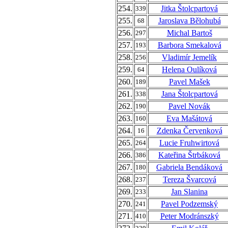
254.
Jitka Štolcpartová
339
255.
Jaroslava Bělohubá
68
256.
Michal Bartoš
297
257.
Barbora Smekalová
193
258.
Vladimír Jemelík
256
259.
Helena Oulíková
64
260.
Pavel Mašek
189
261.
Jana Štolcpartová
338
262.
Pavel Novák
190
263.
Eva Mašátová
160
264.
Zdenka Červenková
16
265.
Lucie Fruhwirtová
264
266.
Kateřina Štrbáková
386
267.
Gabriela Bendáková
180
268.
Tereza Švarcová
237
269.
Jan Slanina
233
270.
Pavel Podzemský
241
271.
Peter Modránszký
410