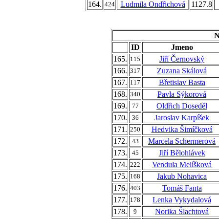
164.
Ludmila Ondřichová
1127.8
424
N
ID
Jmeno
165.
Jiří Černovský
115
166.
Zuzana Skálová
317
167.
Břetislav Basta
117
168.
Pavla Sýkorová
340
169.
Oldřich Doseděl
77
170.
Jaroslav Karpíšek
36
171.
Hedvika Šimíčková
250
172.
Marcela Schermerová
43
173.
Jiří Bělohlávek
45
174.
Vendula Melíšková
222
175.
Jakub Nohavica
168
176.
Tomáš Fanta
403
177.
Lenka Vykydalová
178
178.
Norika Šlachtová
9