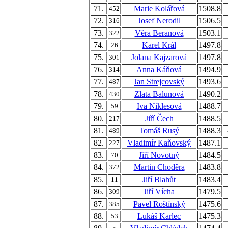
71.
Marie Kolářová
1508.8
452
72.
Josef Nerodil
1506.5
316
73.
Věra Beranová
1503.1
322
74.
Karel Král
1497.8
26
75.
Jolana Kajzarová
1497.8
301
76.
Anna Káňová
1494.9
314
77.
Jan Strejcovský
1493.6
487
78.
Zlata Balunová
1490.2
430
79.
Iva Niklesová
1488.7
59
80.
Jiří Čech
1488.5
217
81.
Tomáš Rusý
1488.3
489
82.
Vladimír Kaňovský
1487.1
227
83.
Jiří Novotný
1484.5
70
84.
Martin Choděra
1483.8
372
85.
Jiří Blahůt
1483.4
11
86.
Jiří Vícha
1479.5
309
87.
Pavel Roštínský
1475.6
385
88.
Lukáš Karlec
1475.3
53