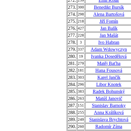
272.
Emil Kolář
239
273.
Benedikt Bursík
300
274.
Alena Bartošová
298
275.
Jiří Fomín
218
276.
Jan Balík
427
277.
Jan Mašát
228
278.
Ivo Habran
3
279.
Adam Wdowyczyn
337
280.
Ivanka Dosedělová
19
281.
Matěj Baťha
279
282.
Hana Fousová
181
283.
Karel Jančík
303
284.
Libor Knotek
296
285.
Radek Bohunský
383
286.
Matúš Janovič
263
287.
Stanislav Barnoky
151
288.
Anna Králíková
255
289.
Stanislava Brychtová
249
290.
Radomír Zíma
260