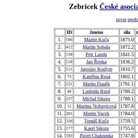
Zebricek
České asoci
prvni
predc
ID
Jmeno
sila
1.
Martin Kuča
1875.0
186
2.
Martin Sobala
1872.2
412
3.
Petr Landa
1841.5
159
4.
Jan Řepka
1836.2
118
5.
Jaroslav Kodym
1810.7
111
6.
Kateřina Rusá
1802.1
75
7.
Martin Daněk
1791.1
121
8.
Ludmila Rusá
1789.2
40
9.
Michal Sikora
1788.1
257
10.
Martina Nohavicová
1787.8
12
11.
Martin Vacek
1784.0
201
12.
Tomáš Kuča
1759.5
326
13.
Karel Sikora
1755.6
177
14.
Pavel Chaloupka
1747.8
183