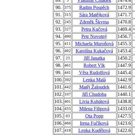
89.
Vladimír Chládek
1474.4
5
90.
Radim Pospěch
1472.9
375
91.
Sára Matějková
1471.7
315
92.
Zdeněk Škvrna
1470.8
245
93.
Petra Kučová
1469.4
+
327
94.
Petr Novotný
1456.7
490
95.
Michaela Muroňová
1455.3
411
96.
Karolína Kukačová
1453.4
492
97.
Jiří Janatka
1450.2
23
98.
Robert Vlk
1447.9
461
99.
Věra Rudolfová
1445.4
441
100.
Lenka Malá
1442.9
392
101.
Matěj Žaloudek
1441.6
442
102.
Jiří Chudoba
1440.1
107
103.
Livia Kubátová
1438.8
401
104.
Milena Filipová
1433.0
455
105.
Ota Popp
1427.5
63
106.
Irena Fučíková
1423.6
466
107.
Lenka Kudělová
1422.6
418