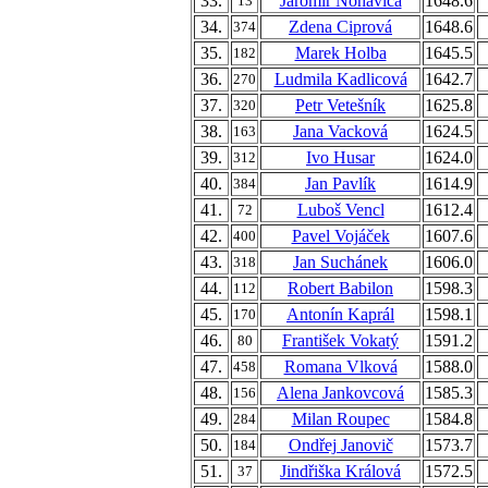
33.
Jaromír Nohavica
1648.6
13
34.
Zdena Ciprová
1648.6
374
35.
Marek Holba
1645.5
182
36.
Ludmila Kadlicová
1642.7
270
37.
Petr Vetešník
1625.8
320
38.
Jana Vacková
1624.5
163
39.
Ivo Husar
1624.0
312
40.
Jan Pavlík
1614.9
384
41.
Luboš Vencl
1612.4
72
42.
Pavel Vojáček
1607.6
400
43.
Jan Suchánek
1606.0
318
44.
Robert Babilon
1598.3
112
45.
Antonín Kaprál
1598.1
170
46.
František Vokatý
1591.2
80
47.
Romana Vlková
1588.0
458
48.
Alena Jankovcová
1585.3
156
49.
Milan Roupec
1584.8
284
50.
Ondřej Janovič
1573.7
184
51.
Jindřiška Králová
1572.5
37