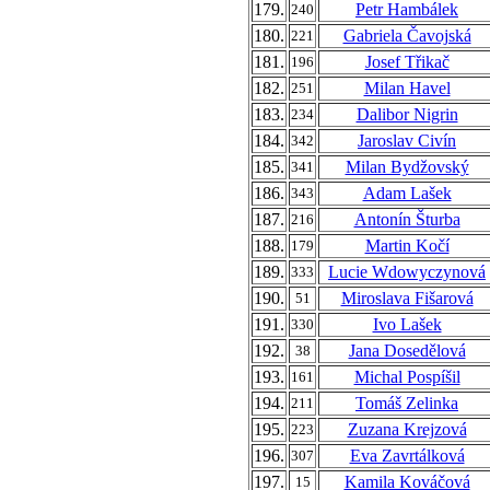
179.
Petr Hambálek
240
180.
Gabriela Čavojská
221
181.
Josef Třikač
196
182.
Milan Havel
251
183.
Dalibor Nigrin
234
184.
Jaroslav Civín
342
185.
Milan Bydžovský
341
186.
Adam Lašek
343
187.
Antonín Šturba
216
188.
Martin Kočí
179
189.
Lucie Wdowyczynová
333
190.
Miroslava Fišarová
51
191.
Ivo Lašek
330
192.
Jana Dosedělová
38
193.
Michal Pospíšil
161
194.
Tomáš Zelinka
211
195.
Zuzana Krejzová
223
196.
Eva Zavrtálková
307
197.
Kamila Kováčová
15