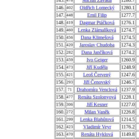
145.
Michal Závada
1280.7
478
146.
Oldřich Lomecký
1280.1
402
147.
Emil Filip
1277.7
448
148.
Dagmar Ptáčková
1276.1
419
149.
Lenka Zlámalíková
1274.7
460
150.
Dana Klimešová
1274.5
456
151.
Jaroslav Chudoba
1274.3
420
152.
Dana Jančíková
1274.2
282
153.
Ivo Geiger
1260.9
459
154.
Jiří Kuděla
1248.9
473
155.
Leoš Červený
1247.6
421
156.
Jiří Čenovský
1246.7
293
157.
Drahomíra Venclová
1237.9
71
158.
Renáta Szolonyová
1228.1
477
159.
Jiří Kesner
1227.0
306
160.
Milan Vaněk
1226.8
272
161.
Lenka Blahůtová
1214.5
299
162.
Vladimír Veyr
1176.2
423
163.
Renáta Hyklová
1149.8
470