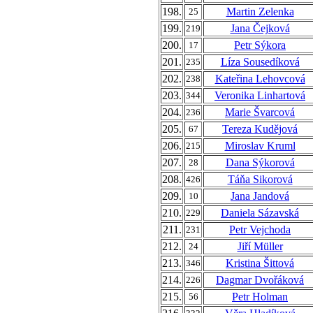
198.
Martin Zelenka
25
199.
Jana Čejková
219
200.
Petr Sýkora
17
201.
Líza Sousedíková
235
202.
Kateřina Lehovcová
238
203.
Veronika Linhartová
344
204.
Marie Švarcová
236
205.
Tereza Kudějová
67
206.
Miroslav Kruml
215
207.
Dana Sýkorová
28
208.
Táňa Sikorová
426
209.
Jana Jandová
10
210.
Daniela Sázavská
229
211.
Petr Vejchoda
231
212.
Jiří Müller
24
213.
Kristina Šittová
346
214.
Dagmar Dvořáková
226
215.
Petr Holman
56