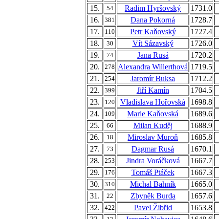
15.
Radim Hyršovský
1731.0
54
16.
Dana Pokorná
1728.7
381
17.
Petr Kaňovský
1727.4
110
18.
Vít Sázavský
1726.0
30
19.
Jana Rusá
1720.2
74
20.
Alexandra Willerthová
1719.5
278
21.
Jaromír Buksa
1712.2
254
22.
Jiří Kamín
1704.5
399
23.
Vladislava Hořovská
1698.8
120
24.
Marie Kaňovská
1689.6
109
25.
Milan Kuděj
1688.9
66
26.
Miroslav Muroň
1685.8
18
27.
Dagmar Rusá
1670.1
73
28.
Jindra Voráčková
1667.7
253
29.
Tomáš Ptáček
1667.3
176
30.
Michal Bahník
1665.0
310
31.
Zbyněk Burda
1657.6
22
32.
Pavel Žibřid
1653.8
422