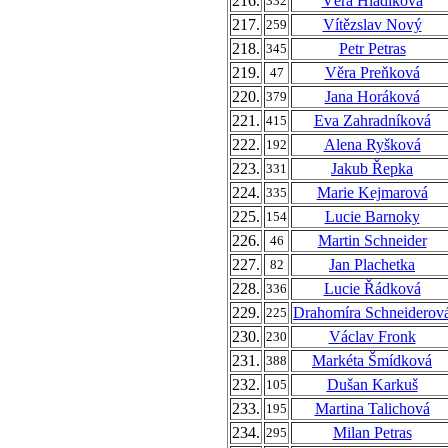
216.
Věra Hladíková
332
217.
Vítězslav Nový
259
218.
Petr Petras
345
219.
Věra Preňková
47
220.
Jana Horáková
379
221.
Eva Zahradníková
415
222.
Alena Ryšková
192
223.
Jakub Řepka
331
224.
Marie Kejmarová
335
225.
Lucie Barnoky
154
226.
Martin Schneider
46
227.
Jan Plachetka
82
228.
Lucie Řádková
336
229.
Drahomíra Schneiderov
225
230.
Václav Fronk
230
231.
Markéta Šmídková
388
232.
Dušan Karkuš
105
233.
Martina Talichová
195
234.
Milan Petras
295