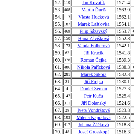
52.
Jan Kovařík
1571.4
119
53.
Martin Ďuriš
1563.9
408
54.
Vlasta Hucková
1562.1
113
55.
Marek Lašťovka
1554.1
187
56.
Filip Sázavský
1553.7
469
57.
Hana Závišková
1552.8
150
58.
Vanda Folberová
1542.1
173
59.
Jiří Kracík
1541.8
62
60.
Roman Čejka
1539.3
378
61.
Nikola Pařízková
1538.3
486
62.
Marek Sikora
1532.3
281
63.
Jiří Frejka
1530.1
21
64.
Daniel Zeman
1527.3
4
65.
Petr Kuča
1525.4
147
66.
Jiří Dolanský
1524.6
311
67.
Iveta Vondrátová
1523.8
29
68.
Milena Kaprálová
1522.5
103
69.
Johana Žáčková
1518.8
417
70.
Josef Grosskopf
1516.3
48