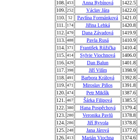
108.
Anna Rybínová
1422.5
453
109.
Václav Jára
1422.0
252
110.
Pavlína Formánková
1421.0
52
111.
Jiřina Lehká
1420.8
174
112.
Dana Závadová
1419.9
479
113.
Pavla Rusá
1410.9
488
114.
František Růžička
1410.4
371
115.
Sylvie Viochnová
1406.0
414
116.
Dan Balun
1401.8
429
117.
Jiří Vilím
1398.9
398
118.
Barbora Králová
1392.8
491
119.
Miroslav Piňos
1391.8
471
120.
Petr Mikšík
1387.6
474
121.
Šárka Filipová
1385.5
467
122.
Hana Pospěchová
1379.4
380
123.
Veronika Pavlů
1378.8
280
124.
Jiří Ryvola
1378.8
286
125.
Jana Járová
1377.0
248
126.
Marián Viochna
1374.6
413