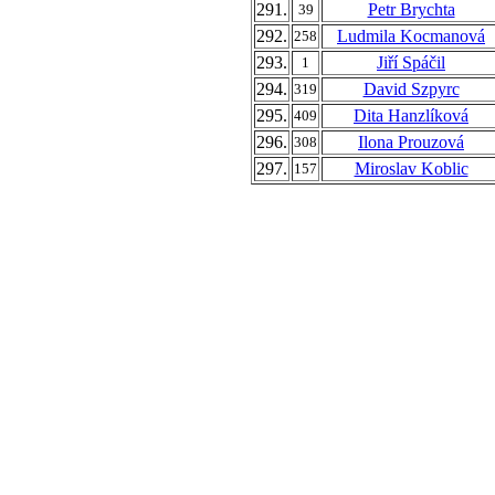
291.
Petr Brychta
39
292.
Ludmila Kocmanová
258
293.
Jiří Spáčil
1
294.
David Szpyrc
319
295.
Dita Hanzlíková
409
296.
Ilona Prouzová
308
297.
Miroslav Koblic
157