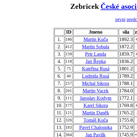
Zebricek
České asoci
prvni
predc
ID
Jmeno
sila
1.
Martin Kuča
1892.3
186
2.
Martin Sobala
1872.2
412
3.
Petr Landa
1859.7
159
4.
Jan Řepka
1836.2
118
5.
Kateřina Rusá
1801.2
75
6.
Ludmila Rusá
1789.2
40
7.
Michal Sikora
1788.1
257
8.
Martin Vacek
1784.0
201
9.
Jaroslav Kodym
1772.1
111
10.
Karel Sikora
1769.8
177
11.
Martin Daněk
1765.2
121
12.
Tomáš Kuča
1755.8
326
13.
Pavel Chaloupka
1752.9
183
14.
Jan Pavlík
1745.9
+
384