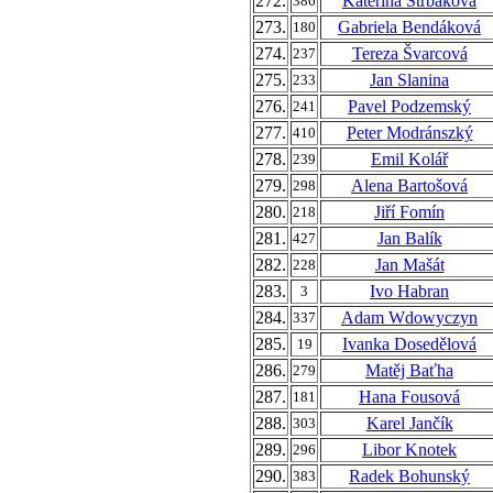
272.
Kateřina Štrbáková
386
273.
Gabriela Bendáková
180
274.
Tereza Švarcová
237
275.
Jan Slanina
233
276.
Pavel Podzemský
241
277.
Peter Modránszký
410
278.
Emil Kolář
239
279.
Alena Bartošová
298
280.
Jiří Fomín
218
281.
Jan Balík
427
282.
Jan Mašát
228
283.
Ivo Habran
3
284.
Adam Wdowyczyn
337
285.
Ivanka Dosedělová
19
286.
Matěj Baťha
279
287.
Hana Fousová
181
288.
Karel Jančík
303
289.
Libor Knotek
296
290.
Radek Bohunský
383