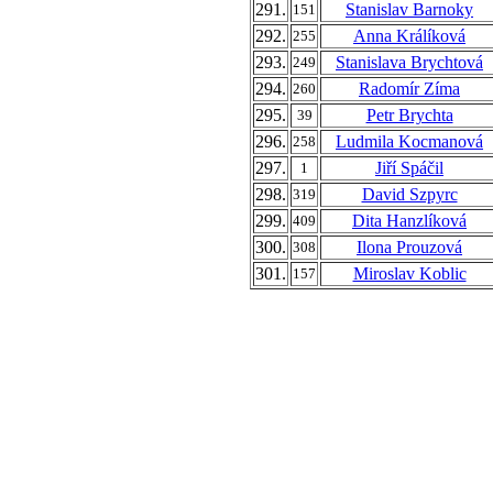
291.
Stanislav Barnoky
151
292.
Anna Králíková
255
293.
Stanislava Brychtová
249
294.
Radomír Zíma
260
295.
Petr Brychta
39
296.
Ludmila Kocmanová
258
297.
Jiří Spáčil
1
298.
David Szpyrc
319
299.
Dita Hanzlíková
409
300.
Ilona Prouzová
308
301.
Miroslav Koblic
157