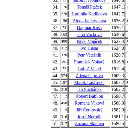
33.
Jaromír Nohavica
1648.6
13
34.
Tomáš Ptáček
1647.1
176
35.
Ludmila Kadlicová
1642.7
270
36.
Alena Jankovcová
1636.2
156
37.
Dagmar Rusá
1636.1
73
38.
Jana Vacková
1630.6
163
39.
Pavel Vojáček
1627.4
400
40.
Ivo Husar
1624.0
312
41.
Petr Vetešník
1620.7
320
42.
František Vokatý
1616.8
80
43.
Luboš Vencl
1612.4
72
44.
Zdena Ciprová
1609.3
374
45.
Marek Lašťovka
1603.2
187
46.
Jan Suchánek
1602.2
318
47.
Robert Babilon
1590.7
112
48.
Romana Vlková
1588.0
458
49.
Jiří Černovský
1582.9
115
50.
Josef Nerodil
1581.1
316
51.
Zuzana Skálová
1580.5
317