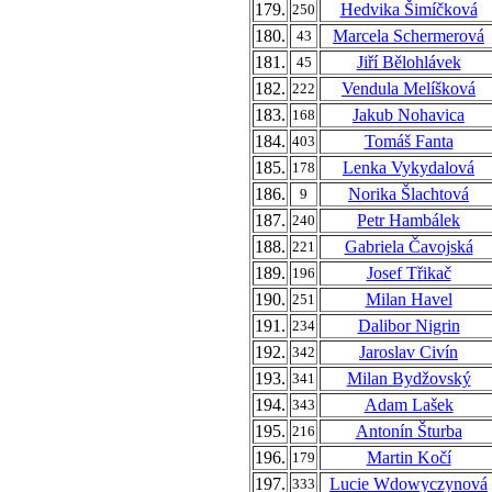
179.
Hedvika Šimíčková
250
180.
Marcela Schermerová
43
181.
Jiří Bělohlávek
45
182.
Vendula Melíšková
222
183.
Jakub Nohavica
168
184.
Tomáš Fanta
403
185.
Lenka Vykydalová
178
186.
Norika Šlachtová
9
187.
Petr Hambálek
240
188.
Gabriela Čavojská
221
189.
Josef Třikač
196
190.
Milan Havel
251
191.
Dalibor Nigrin
234
192.
Jaroslav Civín
342
193.
Milan Bydžovský
341
194.
Adam Lašek
343
195.
Antonín Šturba
216
196.
Martin Kočí
179
197.
Lucie Wdowyczynová
333