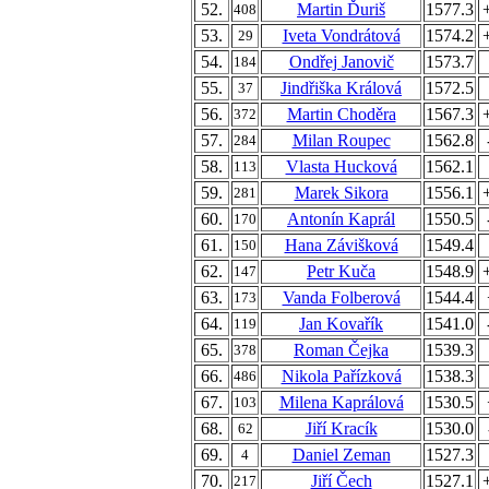
52.
Martin Ďuriš
1577.3
408
53.
Iveta Vondrátová
1574.2
29
54.
Ondřej Janovič
1573.7
184
55.
Jindřiška Králová
1572.5
37
56.
Martin Choděra
1567.3
372
57.
Milan Roupec
1562.8
284
58.
Vlasta Hucková
1562.1
113
59.
Marek Sikora
1556.1
281
60.
Antonín Kaprál
1550.5
170
61.
Hana Závišková
1549.4
150
62.
Petr Kuča
1548.9
147
63.
Vanda Folberová
1544.4
173
64.
Jan Kovařík
1541.0
119
65.
Roman Čejka
1539.3
378
66.
Nikola Pařízková
1538.3
486
67.
Milena Kaprálová
1530.5
103
68.
Jiří Kracík
1530.0
62
69.
Daniel Zeman
1527.3
4
70.
Jiří Čech
1527.1
217