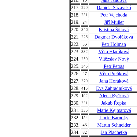
216.
Jana Jandová
10
217.
Daniela Sázavská
229
218.
Petr Vejchoda
231
219.
Jiří Müller
24
220.
Kristina Šittová
346
221.
Dagmar Dvořáková
226
222.
Petr Holman
56
223.
Věra Hladíková
332
224.
Vítězslav Nový
259
225.
Petr Petras
345
226.
Věra Preňková
47
227.
Jana Horáková
379
228.
Eva Zahradníková
415
229.
Alena Ryšková
192
230.
Jakub Řepka
331
231.
Marie Kejmarová
335
232.
Lucie Barnoky
154
233.
Martin Schneider
46
234.
Jan Plachetka
82