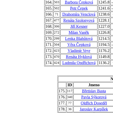
164.
Barbora Čepková
1245.8
503
165.
Petr Čepek
1241.6
502
166.
Drahomíra Venclová
1238.6
71
167.
Renáta Szolonyová
1228.1
477
168.
Jiří Kesner
1227.0
306
169.
Milan Vaněk
1226.8
272
170.
Lenka Blahůtová
1214.5
299
171.
Věra Čepková
1194.5
504
172.
Vladimír Veyr
1176.2
423
173.
Renáta Hyklová
1149.8
470
174.
Ludmila Ondřichová
1136.2
424
N
ID
Jmeno
175.
Břetislav Basta
117
176.
Pavla Sýkorová
340
177.
Oldřich Doseděl
77
178.
Jaroslav Karpíšek
36