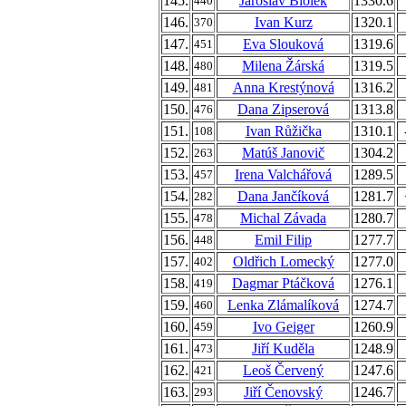
145.
Jaroslav Biolek
1330.6
440
146.
Ivan Kurz
1320.1
370
147.
Eva Slouková
1319.6
451
148.
Milena Žárská
1319.5
480
149.
Anna Krestýnová
1316.2
481
150.
Dana Zipserová
1313.8
476
151.
Ivan Růžička
1310.1
108
152.
Matúš Janovič
1304.2
263
153.
Irena Valchářová
1289.5
457
154.
Dana Jančíková
1281.7
282
155.
Michal Závada
1280.7
478
156.
Emil Filip
1277.7
448
157.
Oldřich Lomecký
1277.0
402
158.
Dagmar Ptáčková
1276.1
419
159.
Lenka Zlámalíková
1274.7
460
160.
Ivo Geiger
1260.9
459
161.
Jiří Kuděla
1248.9
473
162.
Leoš Červený
1247.6
421
163.
Jiří Čenovský
1246.7
293