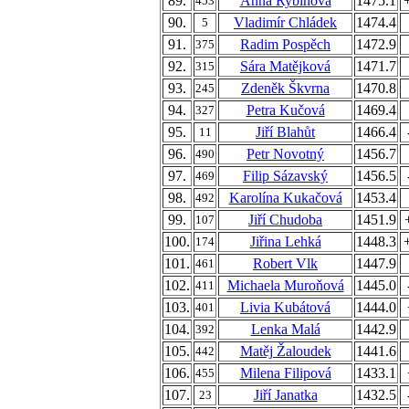
89.
Anna Rybínová
1475.1
453
90.
Vladimír Chládek
1474.4
5
91.
Radim Pospěch
1472.9
375
92.
Sára Matějková
1471.7
315
93.
Zdeněk Škvrna
1470.8
245
94.
Petra Kučová
1469.4
327
95.
Jiří Blahůt
1466.4
11
96.
Petr Novotný
1456.7
490
97.
Filip Sázavský
1456.5
469
98.
Karolína Kukačová
1453.4
492
99.
Jiří Chudoba
1451.9
107
100.
Jiřina Lehká
1448.3
174
101.
Robert Vlk
1447.9
461
102.
Michaela Muroňová
1445.0
411
103.
Livia Kubátová
1444.0
401
104.
Lenka Malá
1442.9
392
105.
Matěj Žaloudek
1441.6
442
106.
Milena Filipová
1433.1
455
107.
Jiří Janatka
1432.5
23