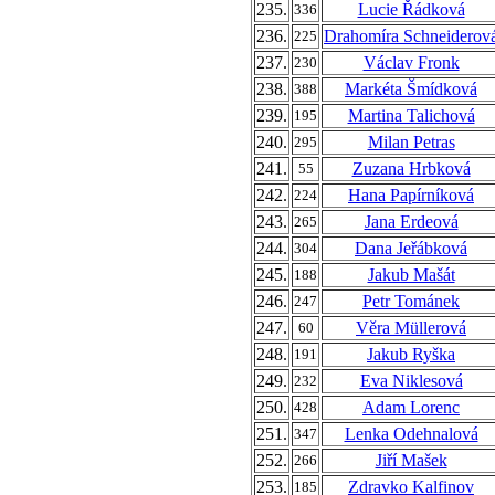
235.
Lucie Řádková
336
236.
Drahomíra Schneiderov
225
237.
Václav Fronk
230
238.
Markéta Šmídková
388
239.
Martina Talichová
195
240.
Milan Petras
295
241.
Zuzana Hrbková
55
242.
Hana Papírníková
224
243.
Jana Erdeová
265
244.
Dana Jeřábková
304
245.
Jakub Mašát
188
246.
Petr Tománek
247
247.
Věra Müllerová
60
248.
Jakub Ryška
191
249.
Eva Niklesová
232
250.
Adam Lorenc
428
251.
Lenka Odehnalová
347
252.
Jiří Mašek
266
253.
Zdravko Kalfinov
185