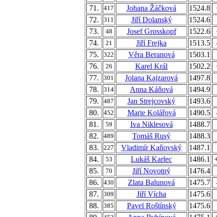
71.
Johana Žáčková
1524.8
417
72.
Jiří Dolanský
1524.6
311
73.
Josef Grosskopf
1522.6
48
74.
Jiří Frejka
1513.5
21
75.
Věra Beranová
1503.1
322
76.
Karel Král
1502.2
26
77.
Jolana Kajzarová
1497.8
301
78.
Anna Káňová
1494.9
314
79.
Jan Strejcovský
1493.6
487
80.
Marie Kolářová
1490.5
452
81.
Iva Niklesová
1488.7
59
82.
Tomáš Rusý
1488.3
489
83.
Vladimír Kaňovský
1487.1
227
84.
Lukáš Karlec
1486.1
53
85.
Jiří Novotný
1476.4
70
86.
Zlata Balunová
1475.7
430
87.
Jiří Vícha
1475.6
309
88.
Pavel Roštínský
1475.6
385