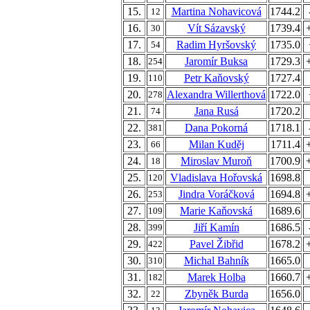
15.
Martina Nohavicová
1744.2
12
16.
Vít Sázavský
1739.4
30
17.
Radim Hyršovský
1735.0
54
18.
Jaromír Buksa
1729.3
254
19.
Petr Kaňovský
1727.4
110
20.
Alexandra Willerthová
1722.0
278
21.
Jana Rusá
1720.2
74
22.
Dana Pokorná
1718.1
381
23.
Milan Kuděj
1711.4
66
24.
Miroslav Muroň
1700.9
18
25.
Vladislava Hořovská
1698.8
120
26.
Jindra Voráčková
1694.8
253
27.
Marie Kaňovská
1689.6
109
28.
Jiří Kamín
1686.5
399
29.
Pavel Žibřid
1678.2
422
30.
Michal Bahník
1665.0
310
31.
Marek Holba
1660.7
182
32.
Zbyněk Burda
1656.0
22