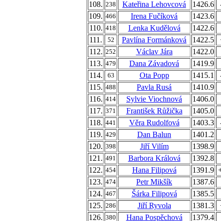
108.
Kateřina Lehovcová
1426.6
238
109.
Irena Fučíková
1423.6
466
110.
Lenka Kudělová
1422.6
418
111.
Pavlína Formánková
1422.5
52
112.
Václav Jára
1422.0
252
113.
Dana Závadová
1419.9
479
114.
Ota Popp
1415.1
63
115.
Pavla Rusá
1410.9
488
116.
Sylvie Viochnová
1406.0
414
117.
František Růžička
1405.0
371
118.
Věra Rudolfová
1403.3
441
119.
Dan Balun
1401.2
429
120.
Jiří Vilím
1398.9
398
121.
Barbora Králová
1392.8
491
122.
Hana Filipová
1391.9
454
123.
Petr Mikšík
1387.6
474
124.
Šárka Filipová
1385.5
467
125.
Jiří Ryvola
1381.3
286
126.
Hana Pospěchová
1379.4
380