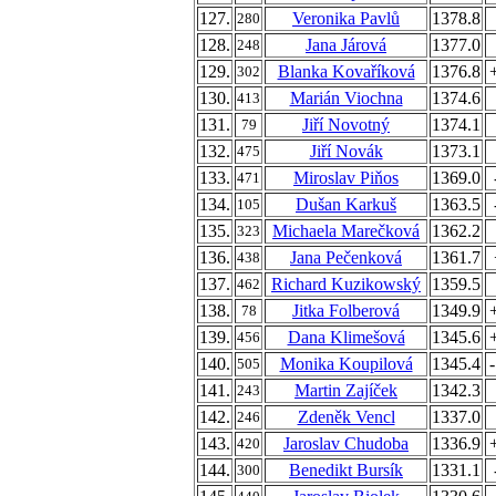
127.
Veronika Pavlů
1378.8
280
128.
Jana Járová
1377.0
248
129.
Blanka Kovaříková
1376.8
302
130.
Marián Viochna
1374.6
413
131.
Jiří Novotný
1374.1
79
132.
Jiří Novák
1373.1
475
133.
Miroslav Piňos
1369.0
471
134.
Dušan Karkuš
1363.5
105
135.
Michaela Marečková
1362.2
323
136.
Jana Pečenková
1361.7
438
137.
Richard Kuzikowský
1359.5
462
138.
Jitka Folberová
1349.9
78
139.
Dana Klimešová
1345.6
456
140.
Monika Koupilová
1345.4
505
141.
Martin Zajíček
1342.3
243
142.
Zdeněk Vencl
1337.0
246
143.
Jaroslav Chudoba
1336.9
420
144.
Benedikt Bursík
1331.1
300