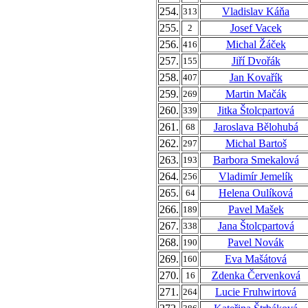
254.
Vladislav Káňa
313
255.
Josef Vacek
2
256.
Michal Žáček
416
257.
Jiří Dvořák
155
258.
Jan Kovařík
407
259.
Martin Mačák
269
260.
Jitka Štolcpartová
339
261.
Jaroslava Bělohubá
68
262.
Michal Bartoš
297
263.
Barbora Smekalová
193
264.
Vladimír Jemelík
256
265.
Helena Oulíková
64
266.
Pavel Mašek
189
267.
Jana Štolcpartová
338
268.
Pavel Novák
190
269.
Eva Mašátová
160
270.
Zdenka Červenková
16
271.
Lucie Fruhwirtová
264