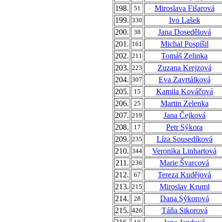
198.
Miroslava Fišarová
51
199.
Ivo Lašek
330
200.
Jana Dosedělová
38
201.
Michal Pospíšil
161
202.
Tomáš Zelinka
211
203.
Zuzana Krejzová
223
204.
Eva Zavrtálková
307
205.
Kamila Kováčová
15
206.
Martin Zelenka
25
207.
Jana Čejková
219
208.
Petr Sýkora
17
209.
Líza Sousedíková
235
210.
Veronika Linhartová
344
211.
Marie Švarcová
236
212.
Tereza Kudějová
67
213.
Miroslav Kruml
215
214.
Dana Sýkorová
28
215.
Táňa Sikorová
426