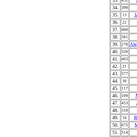
33.
452
34.
399
35.
J
13
36.
22
37.
400
38.
381
39.
Ale
278
40.
320
41.
403
42.
21
43.
577
44.
30
45.
117
46.
109
47.
453
48.
318
49.
R
54
50.
M
675
51.
514