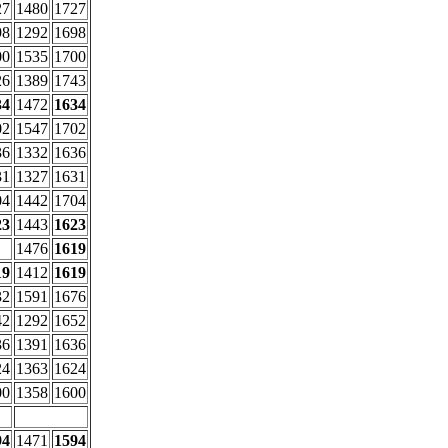
27
1480
1727
98
1292
1698
00
1535
1700
26
1389
1743
34
1472
1634
02
1547
1702
36
1332
1636
31
1327
1631
04
1442
1704
23
1443
1623
1476
1619
19
1412
1619
32
1591
1676
42
1292
1652
36
1391
1636
24
1363
1624
00
1358
1600
94
1471
1594