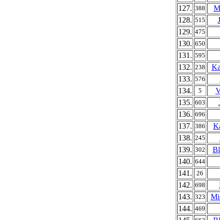
127.
M
388
128.
515
129.
475
130.
650
131.
595
132.
Ka
238
133.
576
134.
V
5
135.
603
136.
696
137.
Ka
386
138.
245
139.
Bl
302
140.
644
141.
26
142.
698
143.
Mi
323
144.
469