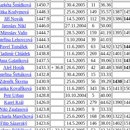
arkéta Šmídková
1450.7
30.4.2005
11
36.36
Jitka Kodymová
1448.3
25.6.2005
149
35.57
1387
14
Jiří Novák
1447.9
14.5.2005
112
39.29
1386
14
Jaroslav Nikl
1446.0
27.11.2004
6
50.00
Miroslav Vaňo
1444.7
28.5.2005
159
41.19
1395
14
teřina Lehovcová
1444.3
3.10.2004
39
41.03
Pavel Tomášek
1443.8
11.6.2005
63
34.92
1325
14
ladimír Chládek
1438.8
11.6.2005
269
44.42
1401
14
Jana Galatíková
1437.5
14.5.2005
64
39.06
1331
14
Aleš Horák
1433.3
+ 36.8
26.6.2005
42
40.48
1368
14
teřina Štrbáková
1432.8
30.4.2005
15
33.33
Zdeněk Škvrna
1430.9
25.6.2005
56
39.29
1430
14
anka Kovaříková
1430.3
11.6.2005
343
36.15
1413
15
Petr Urban
1428.8
10.10.2004
5
40.00
Karel Král
1426.0
25.6.2005
279
44.62
1390
14
Niki Zgafasová
1423.8
11.6.2005
9
33.33
chaela Marečková
1423.6
25.6.2005
168
36.90
1322
14
Filip Sázavský
1423.6
14.5.2005
146
38.01
1402
15