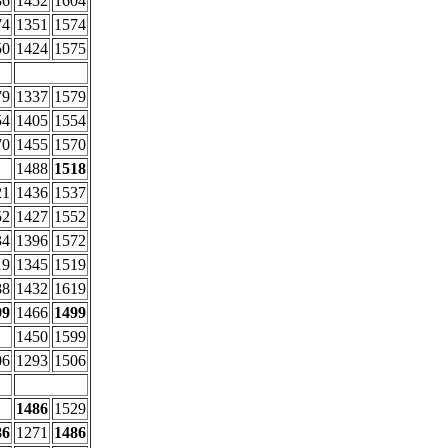
86
1452
1604
74
1351
1574
50
1424
1575
79
1337
1579
54
1405
1554
70
1455
1570
1488
1518
21
1436
1537
52
1427
1552
34
1396
1572
19
1345
1519
88
1432
1619
99
1466
1499
1450
1599
06
1293
1506
1486
1529
86
1271
1486