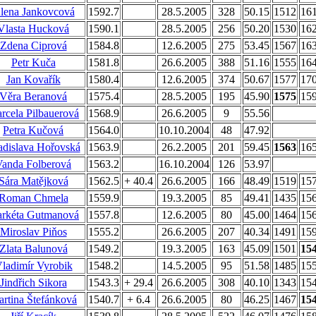
lena Jankovcová
1592.7
28.5.2005
328
50.15
1512
16
Vlasta Hucková
1590.1
28.5.2005
256
50.20
1530
16
Zdena Ciprová
1584.8
12.6.2005
275
53.45
1567
16
Petr Kuča
1581.8
26.6.2005
388
51.16
1555
16
Jan Kovařík
1580.4
12.6.2005
374
50.67
1577
17
Věra Beranová
1575.4
28.5.2005
195
45.90
1575
15
rcela Pilbauerová
1568.9
26.6.2005
9
55.56
Petra Kučová
1564.0
10.10.2004
48
47.92
adislava Hořovská
1563.9
26.2.2005
201
59.45
1563
16
Vanda Folberová
1563.2
16.10.2004
126
53.97
Sára Matějková
1562.5
+ 40.4
26.6.2005
166
48.49
1519
15
Roman Chmela
1559.9
19.3.2005
85
49.41
1435
15
rkéta Gutmanová
1557.8
12.6.2005
80
45.00
1464
15
Miroslav Piňos
1555.2
26.6.2005
207
40.34
1491
15
Zlata Balunová
1549.2
19.3.2005
163
45.09
1501
15
ladimír Vyrobik
1548.2
14.5.2005
95
51.58
1485
15
Jindřich Sikora
1543.3
+ 29.4
26.6.2005
308
40.10
1343
15
rtina Štefánková
1540.7
+ 6.4
26.6.2005
80
46.25
1467
15