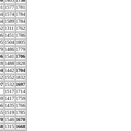
30
1463
1730
81
1577
1781
84
1574
1784
84
1589
1784
62
1311
1762
86
1451
1786
05
1504
1805
79
1486
1779
06
1541
1706
28
1488
1828
04
1442
1704
32
1552
1832
97
1532
1697
1517
1714
59
1417
1759
66
1435
1766
55
1519
1785
70
1546
1670
68
1315
1668