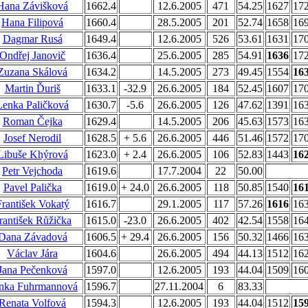
Hana Závišková
1662.4
12.6.2005
471
54.25
1627
17
Hana Filipová
1660.4
28.5.2005
201
52.74
1658
16
Dagmar Rusá
1649.4
12.6.2005
526
53.61
1631
17
Ondřej Janovič
1636.4
25.6.2005
285
54.91
1636
17
Zuzana Skálová
1634.2
14.5.2005
273
49.45
1554
16
Martin Ďuriš
1633.1
-32.9
26.6.2005
184
52.45
1607
17
Lenka Paličková
1630.7
-5.6
26.6.2005
126
47.62
1391
16
Roman Čejka
1629.4
14.5.2005
206
45.63
1573
16
Josef Nerodil
1628.5
+ 5.6
26.6.2005
446
51.46
1572
17
Libuše Khýrová
1623.0
+ 2.4
26.6.2005
106
52.83
1443
16
Petr Vejchoda
1619.6
17.7.2004
22
50.00
Pavel Palička
1619.0
+ 24.0
26.6.2005
118
50.85
1540
16
František Vokatý
1616.7
29.1.2005
117
57.26
1616
16
rantišek Růžička
1615.0
-23.0
26.6.2005
402
42.54
1558
16
Dana Závadová
1606.5
+ 29.4
26.6.2005
156
50.32
1466
16
Václav Jára
1604.6
26.6.2005
494
44.13
1512
16
Jana Pečenková
1597.0
12.6.2005
193
44.04
1509
16
nka Fuhrmannová
1596.7
27.11.2004
6
83.33
Renata Volfová
1594.3
12.6.2005
193
44.04
1512
15