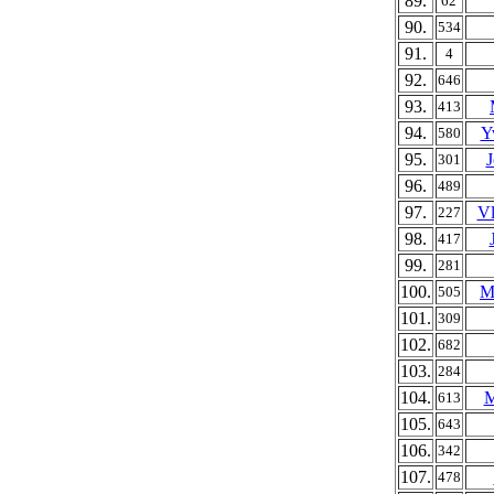
89.
62
90.
534
91.
4
92.
646
93.
413
94.
Y
580
95.
J
301
96.
489
97.
Vl
227
98.
417
99.
281
100.
M
505
101.
309
102.
682
103.
284
104.
M
613
105.
643
106.
342
107.
478