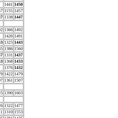
1441
1450
57
1155
1457
47
1338
1447
92
1366
1492
1426
1491
43
1325
1443
65
1386
1560
37
1331
1437
33
1368
1433
1376
1432
79
1422
1479
07
1361
1507
45
1390
1603
26
1322
1477
11
1310
1553