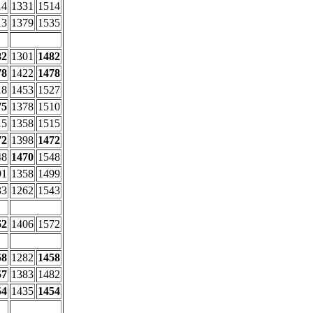
14
1331
1514
13
1379
1535
82
1301
1482
78
1422
1478
18
1453
1527
75
1378
1510
15
1358
1515
72
1398
1472
48
1470
1548
91
1358
1499
33
1262
1543
62
1406
1572
58
1282
1458
57
1383
1482
54
1435
1454