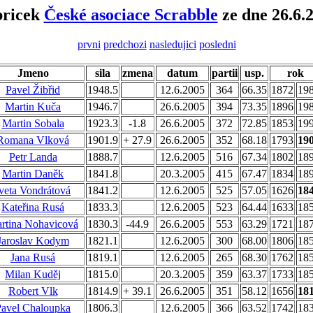
bricek
České asociace Scrabble
ze dne 26.6.
prvni
predchozi
nasledujici
posledni
Jmeno
sila
zmena
datum
partii
usp.
rok
Pavel Žibřid
1948.5
12.6.2005
364
66.35
1872
19
Martin Kuča
1946.7
26.6.2005
394
73.35
1896
19
Martin Sobala
1923.3
-1.8
26.6.2005
372
72.85
1853
19
Romana Vlková
1901.9
+ 27.9
26.6.2005
352
68.18
1793
19
Petr Landa
1888.7
12.6.2005
516
67.34
1802
18
Martin Daněk
1841.8
20.3.2005
415
67.47
1834
18
veta Vondrátová
1841.2
12.6.2005
525
57.05
1626
18
Kateřina Rusá
1833.3
12.6.2005
523
64.44
1633
18
rtina Nohavicová
1830.3
-44.9
26.6.2005
553
63.29
1721
18
Jaroslav Kodym
1821.1
12.6.2005
300
68.00
1806
18
Jana Rusá
1819.1
12.6.2005
265
68.30
1762
18
Milan Kuděj
1815.0
20.3.2005
359
63.37
1733
18
Robert Vlk
1814.9
+ 39.1
26.6.2005
351
58.12
1656
18
Pavel Chaloupka
1806.3
12.6.2005
366
63.52
1742
18