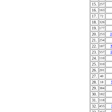
15.
257
16.
163
17.
72
18.
326
19.
177
20.
J
253
21.
254
22.
187
23.
557
24.
110
25.
310
26.
201
27.
40
28.
18
29.
384
30.
182
31.
118
32.
455