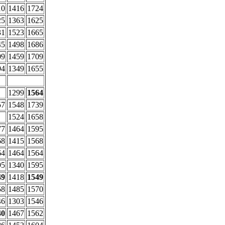
10
1416
1724
25
1363
1625
31
1523
1665
45
1498
1686
09
1459
1709
94
1349
1655
1299
1564
57
1548
1739
1524
1658
77
1464
1595
68
1415
1568
64
1464
1564
95
1340
1595
49
1418
1549
58
1485
1570
46
1303
1546
40
1467
1562