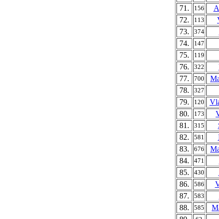
71.
A
156
72.
113
73.
374
74.
147
75.
119
76.
322
77.
Ma
700
78.
327
79.
Vl
120
80.
173
81.
315
82.
581
83.
Ma
676
84.
471
85.
430
86.
V
586
87.
583
88.
Ma
585