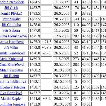
Martin Nedvídek
1484.5
11.6.2005
43
39.53
1406
15
Jiří Čech
1483.7
30.4.2005
174
44.54
1454
15
Tomáš Pleskač
1483.5
26.6.2005
9
33.33
Petr Mikšík
1482.5
28.5.2005
149
36.58
1326
14
Jiří Chudoba
1478.0
26.2.2005
110
44.09
1437
14
Petr Sýkora
1477.0
11.6.2005
50
42.00
1477
15
vlína Formánková
1475.9
12.6.2005
207
37.44
1423
14
Lenka Kudělová
1475.3
+ 21.5
26.6.2005
240
43.12
1453
15
Jiří Vilím
1472.8
+ 28.8
26.6.2005
43
41.86
1444
14
armila Gardoňová
1470.0
-26.8
26.6.2005
52
46.15
1470
15
Livia Kubátová
1469.3
11.6.2005
273
40.48
1446
14
Dana Klimešová
1468.3
28.5.2005
283
42.40
1435
15
Milan Peroutka
1468.2
10.10.2004
5
40.00
Jiří Blahůt
1462.7
20.3.2005
211
37.20
1409
14
teřina Juklíčková
1462.1
10.10.2004
5
40.00
iroslava Telecká
1458.7
24.4.2005
125
37.60
1359
14
Eva Bartošová
1457.7
3.10.2004
81
41.98
1434
14
Martin Kapler
1454.6
+ 3.2
26.6.2005
33
45.45
1435
14
ominika Jungová
1452.9
10.10.2004
5
40.00