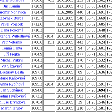
Marie Kolářová
1730.8
+ 76.3
26.6.2005
259
52.32
1562
17
Jiří Kamín
1728.9
12.6.2005
473
58.88
1643
17
aromír Nohavica
1724.4
11.6.2005
440
61.82
1691
17
Zbyněk Burda
1715.7
12.6.2005
548
56.48
1669
17
Pavel Vojáček
1712.6
12.6.2005
443
56.32
1685
17
Dana Pokorná
1710.3
12.6.2005
504
58.33
1648
17
xandra Willerthová
1709.3
-18.4
26.6.2005
523
59.18
1658
18
Petr Vetešník
1706.6
+ 15.1
26.6.2005
443
54.85
1624
17
Tomáš Fanta
1706.1
12.6.2005
94
54.26
1601
17
Jiří Frejka
1704.9
12.6.2005
477
56.71
1651
18
Michal Přikryl
1704.3
28.5.2005
170
47.94
1532
17
Vít Sázavský
1702.4
12.6.2005
376
63.43
1685
18
Břetislav Basta
1697.1
12.6.2005
89
58.43
1636
16
Marie Kaňovská
1697.0
28.8.2004
232
60.56
Anna Rybínová
1695.3
-28.4
26.6.2005
273
54.03
1591
17
Jan Suchánek
1694.8
28.5.2005
264
57.20
1694
17
adim Hyršovský
1673.2
26.6.2005
583
58.75
1644
17
iluše Bryndová
1670.4
28.5.2005
39
51.28
1546
16
Martin Hrubý
1668.5
26.6.2005
218
50.46
1581
16