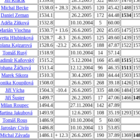
Jiří Kracík
1539.8
28.5.2005
522
46.07
1476
15
Michal Becke
1538.0
+ 28.3
26.6.2005
120
45.42
1488
15
Daniel Zeman
1534.1
26.2.2005
172
44.48
1534
15
Adéla Zítková
1532.8
10.10.2004
5
60.00
Marián Viochna
1530.7
+ 13.6
26.6.2005
202
45.05
1475
15
vetta Hlubinková
1528.7
-8.3
26.6.2005
125
49.60
1439
15
olana Kajzarová
1528.6
-23.2
26.6.2005
188
47.87
1522
15
Tomáš Rusý
1518.9
10.10.2004
14
57.14
adimír Kaňovský
1515.2
5.12.2004
166
45.48
1515
15
Johana Žáčková
1513.4
12.12.2004
96
46.35
1513
15
Marek Sikora
1510.3
30.4.2005
180
44.44
1503
15
onika Koupilová
1508.0
26.6.2005
268
39.18
1426
15
Jiří Vícha
1504.3
-10.4
26.6.2005
335
48.06
1484
15
Jiří Šuster
1499.7
26.2.2005
17
47.06
1466
14
Milan Roupec
1494.4
27.11.2004
142
47.89
artina Jakubová
1493.9
12.6.2005
108
35.19
1293
15
Tomáš Rous
1486.9
10.10.2004
5
60.00
Jaroslav Civín
1486.8
10.10.2004
13
53.85
Michal Závada
1486.1
+ 12.3
26.6.2005
190
37.89
1369
14