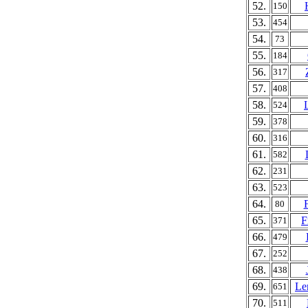
52.
150
53.
454
54.
73
55.
184
56.
317
57.
408
58.
524
59.
378
60.
316
61.
582
62.
231
63.
523
64.
80
65.
F
371
66.
479
67.
252
68.
438
69.
Le
651
70.
511