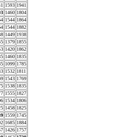
41
1593
1941
03
1460
1804
64
1544
1864
64
1544
1882
38
1449
1938
55
1379
1855
53
1420
1862
35
1460
1835
85
1099
1785
83
1532
1811
69
1543
1769
75
1538
1835
77
1555
1827
06
1534
1806
25
1458
1825
39
1559
1745
02
1685
1884
57
1426
1757