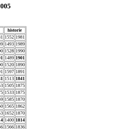
2005
historie
81
1552
1981
89
1493
1989
90
1528
1990
01
1489
1901
90
1520
1890
91
1597
1891
41
1513
1841
53
1505
1875
75
1533
1875
59
1585
1870
50
1565
1862
53
1652
1870
14
1400
1814
36
1566
1836