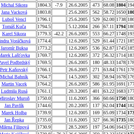
Michal Sikora
1804.3
-7.9
26.6.2005
473
68.08
1804
19
Jana Vacková
1803.8
25.6.2005
562
58.72
1650
18
Luboš Vencl
1796.1
25.6.2005
529
62.00
1738
18
Tomáš Kuča
1794.5
5.12.2004
266
67.11
1794
18
Karel Sikora
1779.3
-42.2
26.6.2005
553
66.27
1748
19
indra Voráčková
1774.4
12.6.2005
529
61.44
1721
18
Jaromír Buksa
1773.2
12.6.2005
536
62.87
1745
18
Marek Lašťovka
1769.7
12.6.2005
372
56.32
1714
18
Pavel Podbrdský
1769.5
26.6.2005
180
48.33
1478
17
Petr Kaňovský
1766.1
26.6.2005
271
63.84
1761
17
Michal Bahník
1764.7
14.5.2005
302
58.94
1678
17
Martin Vacek
1764.2
26.6.2005
586
61.95
1691
17
Ludmila Rusá
1761.1
20.3.2005
401
63.22
1683
17
Miroslav Muroň
1750.0
11.6.2005
366
60.66
1750
18
Jan Pavlík
1744.6
20.2.2005
137
62.04
1744
18
Marek Holba
1739.9
12.6.2005
169
65.09
1734
17
Jan Řepka
1735.0
11.6.2005
327
66.36
1735
18
Milena Filipová
1730.9
28.5.2005
197
54.06
1643
17